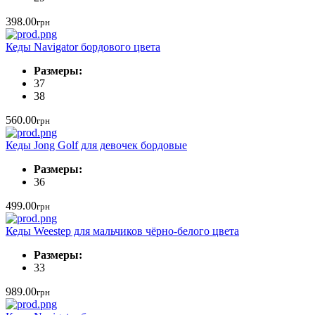
398.00
грн
Кеды Navigator бордового цвета
Размеры:
37
38
560.00
грн
Кеды Jong Golf для девочек бордовые
Размеры:
36
499.00
грн
Кеды Weestep для мальчиков чёрно-белого цвета
Размеры:
33
989.00
грн