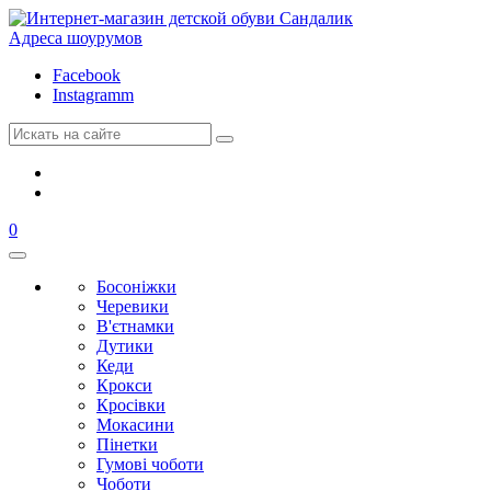
Адреса шоурумов
Facebook
Instagramm
0
Босоніжки
Черевики
В'єтнамки
Дутики
Кеди
Крокси
Кросівки
Мокасини
Пінетки
Гумові чоботи
Чоботи