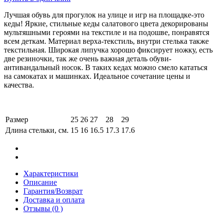
Лучшая обувь для прогулок на улице и игр на площадке-это
кеды! Яркие, стильные кеды салатового цвета декорированы
мультяшными героями на текстиле и на подошве, понравятся
всем деткам. Материал верха-текстиль, внутри стелька также
текстильная. Широкая липучка хорошо фиксирует ножку, есть
две резиночки, так же очень важная деталь обуви-
антивандальный носок. В таких кедах можно смело кататься
на самокатах и машинках. Идеальное сочетание цены и
качества.
Размер
25
26
27
28
29
Длина стельки, см.
15
16
16.5
17.3
17.6
Характеристики
Описание
Гарантия/Возврат
Доставка и оплата
Отзывы (0 )