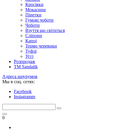
Кросівки
Мокасини
Пінетки
Гумові чоботи
Чоботи
Взуття що світиться
Сліпони
Капці
Термо черевики
Туфлі
Уггі
Розпродаж
TM Sandalik
Адреса шоурумов
Мы в соц. сетях:
Facebook
Instagramm
0