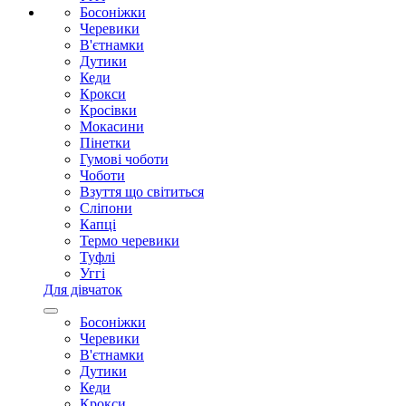
Босоніжки
Черевики
В'єтнамки
Дутики
Кеди
Крокси
Кросівки
Мокасини
Пінетки
Гумові чоботи
Чоботи
Взуття що світиться
Сліпони
Капці
Термо черевики
Туфлі
Уггі
Для дівчаток
Босоніжки
Черевики
В'єтнамки
Дутики
Кеди
Крокси