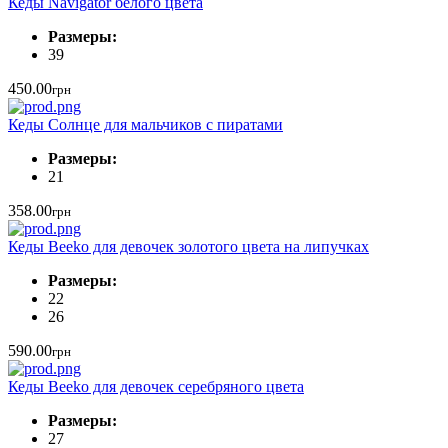
Кеды Navigator белого цвета
Размеры:
39
450.00
грн
Кеды Солнце для мальчиков с пиратами
Размеры:
21
358.00
грн
Кеды Beeko для девочек золотого цвета на липучках
Размеры:
22
26
590.00
грн
Кеды Beeko для девочек серебряного цвета
Размеры:
27