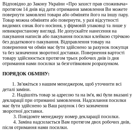
Відповідно до Закону України «Про захист прав споживача»
протягом 14 днів від дати отримання замовлення Ви можете
повернути замовлені товари або обміняти його на іншу пару.
Товар можна обміняти або повернути, у разі відсутності
видимих ​​ознак його носіння, у фірмовій упаковці та лише у
невикористаному вигляді. Не допускайте нанесення на
пакування написів або пакування посилки клейкою стрічкою
без додаткового пакування. Відправлення товару на
повернення чи обмін має бути здійснено за рахунок покупця
та без зазначення зворотної доставки. Повернення вартості
товару здійснюється протягом трьох робочих днів із дня
отримання нами посилки за безготівковим розрахунком.
ПОРЯДОК ОБМІНУ:
1. Зв'яжіться з нашим менеджером, щоб уточнити всі
деталі заміни.
2. Надішліть товар за адресою та на ім'я, які були вказані у
декларації при отриманні замовлення. Надсилання посилки
має бути здійснено за Ваш рахунок і без зазначення
зворотної доставки.
3. Повідомте менеджеру номер декларації посилки.
4. Заміна надсилається Вам протягом двох робочих днів,
після отримання нами посилки.