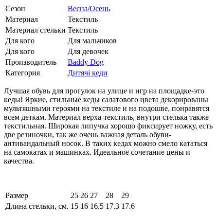
Сезон
Весна/Осень
Материал
Текстиль
Материал стельки
Текстиль
Для кого
Для мальчиков
Для кого
Для девочек
Производитель
Baddy Dog
Категория
Дитячі кеди
Лучшая обувь для прогулок на улице и игр на площадке-это
кеды! Яркие, стильные кеды салатового цвета декорированы
мультяшными героями на текстиле и на подошве, понравятся
всем деткам. Материал верха-текстиль, внутри стелька также
текстильная. Широкая липучка хорошо фиксирует ножку, есть
две резиночки, так же очень важная деталь обуви-
антивандальный носок. В таких кедах можно смело кататься
на самокатах и машинках. Идеальное сочетание цены и
качества.
Размер
25
26
27
28
29
Длина стельки, см.
15
16
16.5
17.3
17.6