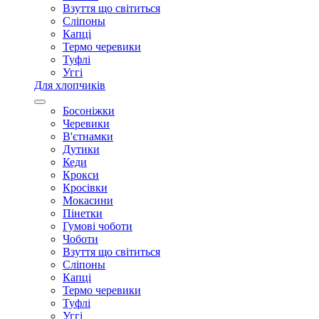
Взуття що світиться
Сліпоны
Капці
Термо черевики
Туфлі
Уггі
Для хлопчиків
Босоніжки
Черевики
В'єтнамки
Дутики
Кеди
Крокси
Кросівки
Мокасини
Пінетки
Гумові чоботи
Чоботи
Взуття що світиться
Сліпоны
Капці
Термо черевики
Туфлі
Уггі