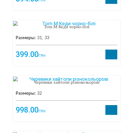
ГРН
Tom.M Кеди чорно-білі
Размеры:
31
33
399.00
ГРН
Черевики хайтопи різнокольорові
Размеры:
32
998.00
ГРН