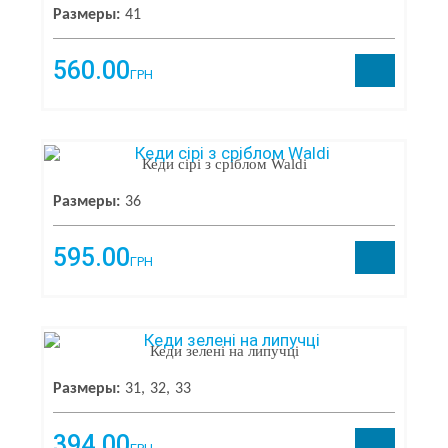
Размеры:
41
560.00
ГРН
Кеди сірі з сріблом Waldi
Размеры:
36
595.00
ГРН
Кеди зелені на липучці
Размеры:
31
32
33
394.00