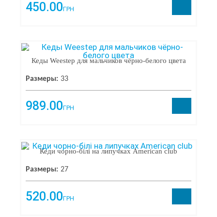
450.00
тест
1
ГРН
Новинки
1
Скидки
Кеды Weestep для мальчиков чёрно-белого цвета
35
Размеры:
33
989.00
ГРН
Кеди чорно-білі на липучках American club
Размеры:
27
520.00
ГРН