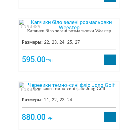
новинка
Капчики біло зелені розмальовки Weestep
Размеры:
22
23
24
25
27
595.00
ГРН
новинка
Черевики темно-сині фліс Jong Golf
Размеры:
21
22
23
24
880.00
ГРН