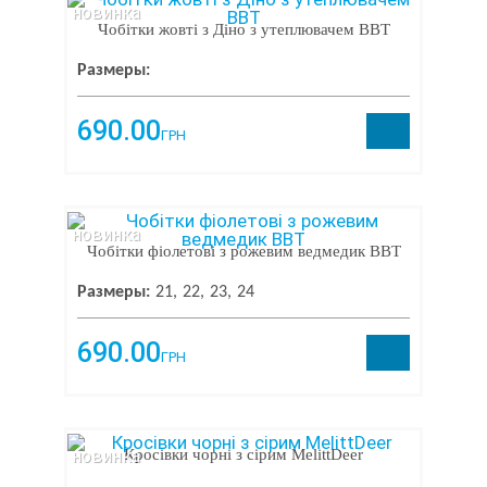
новинка
Чобітки жовті з Діно з утеплювачем BBT
Размеры:
690.00
ГРН
новинка
Чобітки фіолетові з рожевим ведмедик BBT
Размеры:
21
22
23
24
690.00
ГРН
новинка
Кросівки чорні з сірим MelittDeer