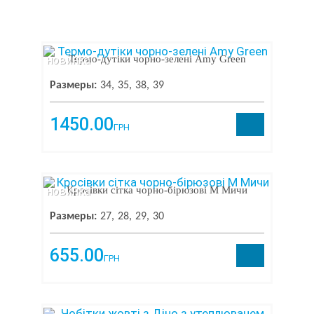
новинка
Термо-дутіки чорно-зелені Amy Green
Размеры:
34
35
38
39
1450.00
ГРН
новинка
Кросівки сітка чорно-бірюзові М Мичи
Размеры:
27
28
29
30
655.00
ГРН