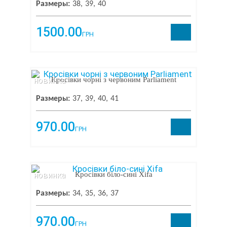
Размеры:
38
39
40
1500.00
ГРН
новинка
Кросівки чорні з червоним Parliament
Размеры:
37
39
40
41
970.00
ГРН
новинка
Кросівки біло-сині Xifa
Размеры:
34
35
36
37
970.00
ГРН