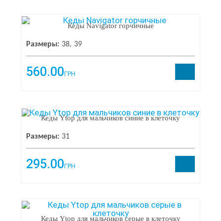
Кеды Navigator горчичные
Последняя пара
13
TM SA
Размеры:
38
39
ПРОИЗВОДИТЕЛЬ
560.00
ГРН
Navigator
3
Fashion
2
Ytop
2
Кеды Ytop для мальчиков синие в клеточку
Sandalik Baby
2
Clibee
1
Размеры:
31
American Club
1
Weestep
1
295.00
Солнце
1
ГРН
Канарейка
1
Tom M
1
ЦЕНА
No Name
1
Waldi
1
От
До
Кеды Ytop для мальчиков серые в клеточку