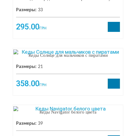
Размеры:
33
295.00
ГРН
МАТЕРИАЛ
Кожа
2
Кеды Солнце для мальчиков с пиратами
Комбинированная кожа
2
Текстиль
74
Размеры:
21
Эко кожа
9
358.00
ГРН
СЕЗОН
Весна/Осень
87
Кеды Navigator белого цвета
Зима
1
Лето
35
Размеры:
39
новее
1
новый
1