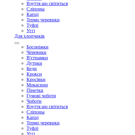
Взуття що світиться
Сліпоны
Капці
Термо черевики
Туфлі
Уггі
Для хлопчиків
Босоніжки
Черевики
В'єтнамки
Дутики
Кеди
Крокси
Кросівки
Мокасини
Пінетки
Гумові чоботи
Чоботи
Взуття що світиться
Сліпоны
Капці
Термо черевики
Туфлі
Уггі