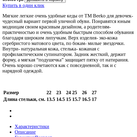
Купить в один клик
Мягкие легкие очень удобные кеды от ТМ Beeko для девочек-
чудесный вариант первой уличной обуви. Понравятся юным
модницам своим красивым дизайном, а родителям-
практичностью и очень удобным быстрым способом обувания
благодаря широким липучкам. Верх изделия- эко-кожа
серебристого матового цвета, по бокам- милые звездочки.
Внутри- натуральная кожа, стелька- кожаная с
профилактическим супинатором. Задник жесткий, держит
форму, а мягкая “подушечка” защищает пятку от натирания.
Очень хорошо сочетаются как с повседневной, так и с
нарядной одеждой.
Размер
22
23
24
25
26
27
Длина стельки, см.
13.5
14.5
15
15.7
16.5
17
Характеристики
Описание