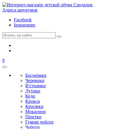
Адреса шоурумов
Facebook
Instagramm
0
Босоніжки
Черевики
В'єтнамки
Дутики
Кеди
Крокси
Кросівки
Мокасини
Пінетки
Гумові чоботи
Чоботи