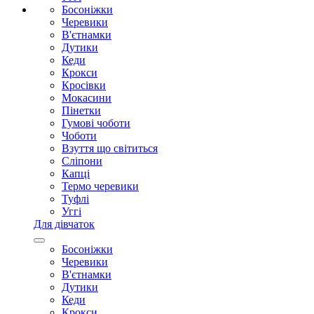
Босоніжки
Черевики
В'єтнамки
Дутики
Кеди
Крокси
Кросівки
Мокасини
Пінетки
Гумові чоботи
Чоботи
Взуття що світиться
Сліпони
Капці
Термо черевики
Туфлі
Уггі
Для дівчаток
Босоніжки
Черевики
В'єтнамки
Дутики
Кеди
Крокси