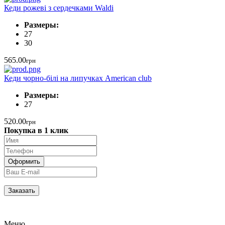
Кеди рожеві з сердечками Waldi
Размеры:
27
30
565.00
грн
Кеди чорно-білі на липучках American club
Размеры:
27
520.00
грн
Покупка в 1 клик
Меню