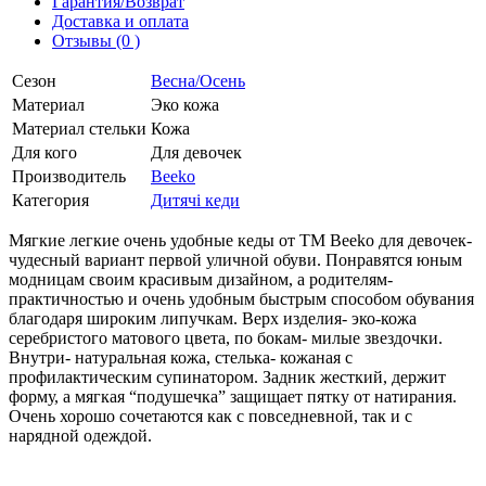
Гарантия/Возврат
Доставка и оплата
Отзывы (0 )
Сезон
Весна/Осень
Материал
Эко кожа
Материал стельки
Кожа
Для кого
Для девочек
Производитель
Beeko
Категория
Дитячі кеди
Мягкие легкие очень удобные кеды от ТМ Beeko для девочек-
чудесный вариант первой уличной обуви. Понравятся юным
модницам своим красивым дизайном, а родителям-
практичностью и очень удобным быстрым способом обувания
благодаря широким липучкам. Верх изделия- эко-кожа
серебристого матового цвета, по бокам- милые звездочки.
Внутри- натуральная кожа, стелька- кожаная с
профилактическим супинатором. Задник жесткий, держит
форму, а мягкая “подушечка” защищает пятку от натирания.
Очень хорошо сочетаются как с повседневной, так и с
нарядной одеждой.