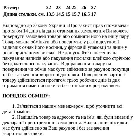
Размер
22
23
24
25
26
27
Длина стельки, см.
13.5
14.5
15
15.7
16.5
17
Відповідно до Закону України «Про захист прав споживача»
протягом 14 днів від дати отримання замовлення Ви можете
повернути замовлені товари або обміняти його на іншу пару.
Товар можна обміняти або повернути, у разі відсутності
видимих ​​ознак його носіння, у фірмовій упаковці та лише у
невикористаному вигляді. Не допускайте нанесення на
пакування написів або пакування посилки клейкою стрічкою
без додаткового пакування. Відправлення товару на
повернення чи обмін має бути здійснено за рахунок покупця
та без зазначення зворотної доставки. Повернення вартості
товару здійснюється протягом трьох робочих днів із дня
отримання нами посилки за безготівковим розрахунком.
ПОРЯДОК ОБМІНУ:
1. Зв'яжіться з нашим менеджером, щоб уточнити всі
деталі заміни.
2. Надішліть товар за адресою та на ім'я, які були вказані у
декларації при отриманні замовлення. Надсилання посилки
має бути здійснено за Ваш рахунок і без зазначення
зворотної доставки.