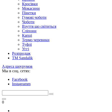
Кросівки
Мокасини
Пінетки
Гумові чоботи
Чоботи
Взуття що світиться
Сліпони
Капці
Термо черевики
Туфлі
Уггі
Розпродаж
TM Sandalik
Адреса шоурумов
Мы в соц. сетях:
Facebook
Instagramm
0