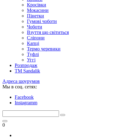
Кросівки
Мокасини
Пінетки
Гумові чоботи
Чоботи
Взуття що світиться
Сліпони
Капці
Термо черевики
Туфлі
Уггі
Розпродаж
TM Sandalik
Адреса шоурумов
Мы в соц. сетях:
Facebook
Instagramm
0