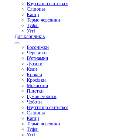
Взуття що світиться
Сліпоны
Капці
Термо черевики
Туфлі
Уггі
Для хлопчиків
Босоніжки
Черевики
В'єтнамки
Дутики
Кеди
Крокси
Кросівки
Мокасини
Пінетки
Гумові чоботи
Чоботи
Взуття що світиться
Сліпоны
Капці
Термо черевики
Туфлі
Уггі