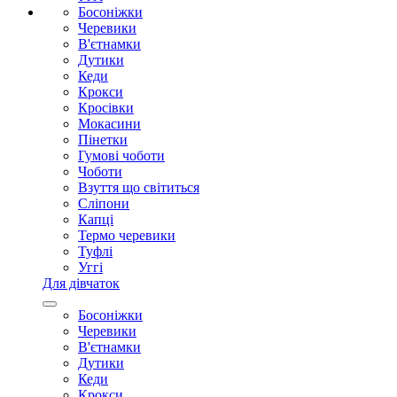
Босоніжки
Черевики
В'єтнамки
Дутики
Кеди
Крокси
Кросівки
Мокасини
Пінетки
Гумові чоботи
Чоботи
Взуття що світиться
Сліпони
Капці
Термо черевики
Туфлі
Уггі
Для дівчаток
Босоніжки
Черевики
В'єтнамки
Дутики
Кеди
Крокси