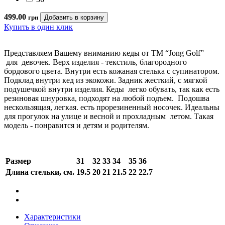
499.00
грн
Купить в один клик
Представляем Вашему вниманию кеды от ТМ “Jong Golf”
для девочек. Верх изделия - текстиль, благородного
бордового цвета. Внутри есть кожаная стелька с супинатором.
Подклад внутри кед из экокожи. Задник жесткий, с мягкой
подушечкой внутри изделия. Кеды легко обувать, так как есть
резиновая шнуровка, подходят на любой подъем. Подошва
нескользящая, легкая. есть прорезиненный носочек. Идеальны
для прогулок на улице и весной и прохладным летом. Такая
модель - понравится и детям и родителям.
Размер
31
32
33
34
35
36
Длина стельки, см.
19.5
20
21
21.5
22
22.7
Характеристики