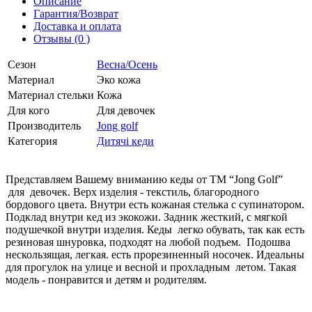
Описание
Гарантия/Возврат
Доставка и оплата
Отзывы (0 )
Сезон
Весна/Осень
Материал
Эко кожа
Материал стельки
Кожа
Для кого
Для девочек
Производитель
Jong golf
Категория
Дитячі кеди
Представляем Вашему вниманию кеды от ТМ “Jong Golf”
для девочек. Верх изделия - текстиль, благородного
бордового цвета. Внутри есть кожаная стелька с супинатором.
Подклад внутри кед из экокожи. Задник жесткий, с мягкой
подушечкой внутри изделия. Кеды легко обувать, так как есть
резиновая шнуровка, подходят на любой подъем. Подошва
нескользящая, легкая. есть прорезиненный носочек. Идеальны
для прогулок на улице и весной и прохладным летом. Такая
модель - понравится и детям и родителям.