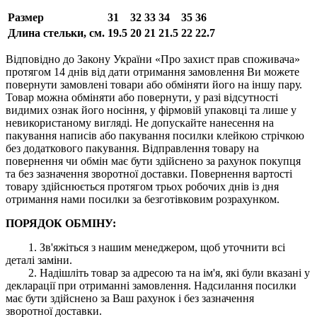
Размер
31
32
33
34
35
36
Длина стельки, см.
19.5
20
21
21.5
22
22.7
Відповідно до Закону України «Про захист прав споживача»
протягом 14 днів від дати отримання замовлення Ви можете
повернути замовлені товари або обміняти його на іншу пару.
Товар можна обміняти або повернути, у разі відсутності
видимих ​​ознак його носіння, у фірмовій упаковці та лише у
невикористаному вигляді. Не допускайте нанесення на
пакування написів або пакування посилки клейкою стрічкою
без додаткового пакування. Відправлення товару на
повернення чи обмін має бути здійснено за рахунок покупця
та без зазначення зворотної доставки. Повернення вартості
товару здійснюється протягом трьох робочих днів із дня
отримання нами посилки за безготівковим розрахунком.
ПОРЯДОК ОБМІНУ:
1. Зв'яжіться з нашим менеджером, щоб уточнити всі
деталі заміни.
2. Надішліть товар за адресою та на ім'я, які були вказані у
декларації при отриманні замовлення. Надсилання посилки
має бути здійснено за Ваш рахунок і без зазначення
зворотної доставки.