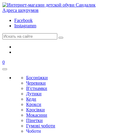
Адреса шоурумов
Facebook
Instagramm
0
Босоніжки
Черевики
В'єтнамки
Дутики
Кеди
Крокси
Кросівки
Мокасини
Пінетки
Гумові чоботи
Чоботи