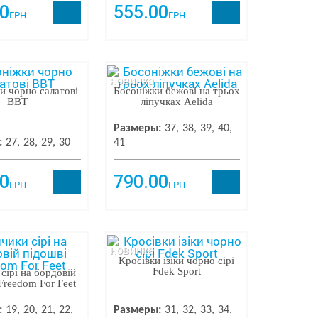
0
555.00
ГРН
ГРН
новинка
и чорно салатові
Босоніжки бежові на трьох
BBT
ліпучках Aelida
Размеры:
37
38
39
40
:
27
28
29
30
41
0
790.00
ГРН
ГРН
новинка
Кросівки ізіки чорно сірі
Fdek Sport
сірі на бордовій
Freedom For Feet
:
19
20
21
22
Размеры:
31
32
33
34