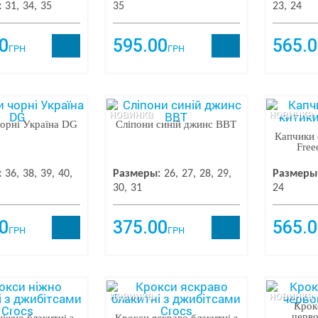
:
31
34
35
35
23
24
0
595.00
565.0
ГРН
ГРН
новинка
новинка
орні Україна DG
Сліпони синій джинс BBT
Капчики 
Free
:
36
38
39
40
Размеры:
26
27
28
29
Размеры
30
31
24
0
375.00
565.0
ГРН
ГРН
новинка
новинка
Крок
черво