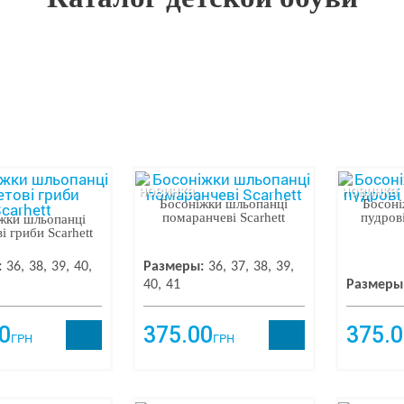
новинка
новинка
Босоніжки шльопанці
Босоні
помаранчеві Scarhett
пудрові
жки шльопанці
і гриби Scarhett
:
36
38
39
40
Размеры:
36
37
38
39
40
41
Размеры
0
375.00
375.0
ГРН
ГРН