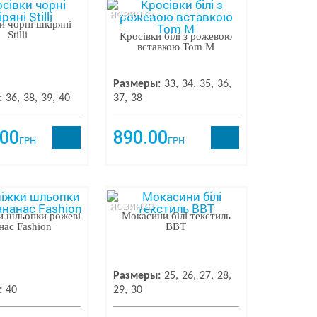
новинка
и чорні шкіряні
Stilli
Кросівки білі з рожевою
вставкою Tom M
Размеры:
33
34
35
36
:
36
38
39
40
37
38
.00
890.00
ГРН
ГРН
новинка
и шльопки рожеві
Мокасини білі текстиль
нас Fashion
BBT
Размеры:
25
26
27
28
:
40
29
30