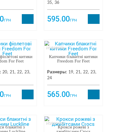
35
36
0
595.00
ГРН
ГРН
новинка
фіолетові китики
Капчики блакитні китики
dom For Feet
Freedom For Feet
:
20
21
22
23
Размеры:
19
21
22
23
24
0
565.00
ГРН
ГРН
новинка
си блакитні з
Крокси рожеві з
ним Luckline
джибітсами Crocs