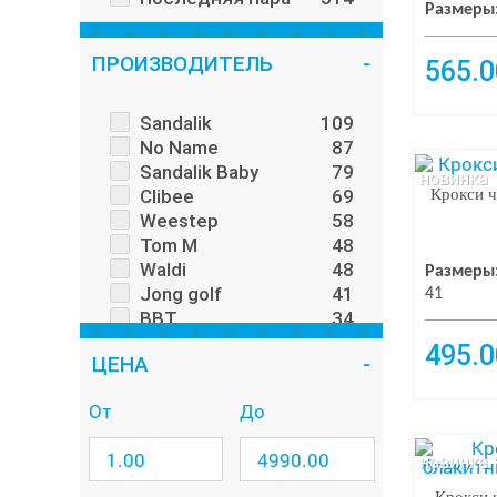
Размеры
ПРОИЗВОДИТЕЛЬ
565.0
Sandalik
109
No Name
87
Sandalik Baby
79
новинка
Clibee
69
Крокси ч
Weestep
58
Tom M
48
Waldi
48
Размеры
Jong golf
41
41
BBT
34
Minissa
31
495.0
ЦЕНА
Сказка
26
Apawwa
22
От
До
Kimbo
21
Jose Amorales
20
новинка
Navigator
19
Шалунишка
18