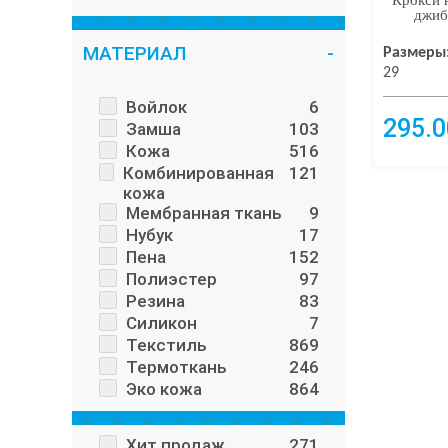
Крокси н
Fashion
18
джиб
Bessky
18
МАТЕРИАЛ
Размеры
Ytop
16
29
American Club
16
С.Луч
15
Войлок
6
295.0
Funny
15
Замша
103
Jordan
13
Кожа
516
Luckline
11
Комбинированная
121
Sydney
11
кожа
Demar
Мембранная ткань
10
9
Freedom For Feet
Нубук
10
17
Papulin
Пена
152
10
Leoncino
Полиэстер
97
9
BI&KI
Резина
83
9
Ashiguli
Силикон
9
7
Constanta
Текстиль
869
9
Harli Ayakkabi
Термоткань
246
7
Parliament
Эко кожа
864
7
Канарейка
7
Beeko
7
Хит продаж
271