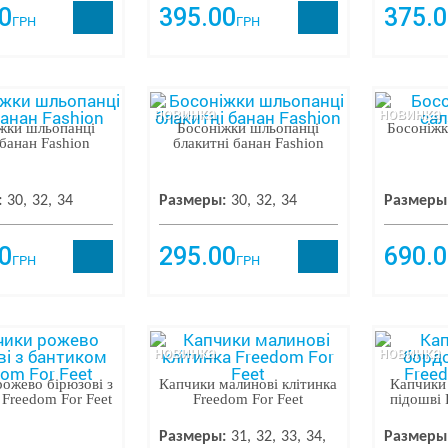
0
395.00
375.0
ГРН
ГРН
новинка
новинка
жки шльопанці
Босоніжки шльопанці
Босоніжк
банан Fashion
блакитні банан Fashion
:
30
32
34
Размеры:
30
32
34
Размеры
0
295.00
690.0
ГРН
ГРН
новинка
новинка
ожево бірюзові з
Капчики малинові клітинка
Капчики 
Freedom For Feet
Freedom For Feet
підошві 
Размеры:
31
32
33
34
Размеры