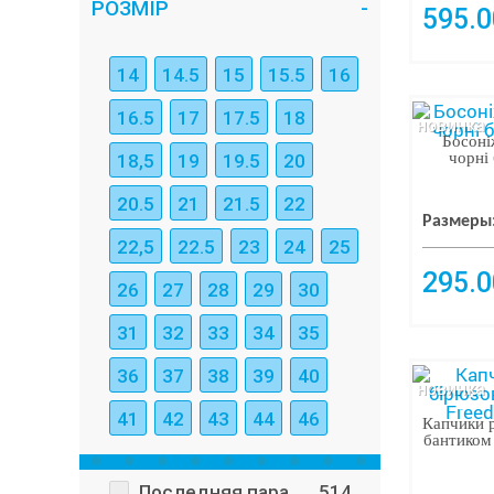
РОЗМІР
595.0
14
14.5
15
15.5
16
16.5
17
17.5
18
новинка
Босоні
чорні 
18,5
19
19.5
20
20.5
21
21.5
22
Размеры
22,5
22.5
23
24
25
295.0
26
27
28
29
30
31
32
33
34
35
36
37
38
39
40
новинка
41
42
43
44
46
Капчики р
бантиком 
Последняя пара
514