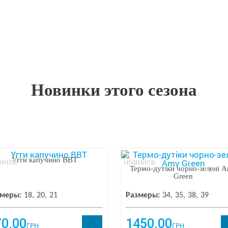
Новинки этого сезона
инка
новинка
Угги капучино ВВТ
Термо-дутіки чорно-зелені 
Green
меры:
18
20
21
Размеры:
34
35
38
39
70.00
1450.00
ГРН
ГРН