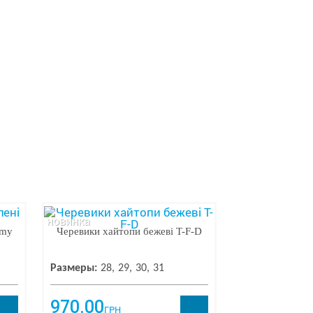
новинка
Amy
Черевики хайтопи бежеві T-F-D
Размеры:
28
29
30
31
970.00
ГРН