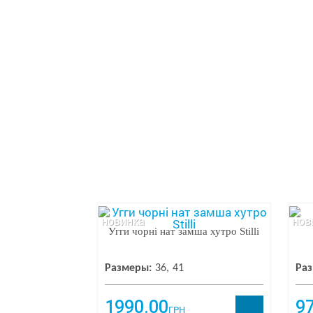
Совёнок
3
Polaris Kids
2
Фаворит
2
Zetpol
2
Sopra
2
Boyang
2
Muflon
2
Ladabb
2
Lbstong
2
Dog Bebe
2
Tobi
2
Мышонок
2
Angel
1
Bartek
1
новинка
нов
СВТ.Т
1
Угги чорні нат замша хутро Stilli
Lilin shoes
1
Desay
1
Размеры:
36
41
Раз
Nazo
1
Xinggika
1
1990.00
9
Vesnoe
1
ГРН