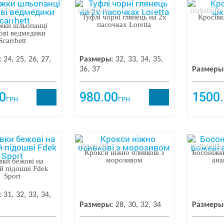
новинка
новинка
Туфлі чорні глянець на 2х
Кросівк
пасочках Loretta
жки шльопанці
ові ведмедики
Scarrhett
:
24
25
26
27
Размеры:
32
33
34
35
36
37
Размеры
0
980.00
1500
ГРН
ГРН
новинка
новинка
Крокси ніжно оливкові з
Босоніжк
морозивом
ана
вки бежові на
й підошві Fdek
Sport
:
31
32
33
34
Размеры:
28
30
32
34
Размеры