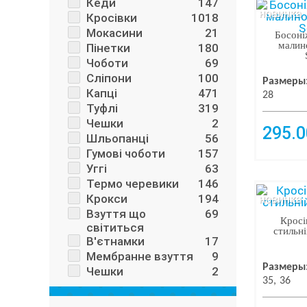
Кеди
147
новинка
Кросівки
1018
Мокасини
21
Босоні
малин
Пінетки
180
Чоботи
69
Сліпони
100
Размеры
Капці
471
28
Туфлі
319
Чешки
2
295.0
Шльопанці
56
Гумові чоботи
157
Уггі
63
Термо черевики
146
новинка
Крокси
194
Взуття що
69
Кросі
світиться
стильні
В'єтнамки
17
Мембранне взуття
9
Размеры
Чешки
2
35
36