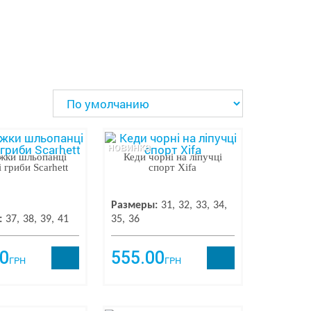
новинка
жки шльопанці
Кеди чорні на ліпучці
 гриби Scarhett
спорт Xifa
Размеры:
31
32
33
34
:
37
38
39
41
35
36
0
555.00
ГРН
ГРН