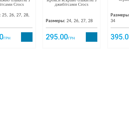
іжно блакитні з
Крокси яскраво блакитні з
ітсами Crocs
джибітсами Crocs
:
25
26
27
28
Размеры
Размеры:
24
26
27
28
34
0
295.00
395.0
ГРН
ГРН