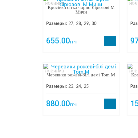
новинка
нов
Кросівки сітка чорно-бірюзові М
Мичи
Размеры:
27
28
29
30
Раз
655.00
9
ГРН
новинка
нов
Черевики рожеві-білі демі Tom M
Кро
Размеры:
23
24
25
Раз
880.00
1
ГРН