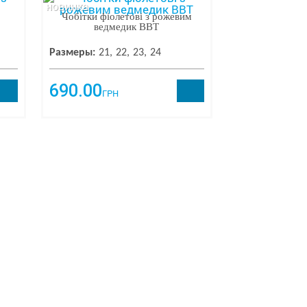
новинка
Чобітки фіолетові з рожевим
ведмедик BBT
Размеры:
21
22
23
24
690.00
ГРН