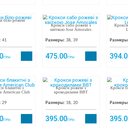
и біло-рожеві
Крокси сабо рожеві з
Крокси
квіткою Jose Amorales
L
:
41
Размеры:
38
39
Размеры
0
475.00
394.0
ГРН
ГРН
и блакитні з
Крокси рожеві з
Крокси б
м American Club
крокодилами ВВТ
:
29
Размеры:
18
20
Размеры
0
395.00
395.0
ГРН
ГРН