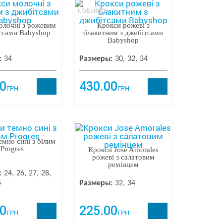
новинка
олочні з рожевим
Крокси рожеві з
тсами Babyshop
блакитним з джибітсами
Babyshop
:
34
Размеры:
30
32
34
0
430.00
ГРН
ГРН
емно сині з білим
Progres
Крокси Jose Amorales
рожеві з салатовим
ремінцем
:
24
26
27
28
4
Размеры:
32
34
0
225.00
ГРН
ГРН