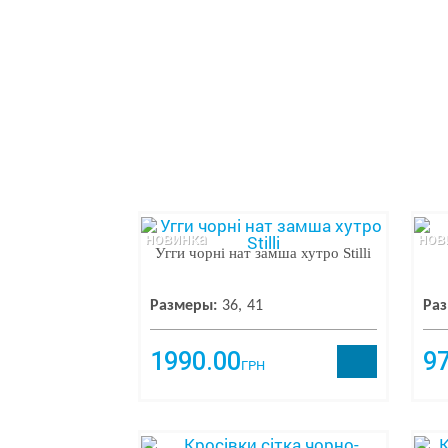
новинка
нов
Угги чорні нат замша хутро Stilli
Размеры:
36
41
Раз
1990.00
9
ГРН