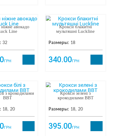
 ніжне авокадо
Крокси блакитні
uck Line
мультяшні Luckline
:
32
Размеры:
18
0
340.00
ГРН
ГРН
ілі з крокодилами
Крокси зелені з
ВВТ
крокодилами ВВТ
:
18
20
Размеры:
18
20
0
395.00
ГРН
ГРН