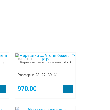
новинка
Amy
Черевики хайтопи бежеві T-F-D
Размеры:
28
29
30
31
970.00
ГРН