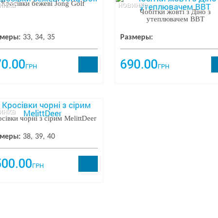
инка
новинка
Кросівки бежеві Jong Golf
Чобітки жовті з Діно з
утеплювачем BBT
меры:
33
34
35
Размеры:
70.00
690.00
ГРН
ГРН
инка
сівки чорні з сірим MelittDeer
меры:
38
39
40
500.00
ГРН