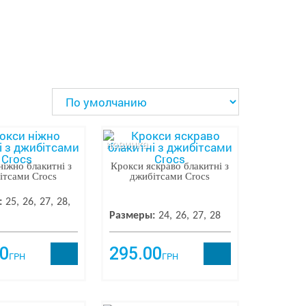
новинка
ніжно блакитні з
Крокси яскраво блакитні з
ітсами Crocs
джибітсами Crocs
:
25
26
27
28
Размеры:
24
26
27
28
0
295.00
ГРН
ГРН