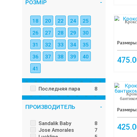
РОЗМІР
18
20
22
24
25
Крокс
26
27
28
29
30
Размеры
31
32
33
34
35
36
37
38
39
40
475.0
41
Последняя пара
8
Крокс
бантико
ПРОИЗВОДИТЕЛЬ
Размеры
Sandalik Baby
8
425.0
Jose Amorales
7
Luckline
5