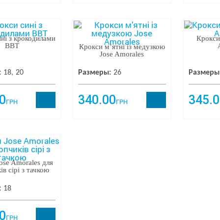
ні з крокодилами
Крокси
ВВТ
Крокси мʼятні із медузкою
Jose Amorales
:
18
20
Размеры:
26
Размеры
0
340.00
345.0
ГРН
ГРН
ose Amorales для
ів сірі з тачкою
:
18
0
ГРН