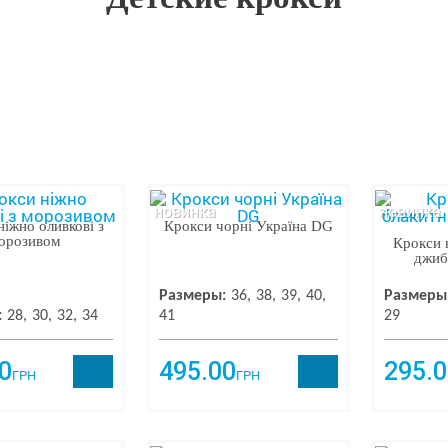
новинка
новинка
іжно оливкові з
Крокси чорні Україна DG
орозивом
Крокси 
джиб
Размеры:
36
38
39
40
Размеры
:
28
30
32
34
41
29
0
495.00
295.0
ГРН
ГРН