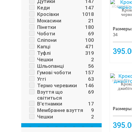
Дутики
147
новинка
Кеди
147
Крокс
Кросівки
1018
черво
Мокасини
21
Пінетки
180
Размеры
Чоботи
69
34
Сліпони
100
Капці
471
395.0
Туфлі
319
Чешки
2
Шльопанці
56
Гумові чоботи
157
Уггі
63
новинка
Крокс
Термо черевики
146
джибіт
Взуття що
69
світиться
В'єтнамки
17
Размеры
Мембранне взуття
9
Чешки
2
395.0