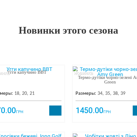
Новинки этого сезона
инка
новинка
Угги капучино ВВТ
Термо-дутіки чорно-зелені 
Green
меры:
18
20
21
Размеры:
34
35
38
39
70.00
1450.00
ГРН
ГРН