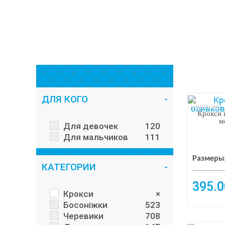
ДЛЯ КОГО
новинка
Крокси н
м
Для девочек
120
Для мальчиков
111
Размеры
КАТЕГОРИИ
395.0
Крокси
×
Босоніжки
523
Черевики
708