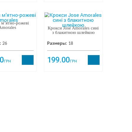
 мʼятно-рожеві
Amorales
Крокси Jose Amorales сині
з блакитною шлейкою
:
26
Размеры:
18
0
199.00
ГРН
ГРН