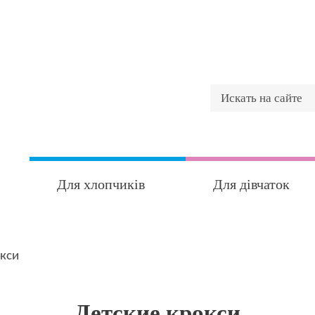
Для хлопчиків
Для дівчаток
окси
Детские крокси