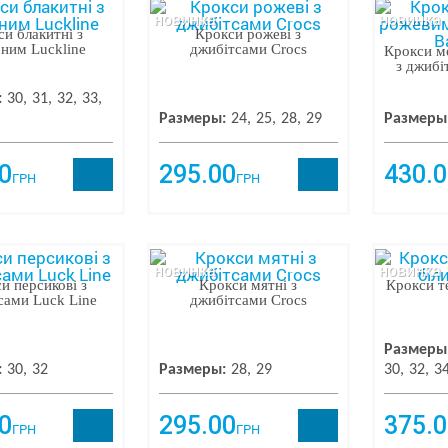
новинка
новинка
и блакитні з
Крокси рожеві з
ним Luckline
джибітсами Crocs
Крокси м
з джибі
:
30
31
32
33
Размеры:
24
25
28
29
Размеры
0
295.00
430.0
ГРН
ГРН
новинка
новинка
и персикові з
Крокси мятні з
Крокси т
сами Luck Line
джибітсами Crocs
Размеры
:
30
32
Размеры:
28
29
30
32
3
0
295.00
375.0
ГРН
ГРН