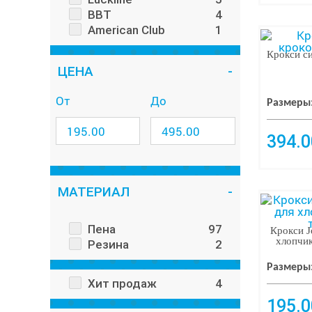
BBT
4
American Club
1
Крокси си
ЦЕНА
От
До
Размеры
394.0
МАТЕРИАЛ
Пена
97
Крокси J
хлопчик
Резина
2
Размеры
Хит продаж
4
195.0