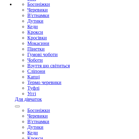
Босоніжки
Черевики
В'єтнамки
Дутики
Кеди
Крокси
Кросівки
Мокасини
Пінетки
Гумові чоботи
Чоботи
Взуття що світиться
Сліпони
Капці
Термо черевики
Туфлі
Уггі
Для дівчаток
Босоніжки
Черевики
В'єтнамки
Дутики
Кеди
Крокси