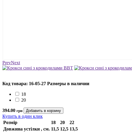
Prev
Next
Код товара: 16-05-27
Размеры в наличии
18
20
394.00
грн
Купить в один клик
Розмір
18
20
22
Довжина устілки , см.
11,5
12,5
13,5