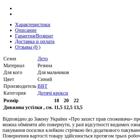
Характеристики
Описание
Гарантия/Возврат
Доставка и оплата
Отзывы (0 )
Сезон
Лето
Материал
Резина
Для кого
Для мальчиков
Цвет
Синий
Производитель
BBT
Категория
Дитячі крокси
Розмір
18
20
22
Довжина устілки , см.
11,5
12,5
13,5
Відповідно до Закону України «Про захист прав споживача» про
можна обміняти або повернути, у разі відсутності видимих ​​оз
пакування посилки клейкою стрічкою без додаткового пакування
Повернення вартості товару здійснюється протягом трьох робоч