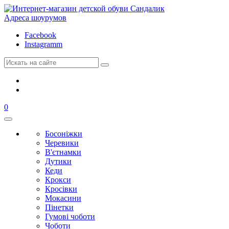
Адреса шоурумов
Facebook
Instagramm
0
Босоніжки
Черевики
В'єтнамки
Дутики
Кеди
Крокси
Кросівки
Мокасини
Пінетки
Гумові чоботи
Чоботи