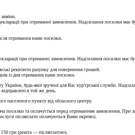
 заміни.
 у декларації при отриманні замовлення. Надсилання посилки м
сля отримання нами посилки.
 у декларації при отриманні замовлення. Надсилання посилки м
ькі реквізити рахунку для повернення грошей.
ів із дня отримання нами посилки.
України, будь-якої зручної для Вас кур'єрської служби. Надсила
 відправлені в той же день.
шого населеного пункту від обласного центру.
ча посилки та оплачується перед отриманням замовлення. При за
ослуги післяплати оплачуються Вами окремо).
 150 грн (решта — післяплатою).