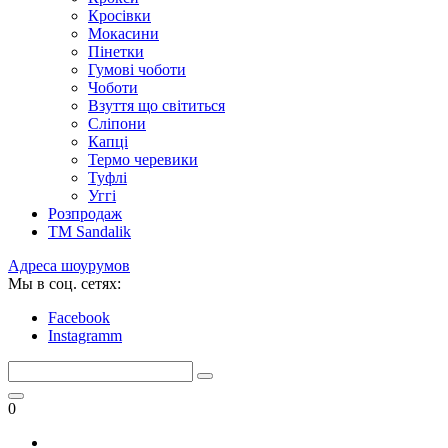
Кросівки
Мокасини
Пінетки
Гумові чоботи
Чоботи
Взуття що світиться
Сліпони
Капці
Термо черевики
Туфлі
Уггі
Розпродаж
TM Sandalik
Адреса шоурумов
Мы в соц. сетях:
Facebook
Instagramm
0