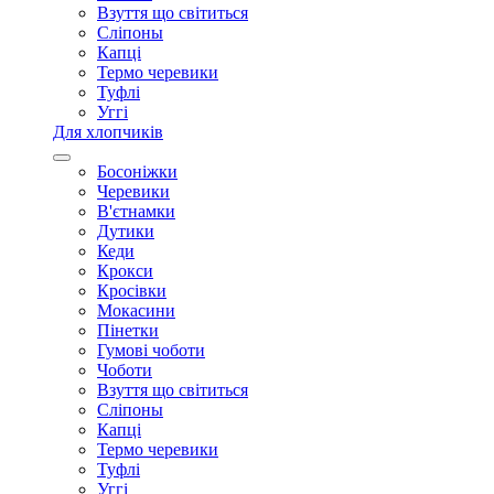
Взуття що світиться
Сліпоны
Капці
Термо черевики
Туфлі
Уггі
Для хлопчиків
Босоніжки
Черевики
В'єтнамки
Дутики
Кеди
Крокси
Кросівки
Мокасини
Пінетки
Гумові чоботи
Чоботи
Взуття що світиться
Сліпоны
Капці
Термо черевики
Туфлі
Уггі