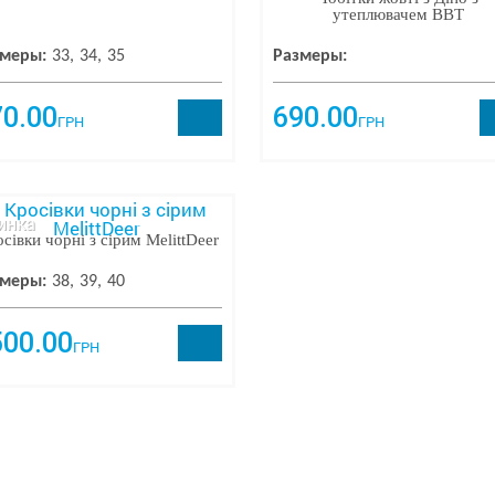
утеплювачем BBT
меры:
33
34
35
Размеры:
70.00
690.00
ГРН
ГРН
инка
сівки чорні з сірим MelittDeer
меры:
38
39
40
500.00
ГРН