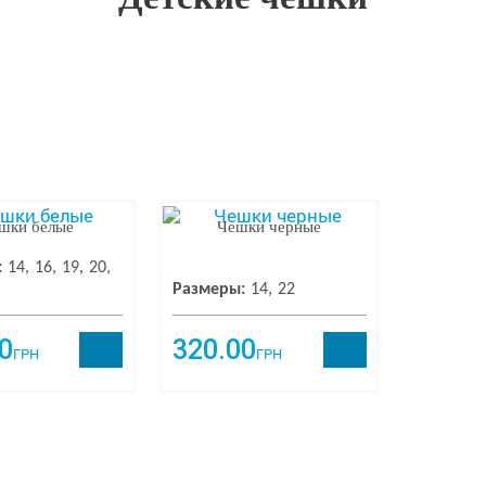
шки белые
Чешки черные
:
14
16
19
20
Размеры:
14
22
0
320.00
ГРН
ГРН