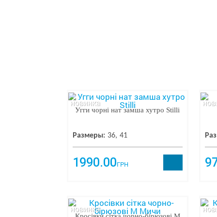
новинка
нов
Угги чорні нат замша хутро Stilli
Размеры:
36
41
Раз
1990.00
9
ГРН
новинка
нов
Кросівки сітка чорно-бірюзові М