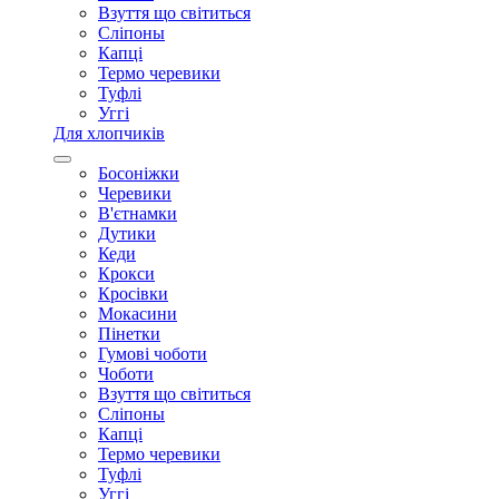
Взуття що світиться
Сліпоны
Капці
Термо черевики
Туфлі
Уггі
Для хлопчиків
Босоніжки
Черевики
В'єтнамки
Дутики
Кеди
Крокси
Кросівки
Мокасини
Пінетки
Гумові чоботи
Чоботи
Взуття що світиться
Сліпоны
Капці
Термо черевики
Туфлі
Уггі