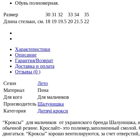
Обувь полномерная.
Размер
30
31
32
33
34
35
Длина стельки, см.
18
19
19.5
20
21.5
22
Характеристики
Описание
Гарантия/Возврат
Доставка и оплата
Отзывы (0 )
Сезон
Лето
Материал
Пена
Для кого
Для мальчиков
Производитель
Шалунишка
Категория
Дитячі крокси
“Кроксы” для мальчиков от украинского бренда Шалунишка, из
обычной резине. Крослайт- это полимер,заполненный смолой. 
двигаться. “Кроксы” хорошо вентилируются, за счет отверстий,