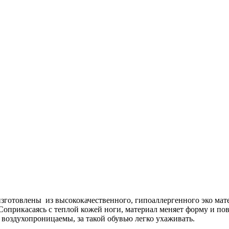
готовлены из высококачественного, гипоаллергенного эко матер
Соприкасаясь с теплой кожей ноги, материал меняет форму и по
 воздухопроницаемы, за такой обувью легко ухаживать.