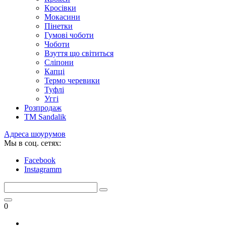
Кросівки
Мокасини
Пінетки
Гумові чоботи
Чоботи
Взуття що світиться
Сліпони
Капці
Термо черевики
Туфлі
Уггі
Розпродаж
TM Sandalik
Адреса шоурумов
Мы в соц. сетях:
Facebook
Instagramm
0