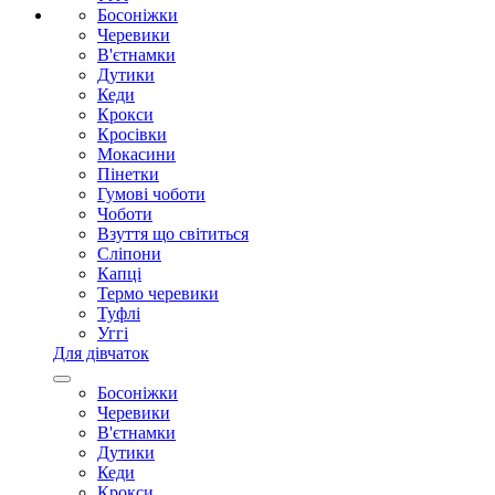
Босоніжки
Черевики
В'єтнамки
Дутики
Кеди
Крокси
Кросівки
Мокасини
Пінетки
Гумові чоботи
Чоботи
Взуття що світиться
Сліпони
Капці
Термо черевики
Туфлі
Уггі
Для дівчаток
Босоніжки
Черевики
В'єтнамки
Дутики
Кеди
Крокси