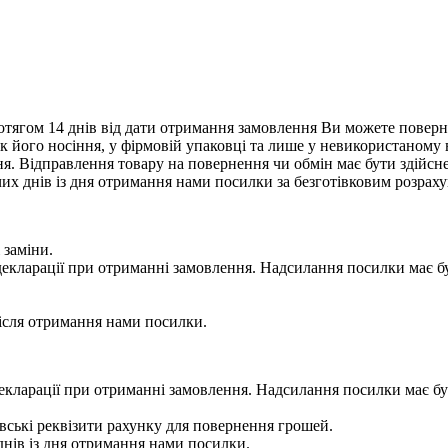
тягом 14 днів від дати отримання замовлення Ви можете поверну
нак його носіння, у фірмовій упаковці та лише у невикористаному
. Відправлення товару на повернення чи обмін має бути здійснен
их днів із дня отримання нами посилки за безготівковим розрах
 заміни.
 у декларації при отриманні замовлення. Надсилання посилки м
сля отримання нами посилки.
 у декларації при отриманні замовлення. Надсилання посилки м
ькі реквізити рахунку для повернення грошей.
ів із дня отримання нами посилки.