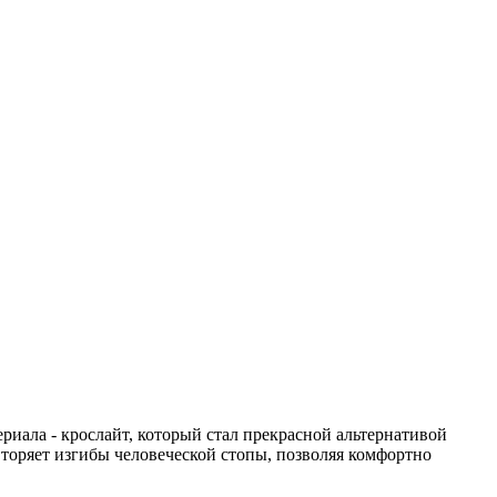
иала - крослайт, который стал прекрасной альтернативой
вторяет изгибы человеческой стопы, позволяя комфортно