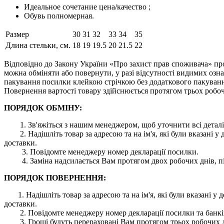
Идеальное сочетание цена/качество ;
Обувь полномерная.
Размер
30
31
32
33
34
35
Длина стельки, см.
18
19
19.5
20
21.5
22
Відповідно до Закону України «Про захист прав споживача» про
можна обміняти або повернути, у разі відсутності видимих ​​оз
пакування посилки клейкою стрічкою без додаткового пакування
Повернення вартості товару здійснюється протягом трьох робоч
ПОРЯДОК ОБМІНУ:
1. Зв'яжіться з нашим менеджером, щоб уточнити всі деталі
2. Надішліть товар за адресою та на ім'я, які були вказані
доставки.
3. Повідомте менеджеру номер декларації посилки.
4. Заміна надсилається Вам протягом двох робочих днів, пі
ПОРЯДОК ПОВЕРНЕННЯ:
1. Надішліть товар за адресою та на ім'я, які були вказані
доставки.
2. Повідомте менеджеру номер декларації посилки та банківс
3. Гроші будуть перераховані Вам протягом трьох робочих дн