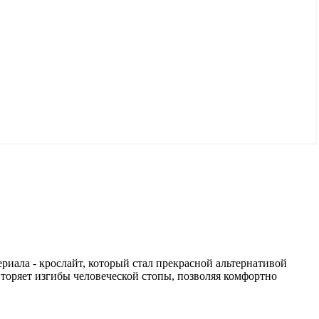
иала - крослайт, который стал прекрасной альтернативой
вторяет изгибы человеческой стопы, позволяя комфортно