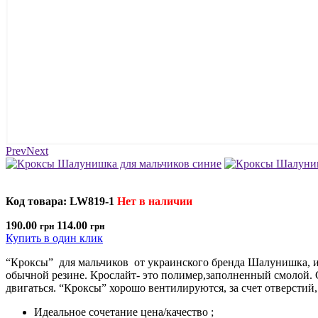
Prev
Next
Код товара: LW819-1
Нет в наличии
190.00
114.00
грн
грн
Купить в один клик
“Кроксы” для мальчиков от украинского бренда Шалунишка, из
обычной резине. Крослайт- это полимер,заполненный смолой. 
двигаться. “Кроксы” хорошо вентилируются, за счет отверстий,
Идеальное сочетание цена/качество ;