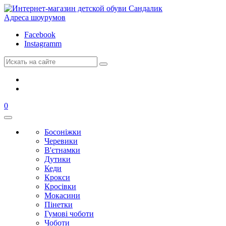
Адреса шоурумов
Facebook
Instagramm
0
Босоніжки
Черевики
В'єтнамки
Дутики
Кеди
Крокси
Кросівки
Мокасини
Пінетки
Гумові чоботи
Чоботи