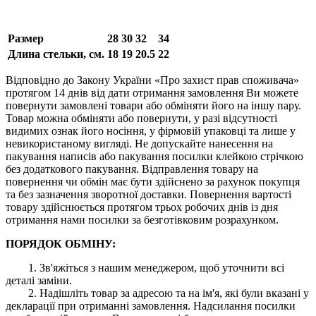
Размер
28
30
32
34
Длина стельки, см.
18
19
20.5
22
Відповідно до Закону України «Про захист прав споживача»
протягом 14 днів від дати отримання замовлення Ви можете
повернути замовлені товари або обміняти його на іншу пару.
Товар можна обміняти або повернути, у разі відсутності
видимих ​​ознак його носіння, у фірмовій упаковці та лише у
невикористаному вигляді. Не допускайте нанесення на
пакування написів або пакування посилки клейкою стрічкою
без додаткового пакування. Відправлення товару на
повернення чи обмін має бути здійснено за рахунок покупця
та без зазначення зворотної доставки. Повернення вартості
товару здійснюється протягом трьох робочих днів із дня
отримання нами посилки за безготівковим розрахунком.
ПОРЯДОК ОБМІНУ:
1. Зв'яжіться з нашим менеджером, щоб уточнити всі
деталі заміни.
2. Надішліть товар за адресою та на ім'я, які були вказані у
декларації при отриманні замовлення. Надсилання посилки