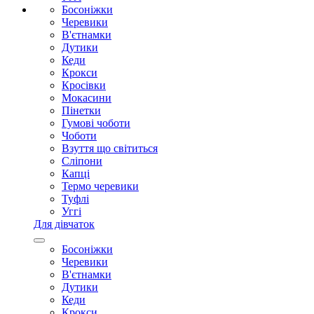
Босоніжки
Черевики
В'єтнамки
Дутики
Кеди
Крокси
Кросівки
Мокасини
Пінетки
Гумові чоботи
Чоботи
Взуття що світиться
Сліпони
Капці
Термо черевики
Туфлі
Уггі
Для дівчаток
Босоніжки
Черевики
В'єтнамки
Дутики
Кеди
Крокси