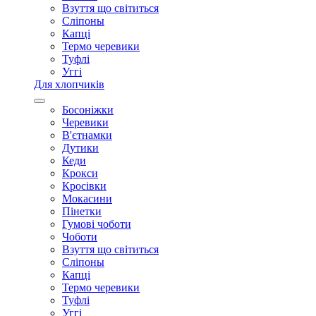
Взуття що світиться
Сліпоны
Капці
Термо черевики
Туфлі
Уггі
Для хлопчиків
Босоніжки
Черевики
В'єтнамки
Дутики
Кеди
Крокси
Кросівки
Мокасини
Пінетки
Гумові чоботи
Чоботи
Взуття що світиться
Сліпоны
Капці
Термо черевики
Туфлі
Уггі