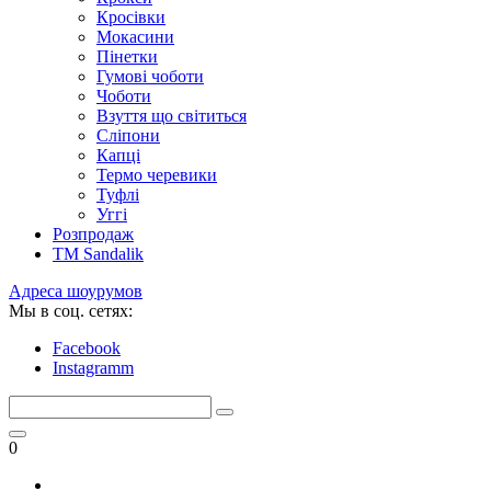
Кросівки
Мокасини
Пінетки
Гумові чоботи
Чоботи
Взуття що світиться
Сліпони
Капці
Термо черевики
Туфлі
Уггі
Розпродаж
TM Sandalik
Адреса шоурумов
Мы в соц. сетях:
Facebook
Instagramm
0