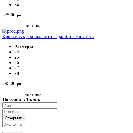
34
375.00
грн
новинка
Крокси яскраво блакитні з джибітсами Crocs
Размеры:
24
25
26
27
28
295.00
грн
новинка
Покупка в 1 клик