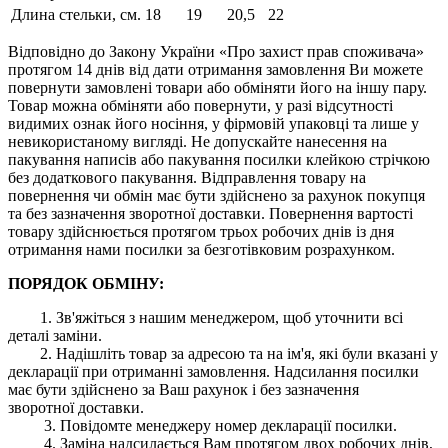
Длина стельки, см.
18
19
20,5
22
Відповідно до Закону України «Про захист прав споживача»
протягом 14 днів від дати отримання замовлення Ви можете
повернути замовлені товари або обміняти його на іншу пару.
Товар можна обміняти або повернути, у разі відсутності
видимих ​​ознак його носіння, у фірмовій упаковці та лише у
невикористаному вигляді. Не допускайте нанесення на
пакування написів або пакування посилки клейкою стрічкою
без додаткового пакування. Відправлення товару на
повернення чи обмін має бути здійснено за рахунок покупця
та без зазначення зворотної доставки. Повернення вартості
товару здійснюється протягом трьох робочих днів із дня
отримання нами посилки за безготівковим розрахунком.
ПОРЯДОК ОБМІНУ:
1. Зв'яжіться з нашим менеджером, щоб уточнити всі
деталі заміни.
2. Надішліть товар за адресою та на ім'я, які були вказані у
декларації при отриманні замовлення. Надсилання посилки
має бути здійснено за Ваш рахунок і без зазначення
зворотної доставки.
3. Повідомте менеджеру номер декларації посилки.
4. Заміна надсилається Вам протягом двох робочих днів,