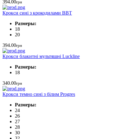
394.00
грн
Крокси сині з крокодилами ВВТ
Размеры:
18
20
394.00
грн
Крокси блакитні мультяшні Luckline
Размеры:
18
340.00
грн
Крокси темно сині з білим Progres
Размеры:
24
26
27
28
30
32