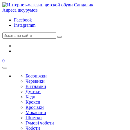
Адреса шоурумов
Facebook
Instagramm
0
Босоніжки
Черевики
В'єтнамки
Дутики
Кеди
Крокси
Кросівки
Мокасини
Пінетки
Гумові чоботи
Чоботи