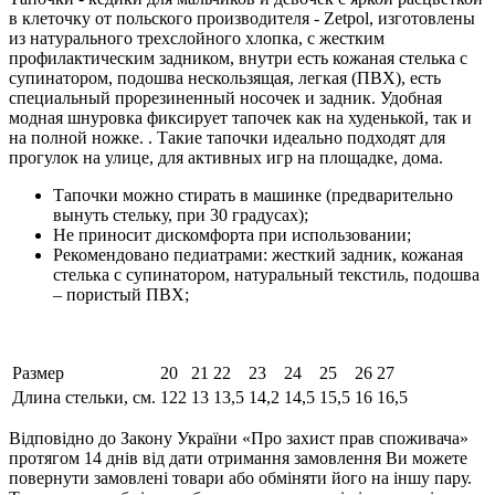
в клеточку от польского производителя - Zetpol, изготовлены
из натурального трехслойного хлопка, с жестким
профилактическим задником, внутри есть кожаная стелька с
супинатором, подошва нескользящая, легкая (ПВХ), есть
специальный прорезиненный носочек и задник. Удобная
модная шнуровка фиксирует тапочек как на худенькой, так и
на полной ножке. . Такие тапочки идеально подходят для
прогулок на улице, для активных игр на площадке, дома.
Тапочки можно стирать в машинке (предварительно
вынуть стельку, при 30 градусах);
Не приносит дискомфорта при использовании;
Рекомендовано педиатрами: жесткий задник, кожаная
стелька с супинатором, натуральный текстиль, подошва
– пористый ПВХ;
Размер
20
21
22
23
24
25
26
27
Длина стельки, см.
122
13
13,5
14,2
14,5
15,5
16
16,5
Відповідно до Закону України «Про захист прав споживача»
протягом 14 днів від дати отримання замовлення Ви можете
повернути замовлені товари або обміняти його на іншу пару.