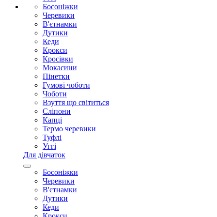
Босоніжки
Черевики
В'єтнамки
Дутики
Кеди
Крокси
Кросівки
Мокасини
Пінетки
Гумові чоботи
Чоботи
Взуття що світиться
Сліпони
Капці
Термо черевики
Туфлі
Уггі
Для дівчаток
Босоніжки
Черевики
В'єтнамки
Дутики
Кеди
Крокси