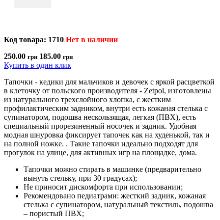
Код товара: 1710
Нет в наличии
250.00
185.00
грн
грн
Купить в один клик
Тапочки - кедики для мальчиков и девочек с яркой расцветкой
в клеточку от польского производителя - Zetpol, изготовлены
из натурального трехслойного хлопка, с жестким
профилактическим задником, внутри есть кожаная стелька с
супинатором, подошва нескользящая, легкая (ПВХ), есть
специальный прорезиненный носочек и задник. Удобная
модная шнуровка фиксирует тапочек как на худенькой, так и
на полной ножке. . Такие тапочки идеально подходят для
прогулок на улице, для активных игр на площадке, дома.
Тапочки можно стирать в машинке (предварительно
вынуть стельку, при 30 градусах);
Не приносит дискомфорта при использовании;
Рекомендовано педиатрами: жесткий задник, кожаная
стелька с супинатором, натуральный текстиль, подошва
– пористый ПВХ;