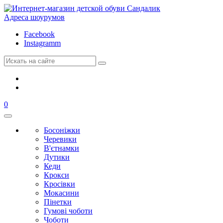
Адреса шоурумов
Facebook
Instagramm
0
Босоніжки
Черевики
В'єтнамки
Дутики
Кеди
Крокси
Кросівки
Мокасини
Пінетки
Гумові чоботи
Чоботи