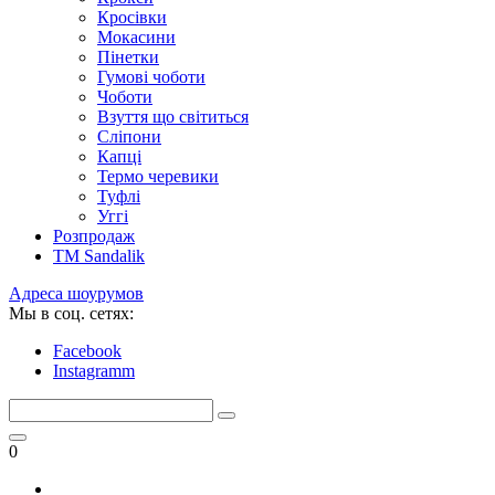
Кросівки
Мокасини
Пінетки
Гумові чоботи
Чоботи
Взуття що світиться
Сліпони
Капці
Термо черевики
Туфлі
Уггі
Розпродаж
TM Sandalik
Адреса шоурумов
Мы в соц. сетях:
Facebook
Instagramm
0