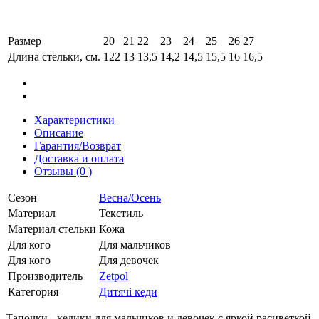
Размер
20
21
22
23
24
25
26
27
Длина стельки, см.
122
13
13,5
14,2
14,5
15,5
16
16,5
Характеристики
Описание
Гарантия/Возврат
Доставка и оплата
Отзывы (0 )
Сезон
Весна/Осень
Материал
Текстиль
Материал стельки
Кожа
Для кого
Для мальчиков
Для кого
Для девочек
Производитель
Zetpol
Категория
Дитячі кеди
Тапочки - кедики для мальчиков и девочек с яркой расцветкой