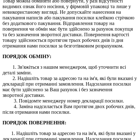
Товар можна обміняти або повернути, у разі відсутності
видимих ​​ознак його носіння, у фірмовій упаковці та лише у
невикористаному вигляді. Не допускайте нанесення на
пакування написів або пакування посилки клейкою стрічкою
без додаткового пакування. Відправлення товару на
повернення чи обмін має бути здійснено за рахунок покупця
та без зазначення зворотної доставки. Повернення вартості
товару здійснюється протягом трьох робочих днів із дня
отримання нами посилки за безготівковим розрахунком.
ПОРЯДОК ОБМІНУ:
1. Зв'яжіться з нашим менеджером, щоб уточнити всі
деталі заміни.
2. Надішліть товар за адресою та на ім'я, які були вказані у
декларації при отриманні замовлення. Надсилання посилки
має бути здійснено за Ваш рахунок і без зазначення
зворотної доставки.
3. Повідомте менеджеру номер декларації посилки.
4. Заміна надсилається Вам протягом двох робочих днів,
після отримання нами посилки.
ПОРЯДОК ПОВЕРНЕННЯ:
1. Надішліть товар за адресою та на ім'я, які були вказані у
декларації при отриманні замовлення. Надсилання посилки