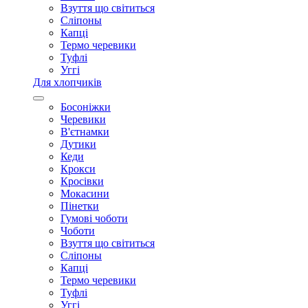
Взуття що світиться
Сліпоны
Капці
Термо черевики
Туфлі
Уггі
Для хлопчиків
Босоніжки
Черевики
В'єтнамки
Дутики
Кеди
Крокси
Кросівки
Мокасини
Пінетки
Гумові чоботи
Чоботи
Взуття що світиться
Сліпоны
Капці
Термо черевики
Туфлі
Уггі