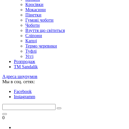
Кросівки
Мокасини
Пінетки
Гумові чоботи
Чоботи
Взуття що світиться
Сліпони
Капці
Термо черевики
Туфлі
Уггі
Розпродаж
TM Sandalik
Адреса шоурумов
Мы в соц. сетях:
Facebook
Instagramm
0