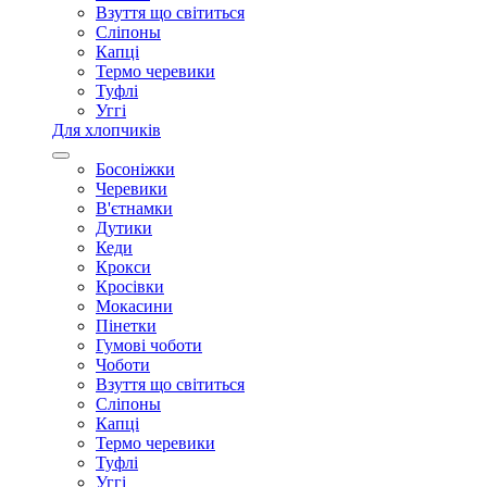
Взуття що світиться
Сліпоны
Капці
Термо черевики
Туфлі
Уггі
Для хлопчиків
Босоніжки
Черевики
В'єтнамки
Дутики
Кеди
Крокси
Кросівки
Мокасини
Пінетки
Гумові чоботи
Чоботи
Взуття що світиться
Сліпоны
Капці
Термо черевики
Туфлі
Уггі