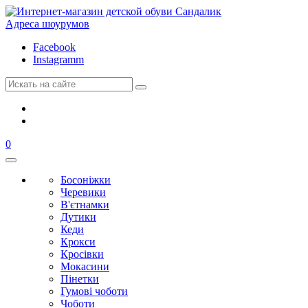
Адреса шоурумов
Facebook
Instagramm
0
Босоніжки
Черевики
В'єтнамки
Дутики
Кеди
Крокси
Кросівки
Мокасини
Пінетки
Гумові чоботи
Чоботи