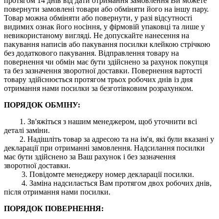
протягом 14 днів від дати отримання замовлення Ви можете
повернути замовлені товари або обміняти його на іншу пару.
Товар можна обміняти або повернути, у разі відсутності
видимих ​​ознак його носіння, у фірмовій упаковці та лише у
невикористаному вигляді. Не допускайте нанесення на
пакування написів або пакування посилки клейкою стрічкою
без додаткового пакування. Відправлення товару на
повернення чи обмін має бути здійснено за рахунок покупця
та без зазначення зворотної доставки. Повернення вартості
товару здійснюється протягом трьох робочих днів із дня
отримання нами посилки за безготівковим розрахунком.
ПОРЯДОК ОБМІНУ:
1. Зв'яжіться з нашим менеджером, щоб уточнити всі
деталі заміни.
2. Надішліть товар за адресою та на ім'я, які були вказані у
декларації при отриманні замовлення. Надсилання посилки
має бути здійснено за Ваш рахунок і без зазначення
зворотної доставки.
3. Повідомте менеджеру номер декларації посилки.
4. Заміна надсилається Вам протягом двох робочих днів,
після отримання нами посилки.
ПОРЯДОК ПОВЕРНЕННЯ: