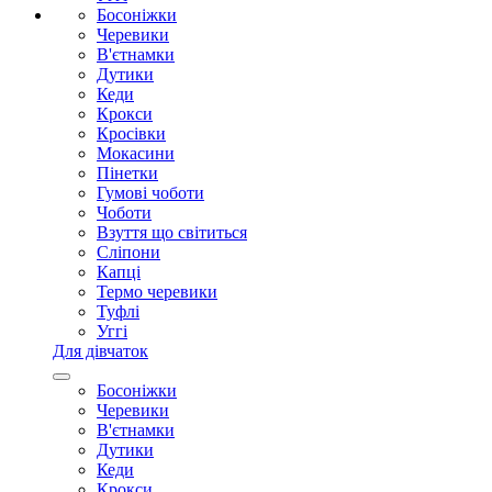
Босоніжки
Черевики
В'єтнамки
Дутики
Кеди
Крокси
Кросівки
Мокасини
Пінетки
Гумові чоботи
Чоботи
Взуття що світиться
Сліпони
Капці
Термо черевики
Туфлі
Уггі
Для дівчаток
Босоніжки
Черевики
В'єтнамки
Дутики
Кеди
Крокси