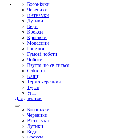
Босоніжки
Черевики
В'єтнамки
Дутики
Кеди
Крокси
Кросівки
Мокасини
Пінетки
Гумові чоботи
Чоботи
Взуття що світиться
Сліпони
Капці
Термо черевики
Туфлі
Уггі
Для дівчаток
Босоніжки
Черевики
В'єтнамки
Дутики
Кеди
Крокси