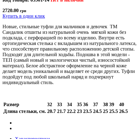
2720.00
грн
Купить в один клик
Новые, стильные туфли для мальчиков и девочек ТМ
Сандалик отшиты из натуральной очень мягкой кожи без
подклада, с перфорацией по всему изделию. Внутри есть
ортопедическая стелька с вкладышем из натурального латекса,
что способствует правильному расположению детской стопы.
Подходят для длительной ходьбы. Подошва в этой модели -
ТЕП (самый новый и экологически чистый, износостойкий
материал). Белое абстрактное оформление на черной коже
делает модель уникальной и выделяет ее среди других. Туфли
подойдут под любой школьный наряд и подчеркнут
индивидуальный стиль.
Размер
32
33
34
35
36
37
38
39
40
Длина стельки, см.
20.7
21.7
22.2
23
23.5
24.5
25
25.5
26.5
Характеристики