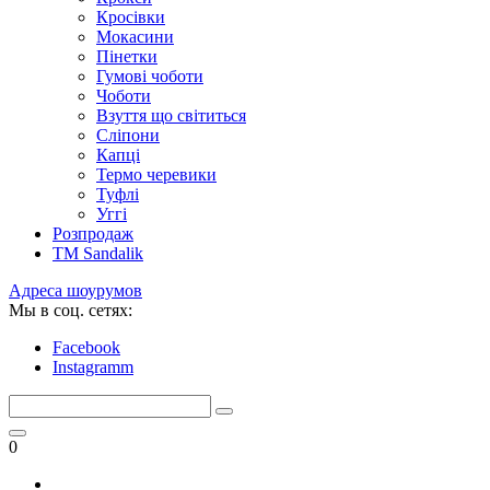
Кросівки
Мокасини
Пінетки
Гумові чоботи
Чоботи
Взуття що світиться
Сліпони
Капці
Термо черевики
Туфлі
Уггі
Розпродаж
TM Sandalik
Адреса шоурумов
Мы в соц. сетях:
Facebook
Instagramm
0