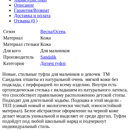
Описание
Гарантия/Возврат
Доставка и оплата
Отзывы (0 )
Сезон
Весна/Осень
Материал
Кожа
Материал стельки
Кожа
Для кого
Для мальчиков
Производитель
Sandalik
Категория
Дитячі туфлі
Новые, стильные туфли для мальчиков и девочек ТМ
Сандалик отшиты из натуральной очень мягкой кожи без
подклада, с перфорацией по всему изделию. Внутри есть
ортопедическая стелька с вкладышем из натурального латекса,
что способствует правильному расположению детской стопы.
Подходят для длительной ходьбы. Подошва в этой модели -
ТЕП (самый новый и экологически чистый, износостойкий
материал). Белое абстрактное оформление на черной коже
делает модель уникальной и выделяет ее среди других. Туфли
подойдут под любой школьный наряд и подчеркнут
индивидуальный стиль.