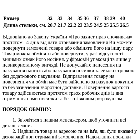
Размер
32
33
34
35
36
37
38
39
40
Длина стельки, см.
20.7
21.7
22.2
23
23.5
24.5
25
25.5
26.5
Відповідно до Закону України «Про захист прав споживача»
протягом 14 днів від дати отримання замовлення Ви можете
повернути замовлені товари або обміняти його на іншу пару.
Товар можна обміняти або повернути, у разі відсутності
видимих ​​ознак його носіння, у фірмовій упаковці та лише у
невикористаному вигляді. Не допускайте нанесення на
пакування написів або пакування посилки клейкою стрічкою
без додаткового пакування. Відправлення товару на
повернення чи обмін має бути здійснено за рахунок покупця
та без зазначення зворотної доставки. Повернення вартості
товару здійснюється протягом трьох робочих днів із дня
отримання нами посилки за безготівковим розрахунком.
ПОРЯДОК ОБМІНУ:
1. Зв'яжіться з нашим менеджером, щоб уточнити всі
деталі заміни.
2. Надішліть товар за адресою та на ім'я, які були вказані у
декларації при отриманні замовлення. Надсилання посилки