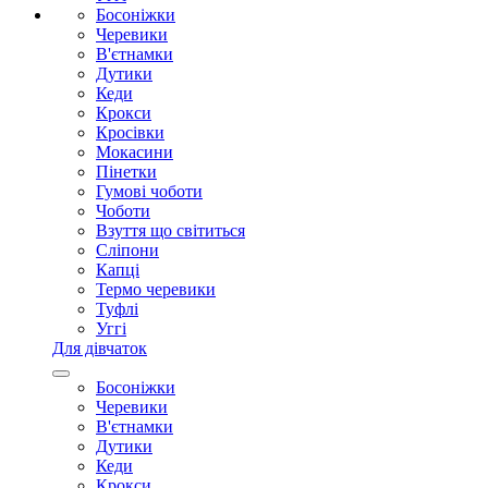
Босоніжки
Черевики
В'єтнамки
Дутики
Кеди
Крокси
Кросівки
Мокасини
Пінетки
Гумові чоботи
Чоботи
Взуття що світиться
Сліпони
Капці
Термо черевики
Туфлі
Уггі
Для дівчаток
Босоніжки
Черевики
В'єтнамки
Дутики
Кеди
Крокси