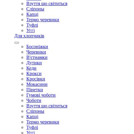
Взуття що світиться
Сліпоны
Капці
Термо черевики
Туфлі
Уггі
Для хлопчиків
Босоніжки
Черевики
В'єтнамки
Дутики
Кеди
Крокси
Кросівки
Мокасини
Пінетки
Гумові чоботи
Чоботи
Взуття що світиться
Сліпоны
Капці
Термо черевики
Туфлі
Уггі