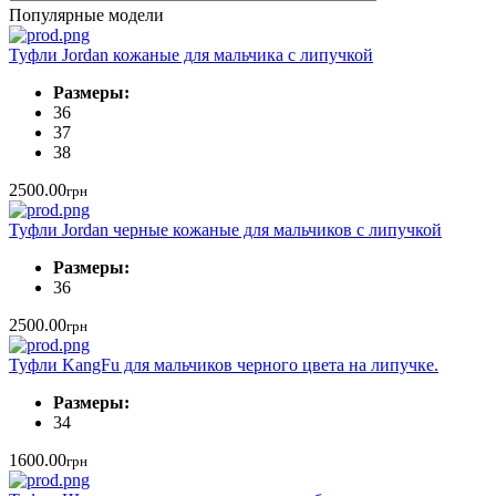
Популярные модели
Туфли Jordan кожаные для мальчика с липучкой
Размеры:
36
37
38
2500.00
грн
Туфли Jordan черные кожаные для мальчиков с липучкой
Размеры:
36
2500.00
грн
Туфли KangFu для мальчиков черного цвета на липучке.
Размеры:
34
1600.00
грн