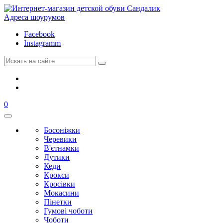
Адреса шоурумов
Facebook
Instagramm
0
Босоніжки
Черевики
В'єтнамки
Дутики
Кеди
Крокси
Кросівки
Мокасини
Пінетки
Гумові чоботи
Чоботи