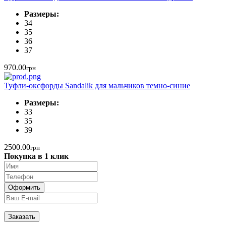
Размеры:
34
35
36
37
970.00
грн
Туфли-оксфорды Sandalik для мальчиков темно-синие
Размеры:
33
35
39
2500.00
грн
Покупка в 1 клик