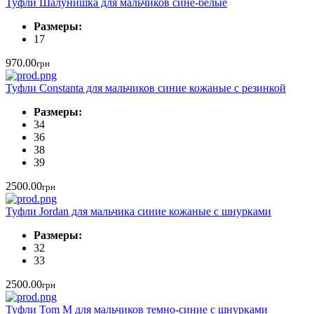
Туфли Шалунишка для мальчиков сине-белые
Размеры:
17
970.00
грн
Туфли Constanta для мальчиков синие кожаные с резинкой
Размеры:
34
36
38
39
2500.00
грн
Туфли Jordan для мальчика синие кожаные с шнурками
Размеры:
32
33
2500.00
грн
Туфли Tom M для мальчиков темно-синие с шнурками