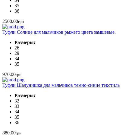
34
35
36
2500.00
грн
Туфли Солнце для мальчиков рыжего цвета замшевые.
Размеры:
26
29
34
35
970.00
грн
Туфли Шалунишка для мальчиков темно-синие текстиль
Размеры:
32
33
34
35
36
880.00
грн