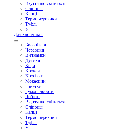
Взуття що світиться
Сліпоны
Капці
Термо черевики
Туфлі
Уггі
Для хлопчиків
Босоніжки
Черевики
В'єтнамки
Дутики
Кеди
Крокси
Кросівки
Мокасини
Пінетки
Гумові чоботи
Чоботи
Взуття що світиться
Сліпоны
Капці
Термо черевики
Туфлі
Уггі