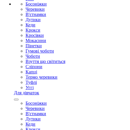
Босоніжки
Черевики
В'єтнамки
Дутики
Кеди
Крокси
Кросівки
Мокасини
Пінетки
Гумові чоботи
Чоботи
Взуття що світиться
Сліпони
Капці
Термо черевики
Туфлі
Уггі
Для дівчаток
Босоніжки
Черевики
В'єтнамки
Дутики
Кеди
Крокси