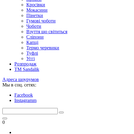
Кросівки
Мокасини
Пінетки
Гумові чоботи
Чоботи
Взуття що світиться
Сліпони
Капці
Термо черевики
Туфлі
Уггі
Розпродаж
TM Sandalik
Адреса шоурумов
Мы в соц. сетях:
Facebook
Instagramm
0