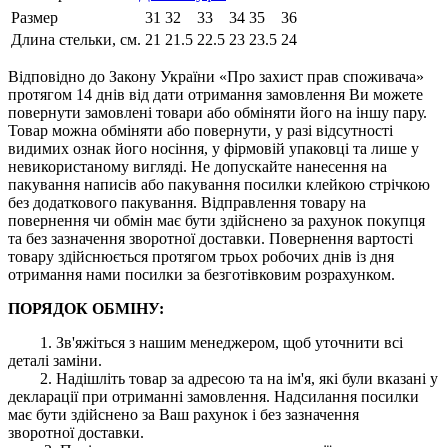
Размер
31
32
33
34
35
36
Длина стельки, см.
21
21.5
22.5
23
23.5
24
Відповідно до Закону України «Про захист прав споживача»
протягом 14 днів від дати отримання замовлення Ви можете
повернути замовлені товари або обміняти його на іншу пару.
Товар можна обміняти або повернути, у разі відсутності
видимих ​​ознак його носіння, у фірмовій упаковці та лише у
невикористаному вигляді. Не допускайте нанесення на
пакування написів або пакування посилки клейкою стрічкою
без додаткового пакування. Відправлення товару на
повернення чи обмін має бути здійснено за рахунок покупця
та без зазначення зворотної доставки. Повернення вартості
товару здійснюється протягом трьох робочих днів із дня
отримання нами посилки за безготівковим розрахунком.
ПОРЯДОК ОБМІНУ:
1. Зв'яжіться з нашим менеджером, щоб уточнити всі
деталі заміни.
2. Надішліть товар за адресою та на ім'я, які були вказані у
декларації при отриманні замовлення. Надсилання посилки
має бути здійснено за Ваш рахунок і без зазначення
зворотної доставки.