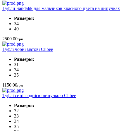
Туфли Sandalik для мальчиков красного цвета на липучках
Размеры:
34
40
2500.00
грн
Туфлі чорні матові Clibee
Размеры:
31
34
35
1150.00
грн
Туфлі сині з однією липучкою Clibee
Размеры:
32
33
34
35