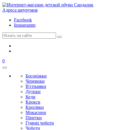
Адреса шоурумов
Facebook
Instagramm
0
Босоніжки
Черевики
В'єтнамки
Дутики
Кеди
Крокси
Кросівки
Мокасини
Пінетки
Гумові чоботи
Чоботи