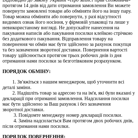
протягом 14 днів від дати отримання замовлення Ви можете
повернути замовлені товари або обміняти його на іншу пару.
Товар можна обміняти або повернути, у разі відсутності
видимих ​​ознак його носіння, у фірмовій упаковці та лише у
невикористаному вигляді. Не допускайте нанесення на
пакування написів або пакування посилки клейкою стрічкою
без додаткового пакування. Відправлення товару на
повернення чи обмін має бути здійснено за рахунок покупця
та без зазначення зворотної доставки. Повернення вартості
товару здійснюється протягом трьох робочих днів із дня
отримання нами посилки за безготівковим розрахунком.
ПОРЯДОК ОБМІНУ:
1. Зв'яжіться з нашим менеджером, щоб уточнити всі
деталі заміни.
2. Надішліть товар за адресою та на ім'я, які були вказані у
декларації при отриманні замовлення. Надсилання посилки
має бути здійснено за Ваш рахунок і без зазначення
зворотної доставки.
3. Повідомте менеджеру номер декларації посилки.
4. Заміна надсилається Вам протягом двох робочих днів,
після отримання нами посилки.
ПОРЯДОК ПОВЕРНЕННЯ: