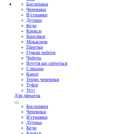
Босоніжки
Черевики
В'єтнамки
Дутики
Кеди
Крокси
Кросівки
Мокасини
Пінетки
Гумові чоботи
Чоботи
Взуття що світиться
Сліпони
Капці
Термо черевики
Туфлі
Уггі
Для дівчаток
Босоніжки
Черевики
В'єтнамки
Дутики
Кеди
Крокси