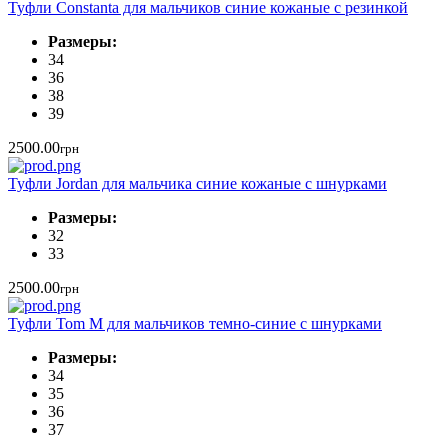
Туфли Constanta для мальчиков синие кожаные с резинкой
Размеры:
34
36
38
39
2500.00
грн
Туфли Jordan для мальчика синие кожаные с шнурками
Размеры:
32
33
2500.00
грн
Туфли Tom M для мальчиков темно-синие с шнурками
Размеры:
34
35
36
37