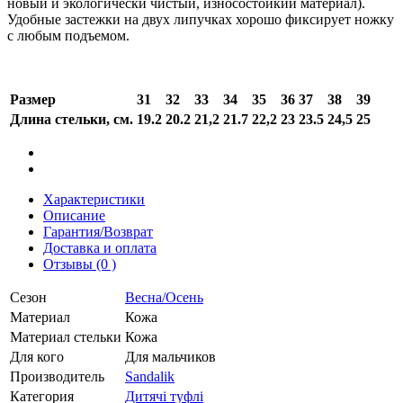
новый и экологически чистый, износостойкий материал).
Удобные застежки на двух липучках хорошо фиксирует ножку
с любым подъемом.
Размер
31
32
33
34
35
36
37
38
39
Длина стельки, см.
19.2
20.2
21,2
21.7
22,2
23
23.5
24,5
25
Характеристики
Описание
Гарантия/Возврат
Доставка и оплата
Отзывы (0 )
Сезон
Весна/Осень
Материал
Кожа
Материал стельки
Кожа
Для кого
Для мальчиков
Производитель
Sandalik
Категория
Дитячі туфлі