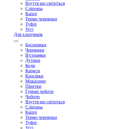
Взуття що світиться
Сліпоны
Капці
Термо черевики
Туфлі
Уггі
Для хлопчиків
Босоніжки
Черевики
В'єтнамки
Дутики
Кеди
Крокси
Кросівки
Мокасини
Пінетки
Гумові чоботи
Чоботи
Взуття що світиться
Сліпоны
Капці
Термо черевики
Туфлі
Уггі