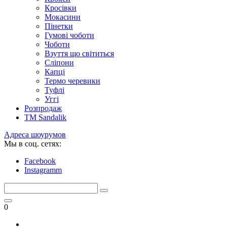
Кросівки
Мокасини
Пінетки
Гумові чоботи
Чоботи
Взуття що світиться
Сліпони
Капці
Термо черевики
Туфлі
Уггі
Розпродаж
TM Sandalik
Адреса шоурумов
Мы в соц. сетях:
Facebook
Instagramm
0