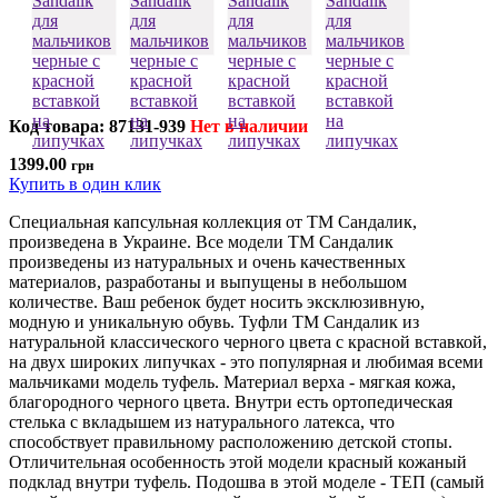
Код товара: 87131-939
Нет в наличии
1399.00
грн
Купить в один клик
Специальная капсульная коллекция от ТМ Сандалик,
произведена в Украине. Все модели ТМ Сандалик
произведены из натуральных и очень качественных
материалов, разработаны и выпущены в небольшом
количестве. Ваш ребенок будет носить эксклюзивную,
модную и уникальную обувь. Туфли ТМ Сандалик из
натуральной классического черного цвета с красной вставкой,
на двух широких липучках - это популярная и любимая всеми
мальчиками модель туфель. Материал верха - мягкая кожа,
благородного черного цвета. Внутри есть ортопедическая
стелька с вкладышем из натурального латекса, что
способствует правильному расположению детской стопы.
Отличительная особенность этой модели красный кожаный
подклад внутри туфель. Подошва в этой моделе - ТЕП (самый