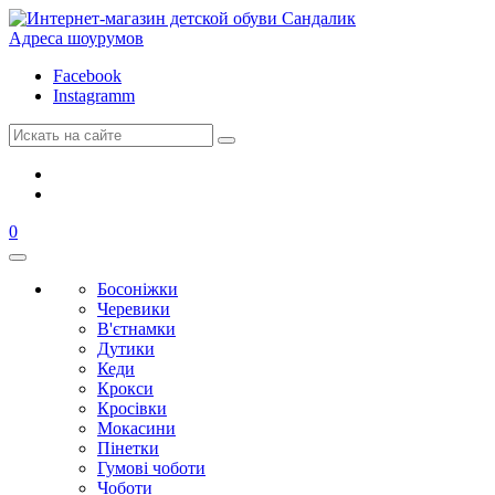
Адреса шоурумов
Facebook
Instagramm
0
Босоніжки
Черевики
В'єтнамки
Дутики
Кеди
Крокси
Кросівки
Мокасини
Пінетки
Гумові чоботи
Чоботи