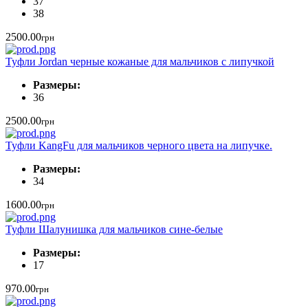
37
38
2500.00
грн
Туфли Jordan черные кожаные для мальчиков с липучкой
Размеры:
36
2500.00
грн
Туфли KangFu для мальчиков черного цвета на липучке.
Размеры:
34
1600.00
грн
Туфли Шалунишка для мальчиков сине-белые
Размеры:
17
970.00
грн