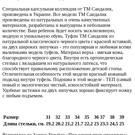
Специальная капсульная коллекция от ТМ Сандалик,
произведена в Украине. Все модели ТМ Сандалик
произведены из натуральных и очень качественных
материалов, разработаны и выпущены в небольшом
количестве. Ваш ребенок будет носить эксклюзивную,
модную и уникальную обувь. Туфли ТМ Сандалик из
натуральной классического черного цвета с красной вставкой,
на двух широких липучках - это популярная и любимая всеми
мальчиками модель туфель. Материал верха - мягкая кожа,
благородного черного цвета. Внутри есть ортопедическая
стелька с вкладышем из натурального латекса, что
способствует правильному расположению детской стопы.
Отличительная особенность этой модели красный кожаный
подклад внутри туфель. Подошва в этой моделе - ТЕП (самый
новый и экологически чистый, износостойкий материал).
Удобные застежки на двух липучках хорошо фиксирует ножку
с любым подъемом.
Размер
31
32
33
34
35
36
37
38
39
Длина стельки, см.
19.2
20.2
21,2
21.7
22,2
23
23.5
24,5
25
Відповідно до Закону України «Про захист прав споживача»