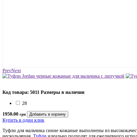
Prev
Next
Код товара: 5011
Размеры в наличии
28
1950.00
грн
Купить в один клик
Туфли для мальчика синие кожаные выполнены из высококачест
нескользящая.
Туфли
идеально подходят для ежедневного испол