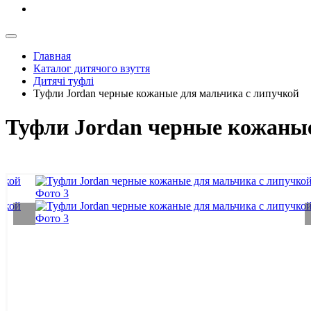
Главная
Каталог дитячого взуття
Дитячі туфлі
Туфли Jordan черные кожаные для мальчика с липучкой
Туфли Jordan черные кожаные