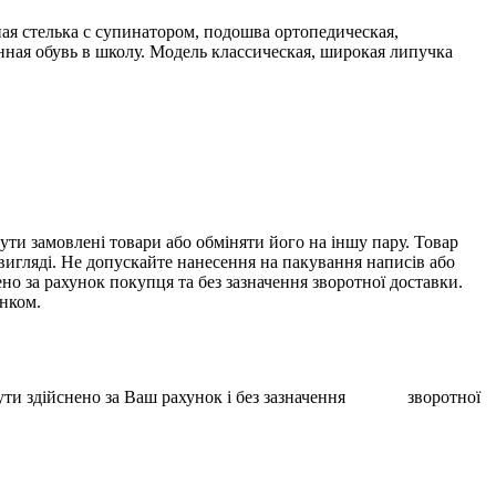
я стелька с супинатором, подошва ортопедическая,
нная обувь в школу. Модель классическая, широкая липучка
ти замовлені товари або обміняти його на іншу пару. Товар
 вигляді. Не допускайте нанесення на пакування написів або
о за рахунок покупця та без зазначення зворотної доставки.
унком.
ає бути здійснено за Ваш рахунок і без зазначення зворотної