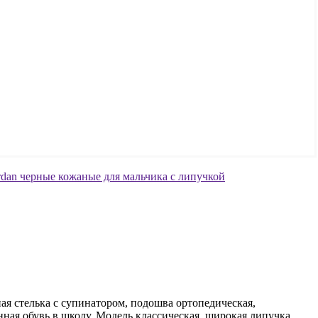
я стелька с супинатором, подошва ортопедическая,
нная обувь в школу. Модель классическая, широкая липучка