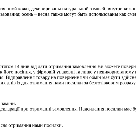
венной кожи, декорированы натуральной замшей, внутри кожана
ьзования; осень – весна также могут быть использованы как сме
тягом 14 днів від дати отримання замовлення Ви можете поверну
нак його носіння, у фірмовій упаковці та лише у невикористаному
. Відправлення товару на повернення чи обмін має бути здійснен
их днів із дня отримання нами посилки за безготівковим розрах
 заміни.
 у декларації при отриманні замовлення. Надсилання посилки м
сля отримання нами посилки.