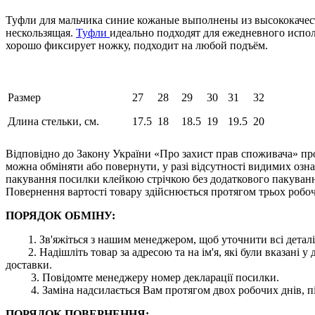
Туфли для мальчика синие кожаные выполнены из высококачест
нескользящая.
Туфли
идеально подходят для ежедневного испол
хорошо фиксирует ножку, подходит на любой подъём.
Размер
27
28
29
30
31
32
Длина стельки, см.
17.5
18
18.5
19
19.5
20
Відповідно до Закону України «Про захист прав споживача» про
можна обміняти або повернути, у разі відсутності видимих ​​оз
пакування посилки клейкою стрічкою без додаткового пакування
Повернення вартості товару здійснюється протягом трьох робоч
ПОРЯДОК ОБМІНУ:
1. Зв'яжіться з нашим менеджером, щоб уточнити всі деталі
2. Надішліть товар за адресою та на ім'я, які були вказані
доставки.
3. Повідомте менеджеру номер декларації посилки.
4. Заміна надсилається Вам протягом двох робочих днів, пі
ПОРЯДОК ПОВЕРНЕННЯ: