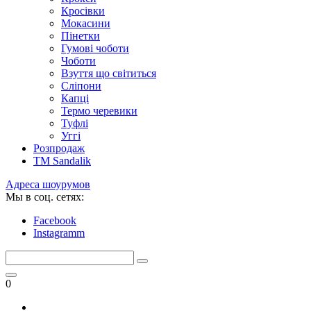
Кросівки
Мокасини
Пінетки
Гумові чоботи
Чоботи
Взуття що світиться
Сліпони
Капці
Термо черевики
Туфлі
Уггі
Розпродаж
TM Sandalik
Адреса шоурумов
Мы в соц. сетях:
Facebook
Instagramm
0