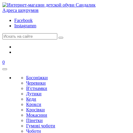
Адреса шоурумов
Facebook
Instagramm
0
Босоніжки
Черевики
В'єтнамки
Дутики
Кеди
Крокси
Кросівки
Мокасини
Пінетки
Гумові чоботи
Чоботи