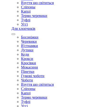
Взуття що світиться
Сліпоны
Капці
Термо черевики
Туфлі
Уггі
Для хлопчиків
Босоніжки
Черевики
В'єтнамки
Дутики
Кеди
Крокси
Кросівки
Мокасини
Пінетки
Гумові чоботи
Чоботи
Взуття що світиться
Сліпоны
Капці
Термо черевики
Туфлі
Уггі