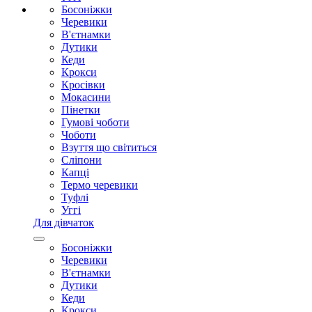
Босоніжки
Черевики
В'єтнамки
Дутики
Кеди
Крокси
Кросівки
Мокасини
Пінетки
Гумові чоботи
Чоботи
Взуття що світиться
Сліпони
Капці
Термо черевики
Туфлі
Уггі
Для дівчаток
Босоніжки
Черевики
В'єтнамки
Дутики
Кеди
Крокси