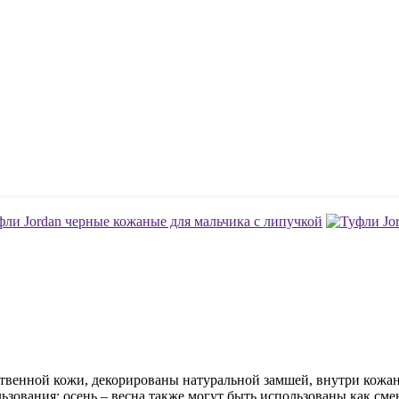
венной кожи, декорированы натуральной замшей, внутри кожана
ьзования; осень – весна также могут быть использованы как сме