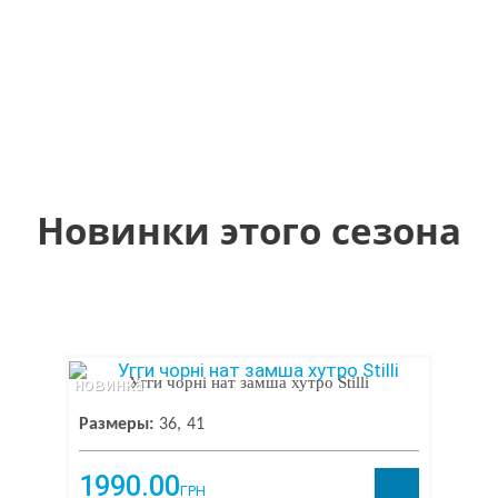
Новинки этого сезона
новинка
Угги чорні нат замша хутро Stilli
Размеры:
36
41
1990.00
ГРН