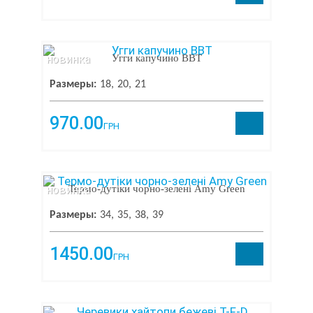
новинка
Угги капучино ВВТ
Размеры:
18
20
21
970.00
ГРН
новинка
Термо-дутіки чорно-зелені Amy Green
Размеры:
34
35
38
39
1450.00
ГРН