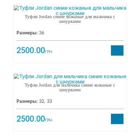
Последняя пара
6
Туфли Jordan синие кожаные для мальчика с
шнурками
ПРОИЗВОДИТЕЛЬ
Размеры:
36
Jordan
×
2500.00
Sandalik
109
ГРН
No Name
87
Sandalik Baby
79
Clibee
69
Weestep
58
Waldi
48
Туфли Jordan для мальчика синие кожаные с
шнурками
Tom M
48
Jong golf
41
Размеры:
32
33
BBT
34
ЦЕНА
Minissa
31
2500.00
Сказка
26
ГРН
От
До
Apawwa
22
Kimbo
21
Jose Amorales
20