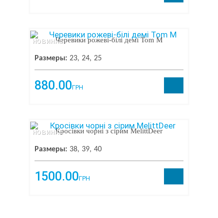
новинка
Черевики рожеві-білі демі Tom M
Размеры:
23
24
25
880.00
ГРН
новинка
Кросівки чорні з сірим MelittDeer
Размеры:
38
39
40
1500.00
ГРН