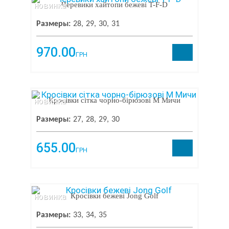
новинка
Черевики хайтопи бежеві T-F-D
Размеры:
28
29
30
31
970.00
ГРН
новинка
Кросівки сітка чорно-бірюзові М Мичи
Размеры:
27
28
29
30
655.00
ГРН
новинка
Кросівки бежеві Jong Golf
Размеры:
33
34
35