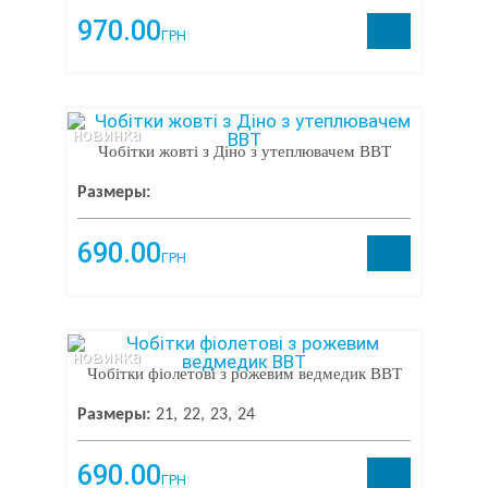
970.00
ГРН
новинка
Чобітки жовті з Діно з утеплювачем BBT
Размеры:
690.00
ГРН
новинка
Чобітки фіолетові з рожевим ведмедик BBT
Размеры:
21
22
23
24
690.00
ГРН