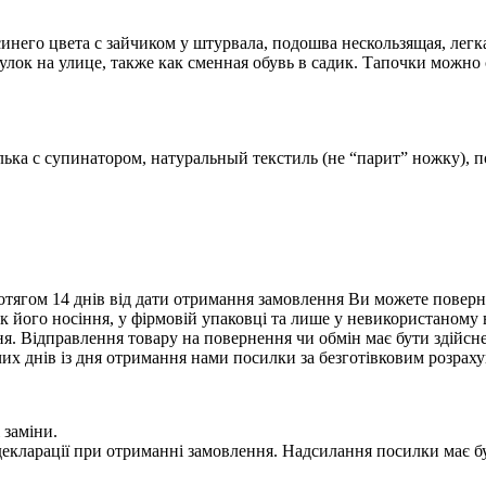
инего цвета с зайчиком у штурвала, подошва нескользящая, легк
гулок на улице, также как сменная обувь в садик. Тапочки можн
лька с супинатором, натуральный текстиль (не “парит” ножку),
тягом 14 днів від дати отримання замовлення Ви можете поверну
нак його носіння, у фірмовій упаковці та лише у невикористаному
. Відправлення товару на повернення чи обмін має бути здійснен
их днів із дня отримання нами посилки за безготівковим розрах
 заміни.
 у декларації при отриманні замовлення. Надсилання посилки м