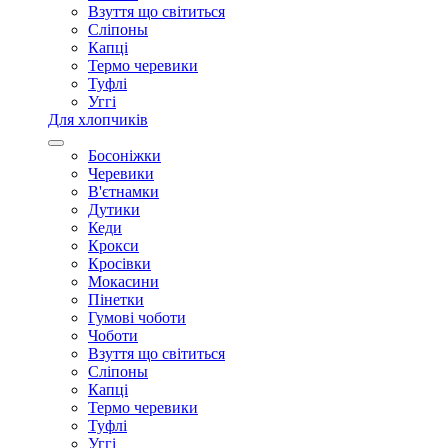
Взуття що світиться
Сліпоны
Капці
Термо черевики
Туфлі
Уггі
Для хлопчиків
Босоніжки
Черевики
В'єтнамки
Дутики
Кеди
Крокси
Кросівки
Мокасини
Пінетки
Гумові чоботи
Чоботи
Взуття що світиться
Сліпоны
Капці
Термо черевики
Туфлі
Уггі