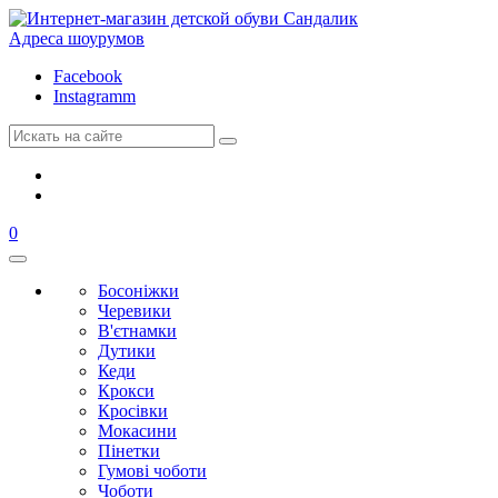
Адреса шоурумов
Facebook
Instagramm
0
Босоніжки
Черевики
В'єтнамки
Дутики
Кеди
Крокси
Кросівки
Мокасини
Пінетки
Гумові чоботи
Чоботи