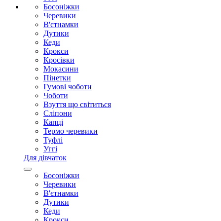
Босоніжки
Черевики
В'єтнамки
Дутики
Кеди
Крокси
Кросівки
Мокасини
Пінетки
Гумові чоботи
Чоботи
Взуття що світиться
Сліпони
Капці
Термо черевики
Туфлі
Уггі
Для дівчаток
Босоніжки
Черевики
В'єтнамки
Дутики
Кеди
Крокси