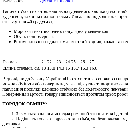
Категория
Детские тапочки
Тапочки Waldi изготовлены из натурального хлопка (текстиль)с
худенькой, так и на полной ножке. Идеально подходит для про
стельку, при 40 градусах);
Морская тематика очень популярна у мальчиков;
Обувь полномерная;
Рекомендовано педиатрами: жесткий задник, кожаная сте
Размер
21
22
23
24
25
26
27
Длина стельки, см.
13
13.8
14.3
15
15.7
16.3
16.8
Відповідно до Закону України «Про захист прав споживача» про
можна обміняти або повернути, у разі відсутності видимих ​​оз
пакування посилки клейкою стрічкою без додаткового пакування
Повернення вартості товару здійснюється протягом трьох робоч
ПОРЯДОК ОБМІНУ:
1. Зв'яжіться з нашим менеджером, щоб уточнити всі деталі
2. Надішліть товар за адресою та на ім'я, які були вказані
доставки.