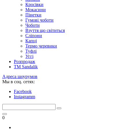
Кросівки
Мокасини
Пінетки
Гумові чоботи
Чоботи
Взуття що світиться
Сліпони
Капці
Термо черевики
Туфлі
Уггі
Розпродаж
TM Sandalik
Адреса шоурумов
Мы в соц. сетях:
Facebook
Instagramm
0