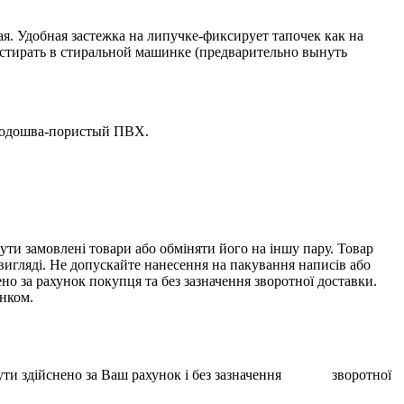
ая. Удобная застежка на липучке-фиксирует тапочек как на
о стирать в стиральной машинке (предварительно вынуть
 подошва-пористый ПВХ.
ти замовлені товари або обміняти його на іншу пару. Товар
 вигляді. Не допускайте нанесення на пакування написів або
о за рахунок покупця та без зазначення зворотної доставки.
унком.
ає бути здійснено за Ваш рахунок і без зазначення зворотної