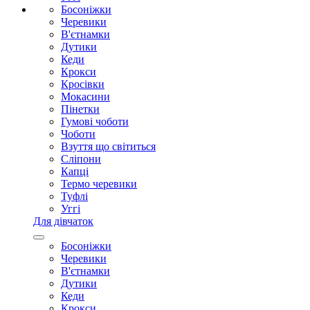
Босоніжки
Черевики
В'єтнамки
Дутики
Кеди
Крокси
Кросівки
Мокасини
Пінетки
Гумові чоботи
Чоботи
Взуття що світиться
Сліпони
Капці
Термо черевики
Туфлі
Уггі
Для дівчаток
Босоніжки
Черевики
В'єтнамки
Дутики
Кеди
Крокси