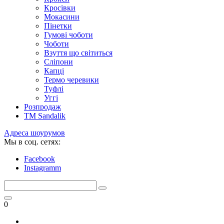
Кросівки
Мокасини
Пінетки
Гумові чоботи
Чоботи
Взуття що світиться
Сліпони
Капці
Термо черевики
Туфлі
Уггі
Розпродаж
TM Sandalik
Адреса шоурумов
Мы в соц. сетях:
Facebook
Instagramm
0