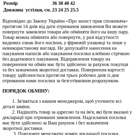
Розмір
36
38
40
42
Довжина устілки, см.
23
24
25
25.5
Відповідно до Закону України «Про захист прав споживача»
протягом 14 днів від дати отримання замовлення Ви можете
повернути замовлені товари або обміняти його на іншу пару.
Товар можна обміняти або повернути, у разі відсутності
видимих ​​ознак його носіння, у фірмовій упаковці та лише у
невикористаному вигляді. Не допускайте нанесення на
пакування написів або пакування посилки клейкою стрічкою
без додаткового пакування. Відправлення товару на
повернення чи обмін має бути здійснено за рахунок покупця
та без зазначення зворотної доставки. Повернення вартості
товару здійснюється протягом трьох робочих днів із дня
отримання нами посилки за безготівковим розрахунком.
ПОРЯДОК ОБМІНУ:
1. Зв'яжіться з нашим менеджером, щоб уточнити всі
деталі заміни.
2. Надішліть товар за адресою та на ім'я, які були вказані у
декларації при отриманні замовлення. Надсилання посилки
має бути здійснено за Ваш рахунок і без зазначення
зворотної доставки.
3. Повідомте менеджеру номер декларації посилки.