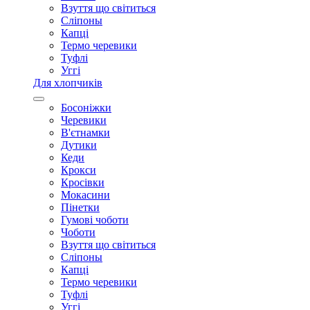
Взуття що світиться
Сліпоны
Капці
Термо черевики
Туфлі
Уггі
Для хлопчиків
Босоніжки
Черевики
В'єтнамки
Дутики
Кеди
Крокси
Кросівки
Мокасини
Пінетки
Гумові чоботи
Чоботи
Взуття що світиться
Сліпоны
Капці
Термо черевики
Туфлі
Уггі