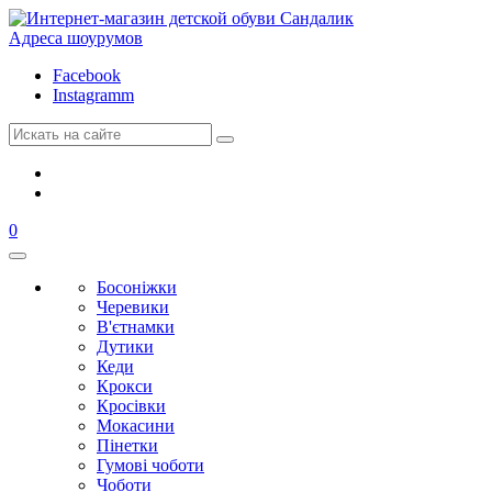
Адреса шоурумов
Facebook
Instagramm
0
Босоніжки
Черевики
В'єтнамки
Дутики
Кеди
Крокси
Кросівки
Мокасини
Пінетки
Гумові чоботи
Чоботи