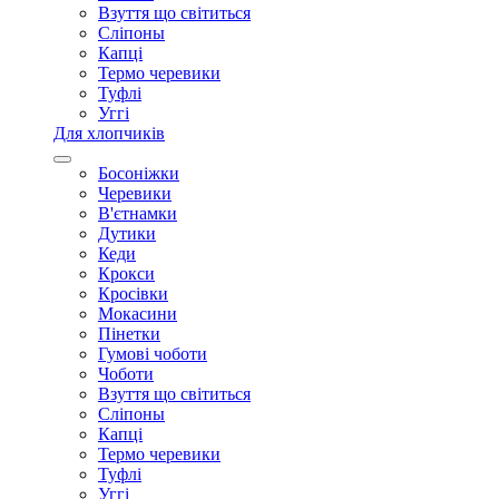
Взуття що світиться
Сліпоны
Капці
Термо черевики
Туфлі
Уггі
Для хлопчиків
Босоніжки
Черевики
В'єтнамки
Дутики
Кеди
Крокси
Кросівки
Мокасини
Пінетки
Гумові чоботи
Чоботи
Взуття що світиться
Сліпоны
Капці
Термо черевики
Туфлі
Уггі