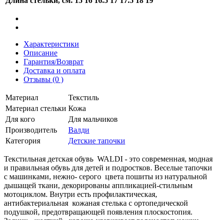
Длина стельки, см.
15
16
16.5
17
17.5
18
19
Характеристики
Описание
Гарантия/Возврат
Доставка и оплата
Отзывы (0 )
Материал
Текстиль
Материал стельки
Кожа
Для кого
Для мальчиков
Производитель
Валди
Категория
Детские тапочки
Текстильная детская обувь WALDI - это современная, модная
и правильная обувь для детей и подростков. Веселые тапочки
с машинками, нежно- серого цвета пошиты из натуральной
дышащей ткани, декорированы аппликацией-стильным
мотоциклом. Внутри есть профилактическая,
антибактериальная кожаная стелька с ортопедической
подушкой, предотвращающей появления плоскостопия.