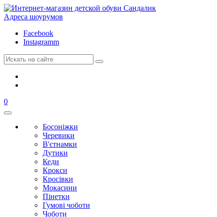
Адреса шоурумов
Facebook
Instagramm
0
Босоніжки
Черевики
В'єтнамки
Дутики
Кеди
Крокси
Кросівки
Мокасини
Пінетки
Гумові чоботи
Чоботи