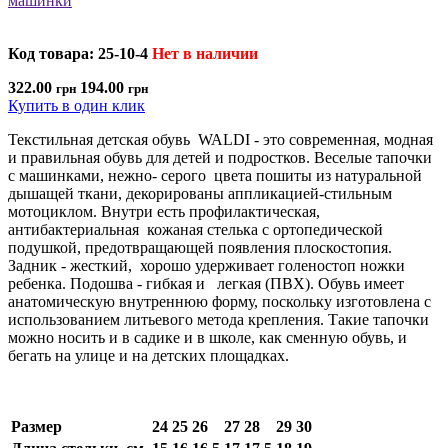
Код товара: 25-10-4
Нет в наличии
322.00
194.00
грн
грн
Купить в один клик
Текстильная детская обувь WALDI - это современная, модная
и правильная обувь для детей и подростков. Веселые тапочки
с машинками, нежно- серого цвета пошиты из натуральной
дышащей ткани, декорированы аппликацией-стильным
мотоциклом. Внутри есть профилактическая,
антибактериальная кожаная стелька с ортопедической
подушкой, предотвращающей появления плоскостопия.
Задник - жесткий, хорошо удерживает голеностоп ножки
ребенка. Подошва - гибкая и легкая (ПВХ). Обувь имеет
анатомическую внутреннюю форму, поскольку изготовлена с
использованием литьевого метода крепления. Такие тапочки
можно носить и в садике и в школе, как сменную обувь, и
бегать на улице и на детских площадках.
Размер
24
25
26
27
28
29
30