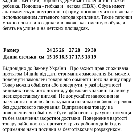
Задник - жесткий, хорошо удерживает голеностоп ножки
ребенка. Подошва - гибкая и легкая (ПВХ). Обувь имеет
анатомическую внутреннюю форму, поскольку изготовлена с
использованием литьевого метода крепления. Такие тапочки
можно носить и в садике и в школе, как сменную обувь, и
бегать на улице и на детских площадках.
Размер
24
25
26
27
28
29
30
Длина стельки, см.
15
16
16.5
17
17.5
18
19
Відповідно до Закону України «Про захист прав споживача»
протягом 14 днів від дати отримання замовлення Ви можете
повернути замовлені товари або обміняти його на іншу пару.
Товар можна обміняти або повернути, у разі відсутності
видимих ​​ознак його носіння, у фірмовій упаковці та лише у
невикористаному вигляді. Не допускайте нанесення на
пакування написів або пакування посилки клейкою стрічкою
без додаткового пакування. Відправлення товару на
повернення чи обмін має бути здійснено за рахунок покупця
та без зазначення зворотної доставки. Повернення вартості
товару здійснюється протягом трьох робочих днів із дня
отримання нами посилки за безготівковим розрахунком.