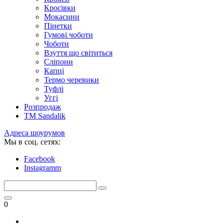
Кросівки
Мокасини
Пінетки
Гумові чоботи
Чоботи
Взуття що світиться
Сліпони
Капці
Термо черевики
Туфлі
Уггі
Розпродаж
TM Sandalik
Адреса шоурумов
Мы в соц. сетях:
Facebook
Instagramm
0