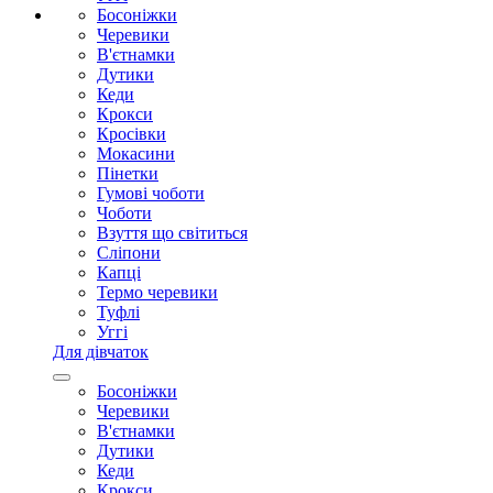
Босоніжки
Черевики
В'єтнамки
Дутики
Кеди
Крокси
Кросівки
Мокасини
Пінетки
Гумові чоботи
Чоботи
Взуття що світиться
Сліпони
Капці
Термо черевики
Туфлі
Уггі
Для дівчаток
Босоніжки
Черевики
В'єтнамки
Дутики
Кеди
Крокси