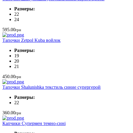
Размеры:
22
24
595.00
грн
Тапочки Zetpol Kuba войлок
Размеры:
19
20
21
450.00
грн
Тапочки Shalunishka текстиль синие супергерой
Размеры:
22
360.00
грн
Капчики Cупермен темно-сині