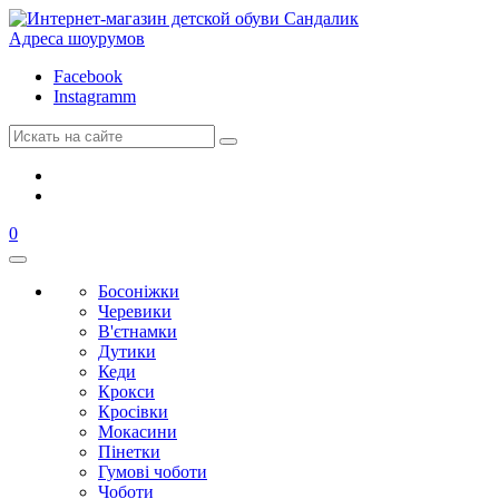
Адреса шоурумов
Facebook
Instagramm
0
Босоніжки
Черевики
В'єтнамки
Дутики
Кеди
Крокси
Кросівки
Мокасини
Пінетки
Гумові чоботи
Чоботи