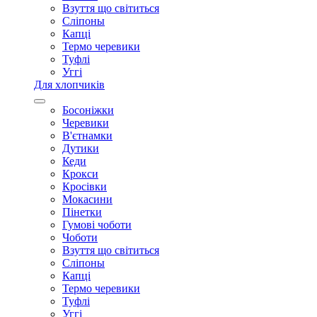
Взуття що світиться
Сліпоны
Капці
Термо черевики
Туфлі
Уггі
Для хлопчиків
Босоніжки
Черевики
В'єтнамки
Дутики
Кеди
Крокси
Кросівки
Мокасини
Пінетки
Гумові чоботи
Чоботи
Взуття що світиться
Сліпоны
Капці
Термо черевики
Туфлі
Уггі