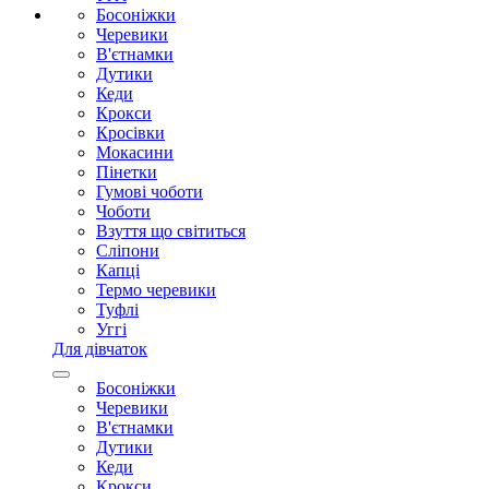
Босоніжки
Черевики
В'єтнамки
Дутики
Кеди
Крокси
Кросівки
Мокасини
Пінетки
Гумові чоботи
Чоботи
Взуття що світиться
Сліпони
Капці
Термо черевики
Туфлі
Уггі
Для дівчаток
Босоніжки
Черевики
В'єтнамки
Дутики
Кеди
Крокси