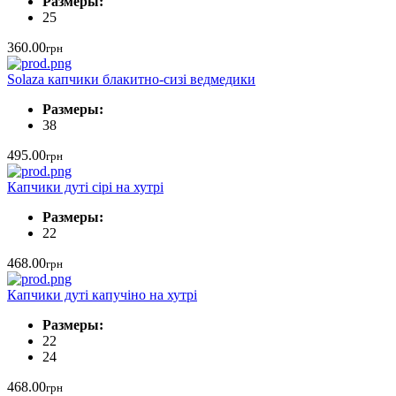
Размеры:
25
360.00
грн
Solaza капчики блакитно-сизі ведмедики
Размеры:
38
495.00
грн
Капчики дуті сірі на хутрі
Размеры:
22
468.00
грн
Капчики дуті капучіно на хутрі
Размеры:
22
24
468.00
грн