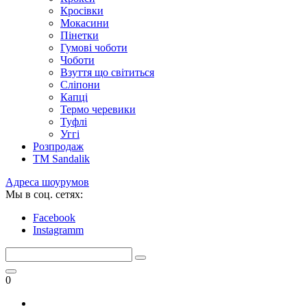
Кросівки
Мокасини
Пінетки
Гумові чоботи
Чоботи
Взуття що світиться
Сліпони
Капці
Термо черевики
Туфлі
Уггі
Розпродаж
TM Sandalik
Адреса шоурумов
Мы в соц. сетях:
Facebook
Instagramm
0