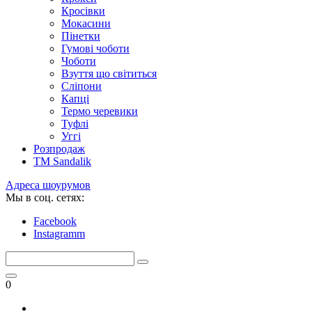
Кросівки
Мокасини
Пінетки
Гумові чоботи
Чоботи
Взуття що світиться
Сліпони
Капці
Термо черевики
Туфлі
Уггі
Розпродаж
TM Sandalik
Адреса шоурумов
Мы в соц. сетях:
Facebook
Instagramm
0