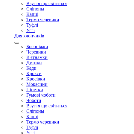
Взуття що світиться
Сліпоны
Капці
Термо черевики
Туфлі
Уггі
Для хлопчиків
Босоніжки
Черевики
В'єтнамки
Дутики
Кеди
Крокси
Кросівки
Мокасини
Пінетки
Гумові чоботи
Чоботи
Взуття що світиться
Сліпоны
Капці
Термо черевики
Туфлі
Уггі