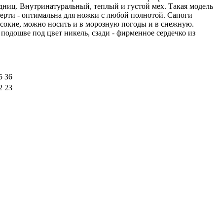
ниц. Внутринатуральный, теплый и густой мех. Такая модель
верти - оптимальна для ножки с любой полнотой. Сапоги
сокие, можно носить и в морозную погоды и в снежную.
подошве под цвет никель, сзади - фирменное сердечко из
5
36
2
23