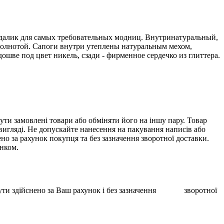
ндалик для самых требовательных модниц. Внутринатуральный,
 полнотой. Сапоги внутри утеплены натуральным мехом,
шве под цвет никель, сзади - фирменное сердечко из глиттера.
ти замовлені товари або обміняти його на іншу пару. Товар
 вигляді. Не допускайте нанесення на пакування написів або
о за рахунок покупця та без зазначення зворотної доставки.
унком.
ає бути здійснено за Ваш рахунок і без зазначення зворотної