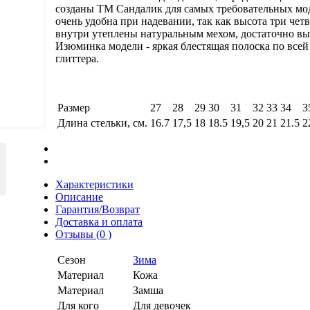
созданы ТМ Сандалик для самых требовательных мод
очень удобна при надевании, так как высота три чет
внутри утеплены натуральным мехом, достаточно вы
Изюминка модели - яркая блестящая полоска по всей 
глиттера.
Размер
27
28
29
30
31
32
33
34
3
Длина стельки, см.
16.7
17,5
18
18.5
19,5
20
21
21.5
2
Характеристики
Описание
Гарантия/Возврат
Доставка и оплата
Отзывы (0 )
Сезон
Зима
Материал
Кожа
Материал
Замша
Для кого
Для девочек