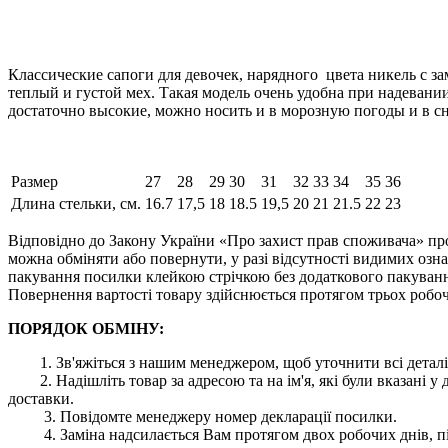
Классические сапоги для девочек, нарядного цвета никель с
теплый и густой мех. Такая модель очень удобна при надевани
достаточно высокие, можно носить и в морозную погоды и в сн
Размер
27
28
29
30
31
32
33
34
35
36
Длина стельки, см.
16.7
17,5
18
18.5
19,5
20
21
21.5
22
23
Відповідно до Закону України «Про захист прав споживача» про
можна обміняти або повернути, у разі відсутності видимих ​​оз
пакування посилки клейкою стрічкою без додаткового пакування
Повернення вартості товару здійснюється протягом трьох робоч
ПОРЯДОК ОБМІНУ:
1. Зв'яжіться з нашим менеджером, щоб уточнити всі деталі
2. Надішліть товар за адресою та на ім'я, які були вказані
доставки.
3. Повідомте менеджеру номер декларації посилки.
4. Заміна надсилається Вам протягом двох робочих днів, пі