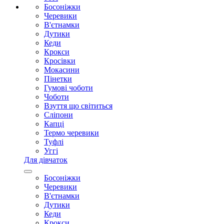
Босоніжки
Черевики
В'єтнамки
Дутики
Кеди
Крокси
Кросівки
Мокасини
Пінетки
Гумові чоботи
Чоботи
Взуття що світиться
Сліпони
Капці
Термо черевики
Туфлі
Уггі
Для дівчаток
Босоніжки
Черевики
В'єтнамки
Дутики
Кеди
Крокси