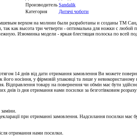
Производитель
Sandalik
Категория
Дитячі чоботи
 замшевым верхом на молнии были разработаны и созданы ТМ Са
и, так как высота три четверти - оптимальна для ножки с любой
ежную. Изюминка модели - яркая блестящая полоска по всей подо
тягом 14 днів від дати отримання замовлення Ви можете поверну
нак його носіння, у фірмовій упаковці та лише у невикористаному
. Відправлення товару на повернення чи обмін має бути здійснен
их днів із дня отримання нами посилки за безготівковим розрах
 заміни.
 у декларації при отриманні замовлення. Надсилання посилки м
сля отримання нами посилки.