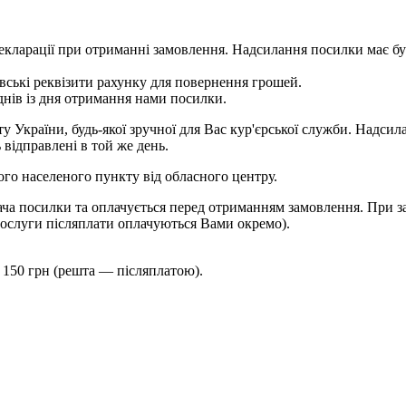
 у декларації при отриманні замовлення. Надсилання посилки м
ькі реквізити рахунку для повернення грошей.
ів із дня отримання нами посилки.
України, будь-якої зручної для Вас кур'єрської служби. Надсила
 відправлені в той же день.
шого населеного пункту від обласного центру.
ча посилки та оплачується перед отриманням замовлення. При за
ослуги післяплати оплачуються Вами окремо).
 150 грн (решта — післяплатою).