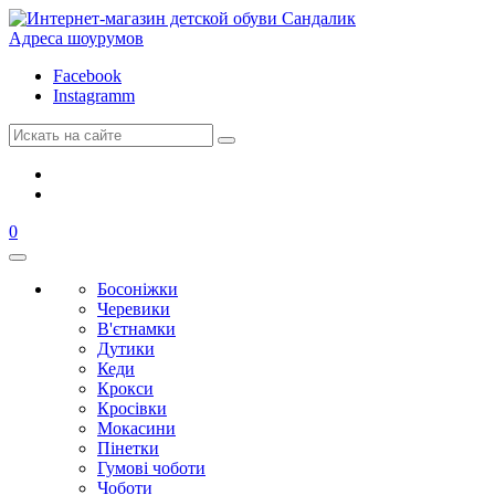
Адреса шоурумов
Facebook
Instagramm
0
Босоніжки
Черевики
В'єтнамки
Дутики
Кеди
Крокси
Кросівки
Мокасини
Пінетки
Гумові чоботи
Чоботи