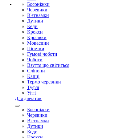
Босоніжки
Черевики
В'єтнамки
Дутики
Кеди
Крокси
Кросівки
Мокасини
Пінетки
Гумові чоботи
Чоботи
Взуття що світиться
Сліпони
Капці
Термо черевики
Туфлі
Уггі
Для дівчаток
Босоніжки
Черевики
В'єтнамки
Дутики
Кеди
Крокси