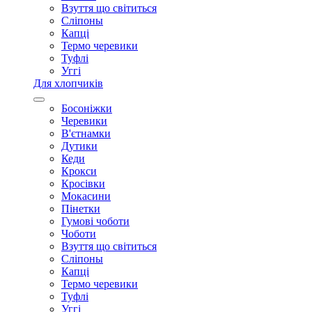
Взуття що світиться
Сліпоны
Капці
Термо черевики
Туфлі
Уггі
Для хлопчиків
Босоніжки
Черевики
В'єтнамки
Дутики
Кеди
Крокси
Кросівки
Мокасини
Пінетки
Гумові чоботи
Чоботи
Взуття що світиться
Сліпоны
Капці
Термо черевики
Туфлі
Уггі