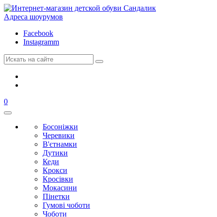
Адреса шоурумов
Facebook
Instagramm
0
Босоніжки
Черевики
В'єтнамки
Дутики
Кеди
Крокси
Кросівки
Мокасини
Пінетки
Гумові чоботи
Чоботи