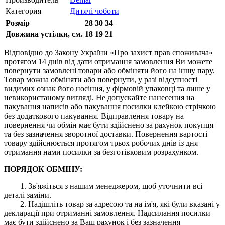
Категория
Дитячі чоботи
Розмір
28
30
34
Довжина устілки, см.
18
19
21
Відповідно до Закону України «Про захист прав споживача»
протягом 14 днів від дати отримання замовлення Ви можете
повернути замовлені товари або обміняти його на іншу пару.
Товар можна обміняти або повернути, у разі відсутності
видимих ​​ознак його носіння, у фірмовій упаковці та лише у
невикористаному вигляді. Не допускайте нанесення на
пакування написів або пакування посилки клейкою стрічкою
без додаткового пакування. Відправлення товару на
повернення чи обмін має бути здійснено за рахунок покупця
та без зазначення зворотної доставки. Повернення вартості
товару здійснюється протягом трьох робочих днів із дня
отримання нами посилки за безготівковим розрахунком.
ПОРЯДОК ОБМІНУ:
1. Зв'яжіться з нашим менеджером, щоб уточнити всі
деталі заміни.
2. Надішліть товар за адресою та на ім'я, які були вказані у
декларації при отриманні замовлення. Надсилання посилки
має бути здійснено за Ваш рахунок і без зазначення