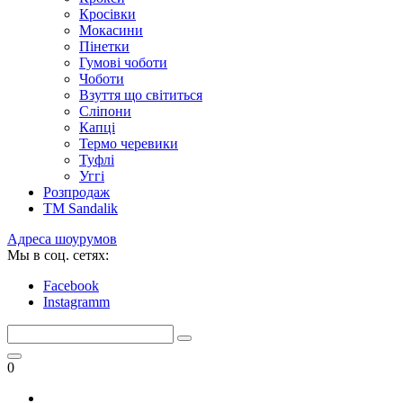
Кросівки
Мокасини
Пінетки
Гумові чоботи
Чоботи
Взуття що світиться
Сліпони
Капці
Термо черевики
Туфлі
Уггі
Розпродаж
TM Sandalik
Адреса шоурумов
Мы в соц. сетях:
Facebook
Instagramm
0