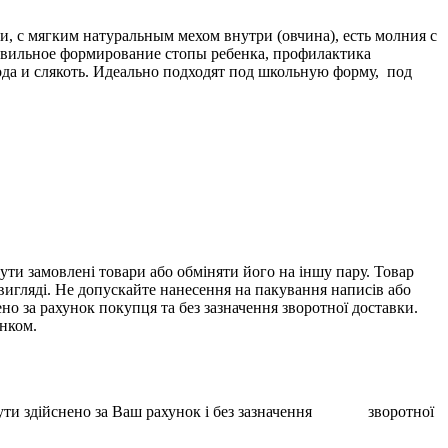
и, с мягким натуральным мехом внутри (овчина), есть молния с
равильное формирование стопы ребенка, профилактика
ода и слякоть. Идеально подходят под школьную форму, под
ти замовлені товари або обміняти його на іншу пару. Товар
 вигляді. Не допускайте нанесення на пакування написів або
о за рахунок покупця та без зазначення зворотної доставки.
унком.
ає бути здійснено за Ваш рахунок і без зазначення зворотної