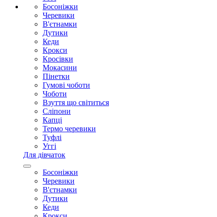
Босоніжки
Черевики
В'єтнамки
Дутики
Кеди
Крокси
Кросівки
Мокасини
Пінетки
Гумові чоботи
Чоботи
Взуття що світиться
Сліпони
Капці
Термо черевики
Туфлі
Уггі
Для дівчаток
Босоніжки
Черевики
В'єтнамки
Дутики
Кеди
Крокси