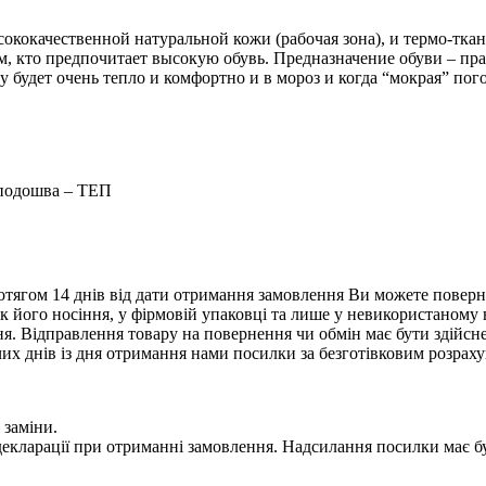
кокачественной натуральной кожи (рабочая зона), и термо-ткан
м, кто предпочитает высокую обувь. Предназначение обуви – п
будет очень тепло и комфортно и в мороз и когда “мокрая” пог
 подошва – ТЕП
тягом 14 днів від дати отримання замовлення Ви можете поверну
нак його носіння, у фірмовій упаковці та лише у невикористаному
. Відправлення товару на повернення чи обмін має бути здійснен
их днів із дня отримання нами посилки за безготівковим розрах
 заміни.
 у декларації при отриманні замовлення. Надсилання посилки м