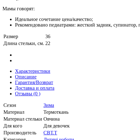
Мамы говорят:
Идеальное сочетание цена/качество;
Рекомендовано педиатрами: жесткий задник, супинатор,
Размер
36
Длина стельки, см.
22
Характеристики
Описание
Гарантия/Возврат
Доставка и оплата
Отзывы (0 )
Сезон
Зима
Материал
Термоткань
Материал стельки
Овчина
Для кого
Для девочек
Производитель
СВТ.Т
Категория
Дитячі чоботи