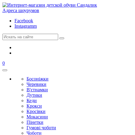
Адреса шоурумов
Facebook
Instagramm
0
Босоніжки
Черевики
В'єтнамки
Дутики
Кеди
Крокси
Кросівки
Мокасини
Пінетки
Гумові чоботи
Чоботи