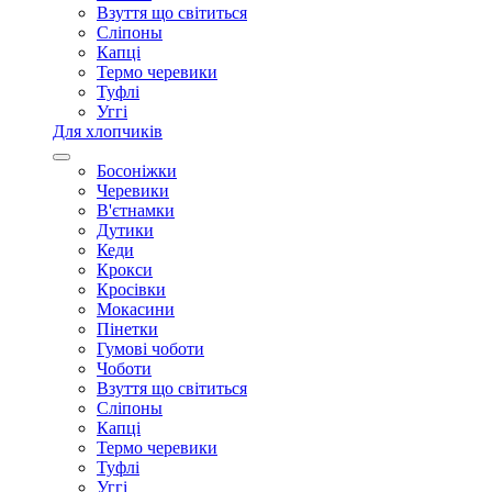
Взуття що світиться
Сліпоны
Капці
Термо черевики
Туфлі
Уггі
Для хлопчиків
Босоніжки
Черевики
В'єтнамки
Дутики
Кеди
Крокси
Кросівки
Мокасини
Пінетки
Гумові чоботи
Чоботи
Взуття що світиться
Сліпоны
Капці
Термо черевики
Туфлі
Уггі