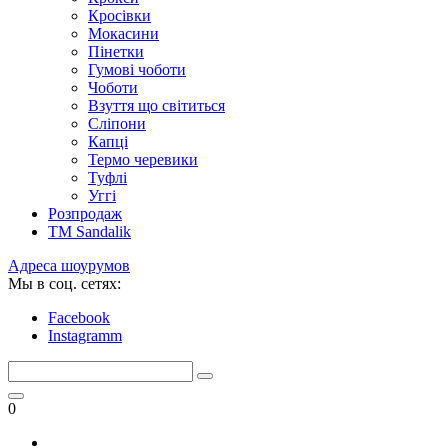
Кросівки
Мокасини
Пінетки
Гумові чоботи
Чоботи
Взуття що світиться
Сліпони
Капці
Термо черевики
Туфлі
Уггі
Розпродаж
TM Sandalik
Адреса шоурумов
Мы в соц. сетях:
Facebook
Instagramm
0