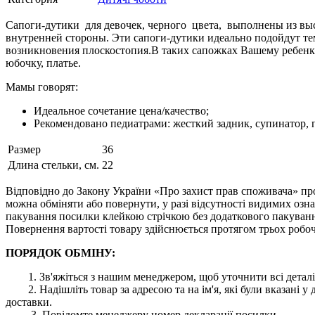
Сапоги-дутики для девочек, черного цвета, выполнены из высо
внутренней стороны. Эти сапоги-дутики идеально подойдут те
возникновения плоскостопия.В таких сапожках Вашему ребенку 
юбочку, платье.
Мамы говорят:
Идеальное сочетание цена/качество;
Рекомендовано педиатрами: жесткий задник, супинатор,
Размер
36
Длина стельки, см.
22
Відповідно до Закону України «Про захист прав споживача» про
можна обміняти або повернути, у разі відсутності видимих ​​оз
пакування посилки клейкою стрічкою без додаткового пакування
Повернення вартості товару здійснюється протягом трьох робоч
ПОРЯДОК ОБМІНУ:
1. Зв'яжіться з нашим менеджером, щоб уточнити всі деталі
2. Надішліть товар за адресою та на ім'я, які були вказані
доставки.
3. Повідомте менеджеру номер декларації посилки.