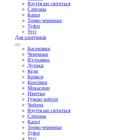
Взуття що світиться
Сліпоны
Капці
Термо черевики
Туфлі
Уггі
Для хлопчиків
Босоніжки
Черевики
В'єтнамки
Дутики
Кеди
Крокси
Кросівки
Мокасини
Пінетки
Гумові чоботи
Чоботи
Взуття що світиться
Сліпоны
Капці
Термо черевики
Туфлі
Уггі