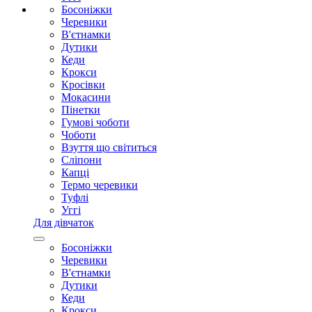
Босоніжки
Черевики
В'єтнамки
Дутики
Кеди
Крокси
Кросівки
Мокасини
Пінетки
Гумові чоботи
Чоботи
Взуття що світиться
Сліпони
Капці
Термо черевики
Туфлі
Уггі
Для дівчаток
Босоніжки
Черевики
В'єтнамки
Дутики
Кеди
Крокси