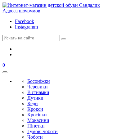
Адреса шоурумов
Facebook
Instagramm
0
Босоніжки
Черевики
В'єтнамки
Дутики
Кеди
Крокси
Кросівки
Мокасини
Пінетки
Гумові чоботи
Чоботи