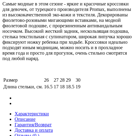
Самые модные в этом сезоне - яркие и красочные кроссовки
для девочек, от турецкого производителя Promax, выполнены
из высококачественной эко-кожи и текстиля. Декорированы
фиолетово-розовыми мигающими вставками, на модной
фиолетовой подошве, с прорезиненным антивандальным
носочком. Высокий жесткий задник, нескользящая подошва,
стелька текстильная с супинатором, широкая липучка хорошо
фиксируют ножку ребенка при ходьбе. Кроссовки идеально
подходят юным модницам, можно носить и в прохладное
время года и просто для прогулок, очень стильно смотрятся
под любой наряд.
Размер
26
27
28
29
30
Длина стельки, см.
16.5
17
18
18.5
19
Характеристики
Описание
Гарантия/Возврат
Доставка и оплата
Отзывы (0 )