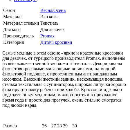
Сезон
Весна/Осень
Материал
Эко кожа
Материал стельки
Текстиль
Для кого
Для девочек
Производитель
Promax
Категория
Дитячі кросівки
Самые модные в этом сезоне - яркие и красочные кроссовки
для девочек, от турецкого производителя Promax, выполнены
из высококачественной эко-кожи и текстиля. Декорированы
фиолетово-розовыми мигающими вставками, на модной
фиолетовой подошве, с прорезиненным антивандальным
носочком. Высокий жесткий задник, нескользящая подошва,
стелька текстильная с супинатором, широкая липучка хорошо
фиксируют ножку ребенка при ходьбе. Кроссовки идеально
подходят юным модницам, можно носить и в прохладное
время года и просто для прогулок, очень стильно смотрятся
под любой наряд.
Размер
26
27
28
29
30