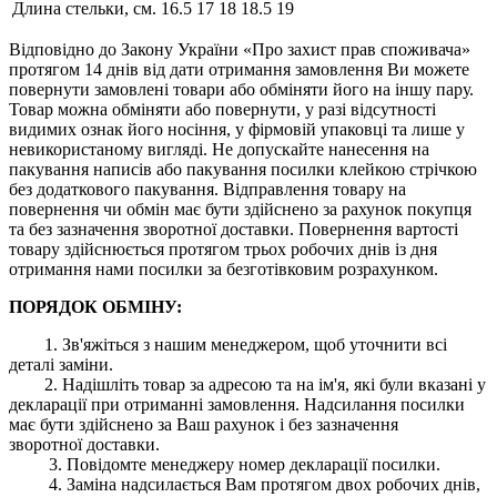
Длина стельки, см.
16.5
17
18
18.5
19
Відповідно до Закону України «Про захист прав споживача»
протягом 14 днів від дати отримання замовлення Ви можете
повернути замовлені товари або обміняти його на іншу пару.
Товар можна обміняти або повернути, у разі відсутності
видимих ​​ознак його носіння, у фірмовій упаковці та лише у
невикористаному вигляді. Не допускайте нанесення на
пакування написів або пакування посилки клейкою стрічкою
без додаткового пакування. Відправлення товару на
повернення чи обмін має бути здійснено за рахунок покупця
та без зазначення зворотної доставки. Повернення вартості
товару здійснюється протягом трьох робочих днів із дня
отримання нами посилки за безготівковим розрахунком.
ПОРЯДОК ОБМІНУ:
1. Зв'яжіться з нашим менеджером, щоб уточнити всі
деталі заміни.
2. Надішліть товар за адресою та на ім'я, які були вказані у
декларації при отриманні замовлення. Надсилання посилки
має бути здійснено за Ваш рахунок і без зазначення
зворотної доставки.
3. Повідомте менеджеру номер декларації посилки.
4. Заміна надсилається Вам протягом двох робочих днів,