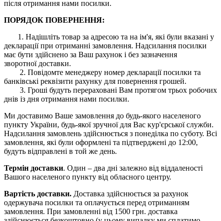
після отримання нами посилки.
ПОРЯДОК ПОВЕРНЕННЯ:
1. Надішліть товар за адресою та на ім'я, які були вказані у
декларації при отриманні замовлення. Надсилання посилки
має бути здійснено за Ваш рахунок і без зазначення
зворотної доставки.
2. Повідомте менеджеру номер декларації посилки та
банківські реквізити рахунку для повернення грошей.
3. Гроші будуть перераховані Вам протягом трьох робочих
днів із дня отримання нами посилки.
Ми доставимо Ваше замовлення до будь-якого населеного
пункту України, будь-якої зручної для Вас кур'єрської служби.
Надсилання замовлень здійснюється з понеділка по суботу. Всі
замовлення, які були оформлені та підтверджені до 12:00,
будуть відправлені в той же день.
Термін доставки
. Один – два дні залежно від віддаленості
Вашого населеного пункту від обласного центру.
Вартість доставки.
Доставка здійснюється за рахунок
одержувача посилки та оплачується перед отриманням
замовлення. При замовленні від 1500 грн. доставка
здійснюється безкоштовно (у цьому випадку ми сплатимо