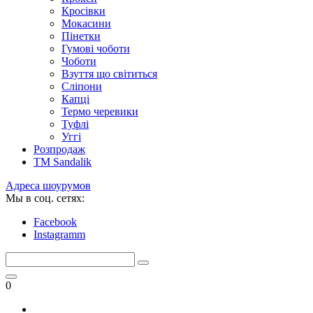
Кросівки
Мокасини
Пінетки
Гумові чоботи
Чоботи
Взуття що світиться
Сліпони
Капці
Термо черевики
Туфлі
Уггі
Розпродаж
TM Sandalik
Адреса шоурумов
Мы в соц. сетях:
Facebook
Instagramm
0