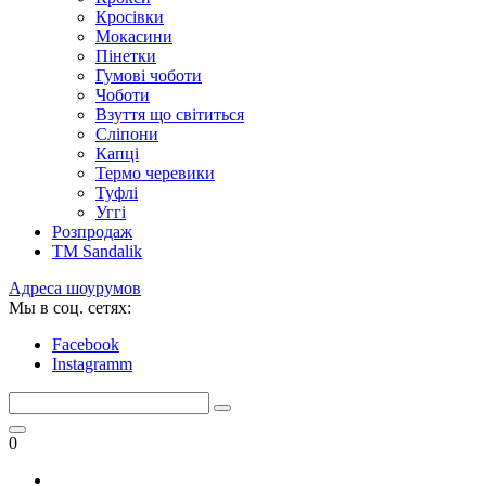
Кросівки
Мокасини
Пінетки
Гумові чоботи
Чоботи
Взуття що світиться
Сліпони
Капці
Термо черевики
Туфлі
Уггі
Розпродаж
TM Sandalik
Адреса шоурумов
Мы в соц. сетях:
Facebook
Instagramm
0