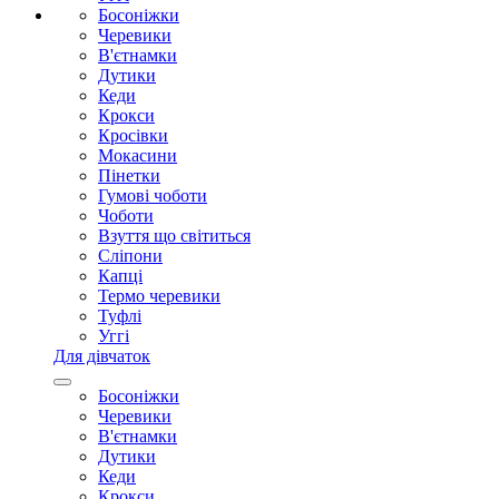
Босоніжки
Черевики
В'єтнамки
Дутики
Кеди
Крокси
Кросівки
Мокасини
Пінетки
Гумові чоботи
Чоботи
Взуття що світиться
Сліпони
Капці
Термо черевики
Туфлі
Уггі
Для дівчаток
Босоніжки
Черевики
В'єтнамки
Дутики
Кеди
Крокси