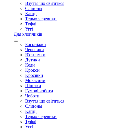
Взуття що світиться
Сліпоны
Капці
Термо черевики
Туфлі
Уггі
Для хлопчиків
Босоніжки
Черевики
В'єтнамки
Дутики
Кеди
Крокси
Кросівки
Мокасини
Пінетки
Гумові чоботи
Чоботи
Взуття що світиться
Сліпоны
Капці
Термо черевики
Туфлі
Уггі