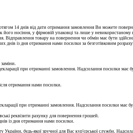
тягом 14 днів від дати отримання замовлення Ви можете поверну
нак його носіння, у фірмовій упаковці та лише у невикористаному
. Відправлення товару на повернення чи обмін має бути здійснен
их днів із дня отримання нами посилки за безготівковим розрах
 заміни.
 у декларації при отриманні замовлення. Надсилання посилки м
сля отримання нами посилки.
 у декларації при отриманні замовлення. Надсилання посилки м
ькі реквізити рахунку для повернення грошей.
ів із дня отримання нами посилки.
України, будь-якої зручної для Вас кур'єрської служби. Надсила