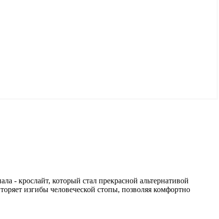
ла - крослайт, который стал прекрасной альтернативой
вторяет изгибы человеческой стопы, позволяя комфортно