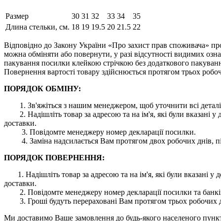
Размер
30
31
32
33
34
35
Длина стельки, см.
18
19
19.5
20
21.5
22
Відповідно до Закону України «Про захист прав споживача» про
можна обміняти або повернути, у разі відсутності видимих ​​оз
пакування посилки клейкою стрічкою без додаткового пакування
Повернення вартості товару здійснюється протягом трьох робоч
ПОРЯДОК ОБМІНУ:
1. Зв'яжіться з нашим менеджером, щоб уточнити всі деталі
2. Надішліть товар за адресою та на ім'я, які були вказані
доставки.
3. Повідомте менеджеру номер декларації посилки.
4. Заміна надсилається Вам протягом двох робочих днів, пі
ПОРЯДОК ПОВЕРНЕННЯ:
1. Надішліть товар за адресою та на ім'я, які були вказані
доставки.
2. Повідомте менеджеру номер декларації посилки та банківс
3. Гроші будуть перераховані Вам протягом трьох робочих дн
Ми доставимо Ваше замовлення до будь-якого населеного пункту 