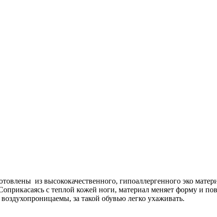
товлены из высококачественного, гипоаллергенного эко материа
Соприкасаясь с теплой кожей ноги, материал меняет форму и по
 воздухопроницаемы, за такой обувью легко ухаживать.