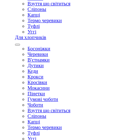
Взуття що світиться
Сліпоны
Капці
Термо черевики
Туфлі
Уггі
Для хлопчиків
Босоніжки
Черевики
В'єтнамки
Дутики
Кеди
Крокси
Кросівки
Мокасини
Пінетки
Гумові чоботи
Чоботи
Взуття що світиться
Сліпоны
Капці
Термо черевики
Туфлі
Уггі