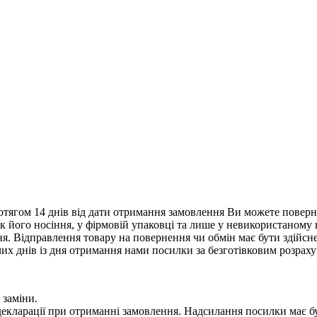
тягом 14 днів від дати отримання замовлення Ви можете поверну
нак його носіння, у фірмовій упаковці та лише у невикористаному
. Відправлення товару на повернення чи обмін має бути здійснен
их днів із дня отримання нами посилки за безготівковим розрах
 заміни.
 у декларації при отриманні замовлення. Надсилання посилки м