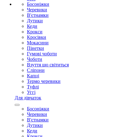
Босоніжки
Черевики
В'єтнамки
Дутики
Кеди
Крокси
Кросівки
Мокасини
Пінетки
Гумові чоботи
Чоботи
Взуття що світиться
Сліпони
Капці
Термо черевики
Туфлі
Уггі
Для дівчаток
Босоніжки
Черевики
В'єтнамки
Дутики
Кеди
Крокси