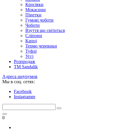
Кросівки
Мокасини
Пінетки
Гумові чоботи
Чоботи
Взуття що світиться
Сліпони
Капці
Термо черевики
Туфлі
Уггі
Розпродаж
TM Sandalik
Адреса шоурумов
Мы в соц. сетях:
Facebook
Instagramm
0