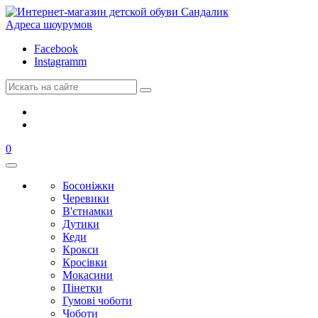
Адреса шоурумов
Facebook
Instagramm
0
Босоніжки
Черевики
В'єтнамки
Дутики
Кеди
Крокси
Кросівки
Мокасини
Пінетки
Гумові чоботи
Чоботи