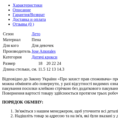
Характеристики
Описание
Гарантия/Возврат
Доставка и оплата
Отзывы (0 )
Сезон
Лето
Материал
Пена
Для кого
Для девочек
Производитель
Jose Amorales
Категория
Дитячі крокси
Размер
18
20
22
24
Длина стельки, см.
11.5
12
13
14.3
Відповідно до Закону України «Про захист прав споживача» про
можна обміняти або повернути, у разі відсутності видимих ​​оз
пакування посилки клейкою стрічкою без додаткового пакування
Повернення вартості товару здійснюється протягом трьох робоч
ПОРЯДОК ОБМІНУ:
1. Зв'яжіться з нашим менеджером, щоб уточнити всі деталі
2. Надішліть товар за адресою та на ім'я, які були вказані