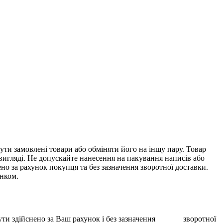
ти замовлені товари або обміняти його на іншу пару. Товар
 вигляді. Не допускайте нанесення на пакування написів або
о за рахунок покупця та без зазначення зворотної доставки.
унком.
ає бути здійснено за Ваш рахунок і без зазначення зворотної