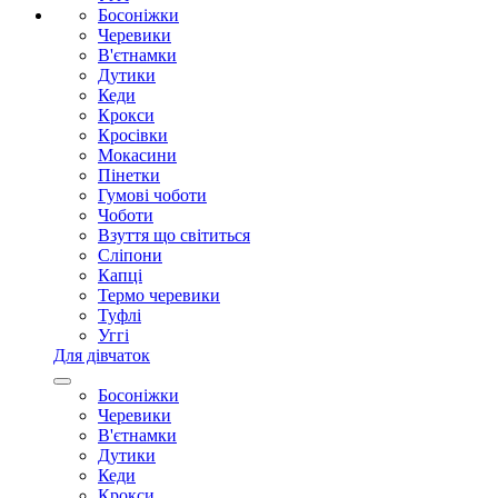
Босоніжки
Черевики
В'єтнамки
Дутики
Кеди
Крокси
Кросівки
Мокасини
Пінетки
Гумові чоботи
Чоботи
Взуття що світиться
Сліпони
Капці
Термо черевики
Туфлі
Уггі
Для дівчаток
Босоніжки
Черевики
В'єтнамки
Дутики
Кеди
Крокси