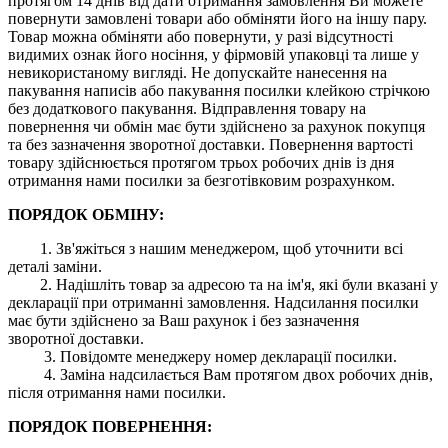
протягом 14 днів від дати отримання замовлення Ви можете
повернути замовлені товари або обміняти його на іншу пару.
Товар можна обміняти або повернути, у разі відсутності
видимих ​​ознак його носіння, у фірмовій упаковці та лише у
невикористаному вигляді. Не допускайте нанесення на
пакування написів або пакування посилки клейкою стрічкою
без додаткового пакування. Відправлення товару на
повернення чи обмін має бути здійснено за рахунок покупця
та без зазначення зворотної доставки. Повернення вартості
товару здійснюється протягом трьох робочих днів із дня
отримання нами посилки за безготівковим розрахунком.
ПОРЯДОК ОБМІНУ:
1. Зв'яжіться з нашим менеджером, щоб уточнити всі
деталі заміни.
2. Надішліть товар за адресою та на ім'я, які були вказані у
декларації при отриманні замовлення. Надсилання посилки
має бути здійснено за Ваш рахунок і без зазначення
зворотної доставки.
3. Повідомте менеджеру номер декларації посилки.
4. Заміна надсилається Вам протягом двох робочих днів,
після отримання нами посилки.
ПОРЯДОК ПОВЕРНЕННЯ: