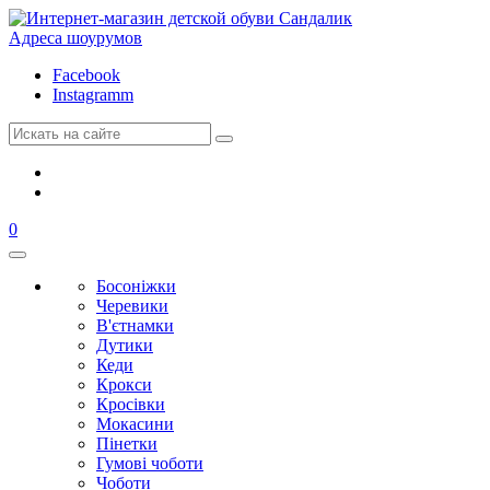
Адреса шоурумов
Facebook
Instagramm
0
Босоніжки
Черевики
В'єтнамки
Дутики
Кеди
Крокси
Кросівки
Мокасини
Пінетки
Гумові чоботи
Чоботи