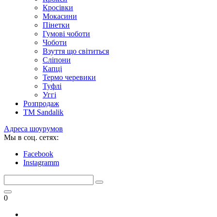
Кросівки
Мокасини
Пінетки
Гумові чоботи
Чоботи
Взуття що світиться
Сліпони
Капці
Термо черевики
Туфлі
Уггі
Розпродаж
TM Sandalik
Адреса шоурумов
Мы в соц. сетях:
Facebook
Instagramm
0