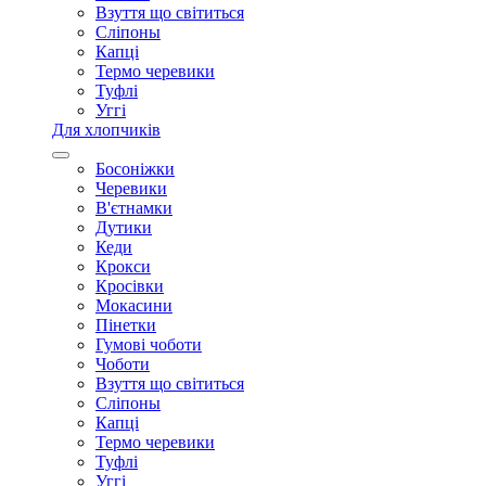
Взуття що світиться
Сліпоны
Капці
Термо черевики
Туфлі
Уггі
Для хлопчиків
Босоніжки
Черевики
В'єтнамки
Дутики
Кеди
Крокси
Кросівки
Мокасини
Пінетки
Гумові чоботи
Чоботи
Взуття що світиться
Сліпоны
Капці
Термо черевики
Туфлі
Уггі