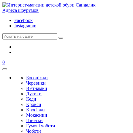
Адреса шоурумов
Facebook
Instagramm
0
Босоніжки
Черевики
В'єтнамки
Дутики
Кеди
Крокси
Кросівки
Мокасини
Пінетки
Гумові чоботи
Чоботи