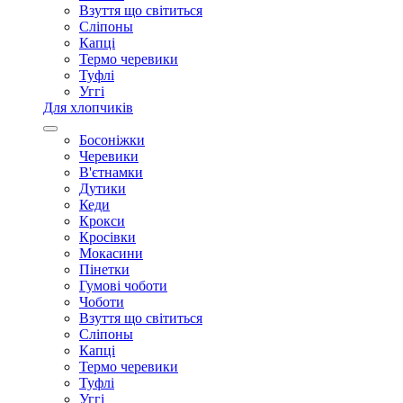
Взуття що світиться
Сліпоны
Капці
Термо черевики
Туфлі
Уггі
Для хлопчиків
Босоніжки
Черевики
В'єтнамки
Дутики
Кеди
Крокси
Кросівки
Мокасини
Пінетки
Гумові чоботи
Чоботи
Взуття що світиться
Сліпоны
Капці
Термо черевики
Туфлі
Уггі