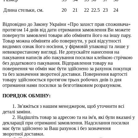
Длина стельки, см.
20
21
22
22.5
23
24
Відповідно до Закону України «Про захист прав споживача»
протягом 14 днів від дати отримання замовлення Ви можете
повернути замовлені товари або обміняти його на іншу пару.
Товар можна обміняти або повернути, у разі відсутності
видимих ​​ознак його носіння, у фірмовій упаковці та лише у
невикористаному вигляді. Не допускайте нанесення на
пакування написів або пакування посилки клейкою стрічкою
без додаткового пакування. Відправлення товару на
повернення чи обмін має бути здійснено за рахунок покупця
та без зазначення зворотної доставки. Повернення вартості
товару здійснюється протягом трьох робочих днів із дня
отримання нами посилки за безготівковим розрахунком.
ПОРЯДОК ОБМІНУ:
1. Зв'яжіться з нашим менеджером, щоб уточнити всі
деталі заміни.
2. Надішліть товар за адресою та на ім'я, які були вказані у
декларації при отриманні замовлення. Надсилання посилки
має бути здійснено за Ваш рахунок і без зазначення
зворотної доставки.