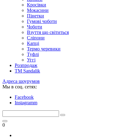
Кросівки
Мокасини
Пінетки
Гумові чоботи
Чоботи
Взуття що світиться
Сліпони
Капці
Термо черевики
Туфлі
Уггі
Розпродаж
TM Sandalik
Адреса шоурумов
Мы в соц. сетях:
Facebook
Instagramm
0