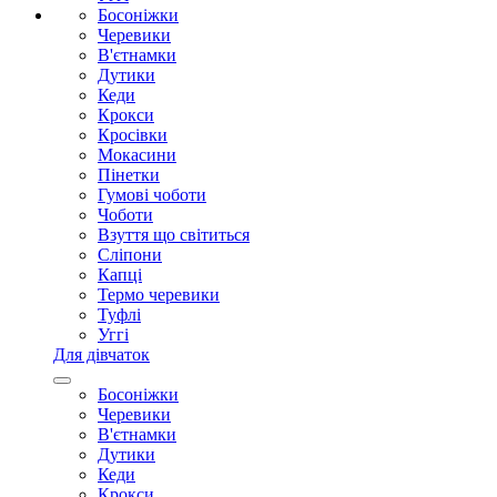
Босоніжки
Черевики
В'єтнамки
Дутики
Кеди
Крокси
Кросівки
Мокасини
Пінетки
Гумові чоботи
Чоботи
Взуття що світиться
Сліпони
Капці
Термо черевики
Туфлі
Уггі
Для дівчаток
Босоніжки
Черевики
В'єтнамки
Дутики
Кеди
Крокси