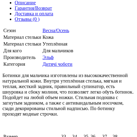
Описание
Гарантия/Возврат
Доставка и оплата
Отзывы (0 )
Сезон
Весна/Осень
Материал стельки
Кожа
Материал стельки
Утеплённая
Для кого
Для мальчиков
Производитель
Эльф
Категория
Дитячі чоботи
Ботинки для мальчика изготовлены из высококачественной
натуральной кожи. Внутри утеплённая стелька, мягкая и
теплая, жесткий задник, правильный супинатор, есть
шнуровка и сбоку молния, что позволяет легко обуть ботинок.
Подойдет на любой объем ножки. Стильная подошва с
загнутым задником, а также с антивандальным носочком,
сзади декорированы стильной надписью. По ботинку
проходят модные строчки.
Размер
33
34
35
36
37
38