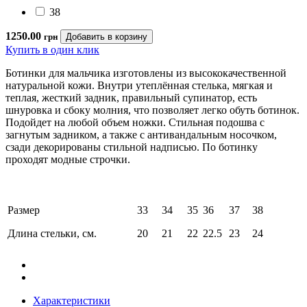
38
1250.00
грн
Купить в один клик
Ботинки для мальчика изготовлены из высококачественной
натуральной кожи. Внутри утеплённая стелька, мягкая и
теплая, жесткий задник, правильный супинатор, есть
шнуровка и сбоку молния, что позволяет легко обуть ботинок.
Подойдет на любой объем ножки. Стильная подошва с
загнутым задником, а также с антивандальным носочком,
сзади декорированы стильной надписью. По ботинку
проходят модные строчки.
Размер
33
34
35
36
37
38
Длина стельки, см.
20
21
22
22.5
23
24
Характеристики