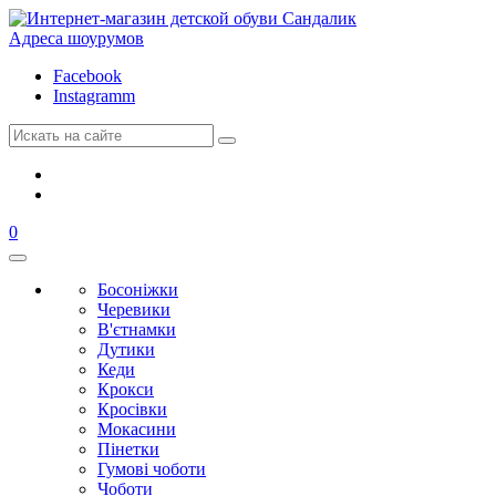
Адреса шоурумов
Facebook
Instagramm
0
Босоніжки
Черевики
В'єтнамки
Дутики
Кеди
Крокси
Кросівки
Мокасини
Пінетки
Гумові чоботи
Чоботи