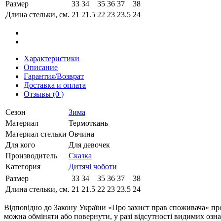
Размер
33
34
35
36
37
38
Длина стельки, см.
21
21.5
22
23
23.5
24
Характеристики
Описание
Гарантия/Возврат
Доставка и оплата
Отзывы (0 )
Сезон
Зима
Материал
Термоткань
Материал стельки
Овчина
Для кого
Для девочек
Производитель
Сказка
Категория
Дитячі чоботи
Размер
33
34
35
36
37
38
Длина стельки, см.
21
21.5
22
23
23.5
24
Відповідно до Закону України «Про захист прав споживача» про
можна обміняти або повернути, у разі відсутності видимих ​​оз