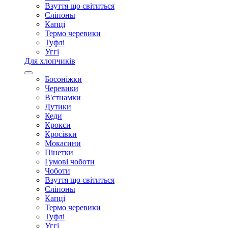
Взуття що світиться
Сліпоны
Капці
Термо черевики
Туфлі
Уггі
Для хлопчиків
Босоніжки
Черевики
В'єтнамки
Дутики
Кеди
Крокси
Кросівки
Мокасини
Пінетки
Гумові чоботи
Чоботи
Взуття що світиться
Сліпоны
Капці
Термо черевики
Туфлі
Уггі