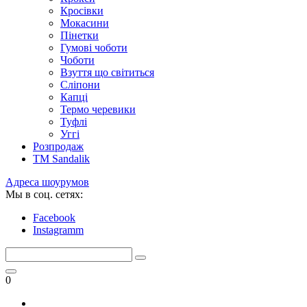
Кросівки
Мокасини
Пінетки
Гумові чоботи
Чоботи
Взуття що світиться
Сліпони
Капці
Термо черевики
Туфлі
Уггі
Розпродаж
TM Sandalik
Адреса шоурумов
Мы в соц. сетях:
Facebook
Instagramm
0