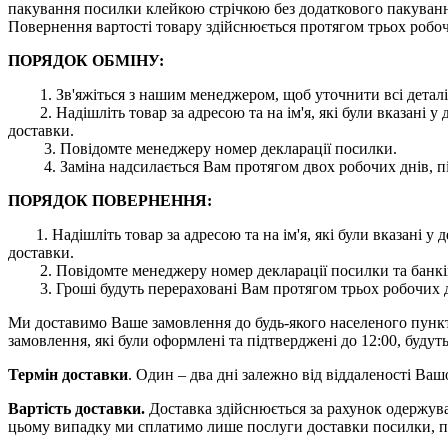
пакування посилки клейкою стрічкою без додаткового пакування
Повернення вартості товару здійснюється протягом трьох робоч
ПОРЯДОК ОБМІНУ:
1. Зв'яжіться з нашим менеджером, щоб уточнити всі деталі
2. Надішліть товар за адресою та на ім'я, які були вказані
доставки.
3. Повідомте менеджеру номер декларації посилки.
4. Заміна надсилається Вам протягом двох робочих днів, пі
ПОРЯДОК ПОВЕРНЕННЯ:
1. Надішліть товар за адресою та на ім'я, які були вказані
доставки.
2. Повідомте менеджеру номер декларації посилки та банківс
3. Гроші будуть перераховані Вам протягом трьох робочих дн
Ми доставимо Ваше замовлення до будь-якого населеного пункту 
замовлення, які були оформлені та підтверджені до 12:00, будуть
Термін доставки
. Один – два дні залежно від віддаленості Ва
Вартість доставки.
Доставка здійснюється за рахунок одержува
цьому випадку ми сплатимо лише послуги доставки посилки, п