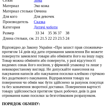
Сезон
Зима
Материал
Эко кожа
Материал стельки
Овчина
Для кого
Для девочек
Производитель
Сказка
Категория
Дитячі чоботи
Размер
33
34
35
36
37
38
Длина стельки, см.
21
21.5
22
23
23.5
24
Відповідно до Закону України «Про захист прав споживача»
протягом 14 днів від дати отримання замовлення Ви можете
повернути замовлені товари або обміняти його на іншу пару.
Товар можна обміняти або повернути, у разі відсутності
видимих ​​ознак його носіння, у фірмовій упаковці та лише у
невикористаному вигляді. Не допускайте нанесення на
пакування написів або пакування посилки клейкою стрічкою
без додаткового пакування. Відправлення товару на
повернення чи обмін має бути здійснено за рахунок покупця
та без зазначення зворотної доставки. Повернення вартості
товару здійснюється протягом трьох робочих днів із дня
отримання нами посилки за безготівковим розрахунком.
ПОРЯДОК ОБМІНУ: