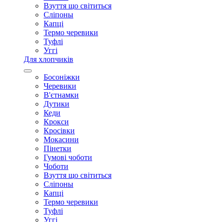
Взуття що світиться
Сліпоны
Капці
Термо черевики
Туфлі
Уггі
Для хлопчиків
Босоніжки
Черевики
В'єтнамки
Дутики
Кеди
Крокси
Кросівки
Мокасини
Пінетки
Гумові чоботи
Чоботи
Взуття що світиться
Сліпоны
Капці
Термо черевики
Туфлі
Уггі