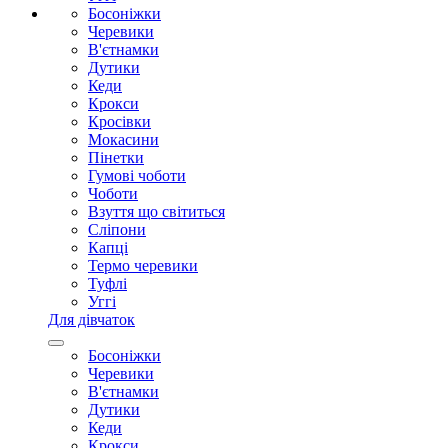
Босоніжки
Черевики
В'єтнамки
Дутики
Кеди
Крокси
Кросівки
Мокасини
Пінетки
Гумові чоботи
Чоботи
Взуття що світиться
Сліпони
Капці
Термо черевики
Туфлі
Уггі
Для дівчаток
Босоніжки
Черевики
В'єтнамки
Дутики
Кеди
Крокси