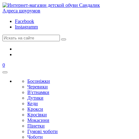
Адреса шоурумов
Facebook
Instagramm
0
Босоніжки
Черевики
В'єтнамки
Дутики
Кеди
Крокси
Кросівки
Мокасини
Пінетки
Гумові чоботи
Чоботи