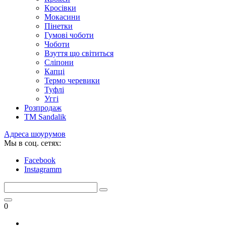
Кросівки
Мокасини
Пінетки
Гумові чоботи
Чоботи
Взуття що світиться
Сліпони
Капці
Термо черевики
Туфлі
Уггі
Розпродаж
TM Sandalik
Адреса шоурумов
Мы в соц. сетях:
Facebook
Instagramm
0