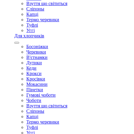
Взуття що світиться
Сліпоны
Капці
Термо черевики
Туфлі
Уггі
Для хлопчиків
Босоніжки
Черевики
В'єтнамки
Дутики
Кеди
Крокси
Кросівки
Мокасини
Пінетки
Гумові чоботи
Чоботи
Взуття що світиться
Сліпоны
Капці
Термо черевики
Туфлі
Уггі