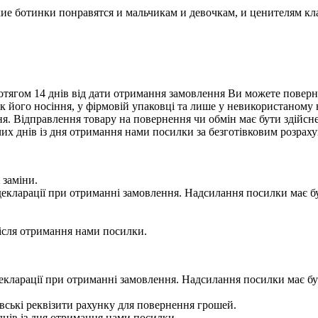
кие ботинки понравятся и мальчикам и девочкам, и ценителям к
тягом 14 днів від дати отримання замовлення Ви можете поверну
нак його носіння, у фірмовій упаковці та лише у невикористаному
. Відправлення товару на повернення чи обмін має бути здійснен
их днів із дня отримання нами посилки за безготівковим розрах
 заміни.
 у декларації при отриманні замовлення. Надсилання посилки м
сля отримання нами посилки.
 у декларації при отриманні замовлення. Надсилання посилки м
ькі реквізити рахунку для повернення грошей.
ів із дня отримання нами посилки.