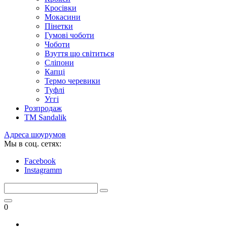
Кросівки
Мокасини
Пінетки
Гумові чоботи
Чоботи
Взуття що світиться
Сліпони
Капці
Термо черевики
Туфлі
Уггі
Розпродаж
TM Sandalik
Адреса шоурумов
Мы в соц. сетях:
Facebook
Instagramm
0