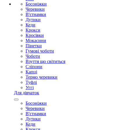
Босоніжки
Черевики
В'єтнамки
Дутики
Кеди
Крокси
Кросівки
Мокасини
Пінетки
Гумові чоботи
Чоботи
Взуття що світиться
Сліпони
Капці
Термо черевики
Туфлі
Уггі
Для дівчаток
Босоніжки
Черевики
В'єтнамки
Дутики
Кеди
Крокси