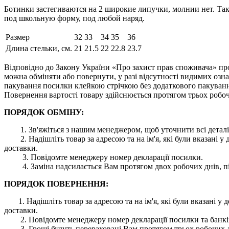
Ботинки застегиваются на 2 широкие липучки, молнии нет. Та
под школьную форму, под любой наряд.
Размер
32
33
34
35
36
Длина стельки, см.
21
21.5
22
22.8
23.7
Відповідно до Закону України «Про захист прав споживача» про
можна обміняти або повернути, у разі відсутності видимих ​​оз
пакування посилки клейкою стрічкою без додаткового пакування
Повернення вартості товару здійснюється протягом трьох робоч
ПОРЯДОК ОБМІНУ:
1. Зв'яжіться з нашим менеджером, щоб уточнити всі деталі
2. Надішліть товар за адресою та на ім'я, які були вказані
доставки.
3. Повідомте менеджеру номер декларації посилки.
4. Заміна надсилається Вам протягом двох робочих днів, пі
ПОРЯДОК ПОВЕРНЕННЯ:
1. Надішліть товар за адресою та на ім'я, які були вказані
доставки.
2. Повідомте менеджеру номер декларації посилки та банківс
3. Гроші будуть перераховані Вам протягом трьох робочих дн