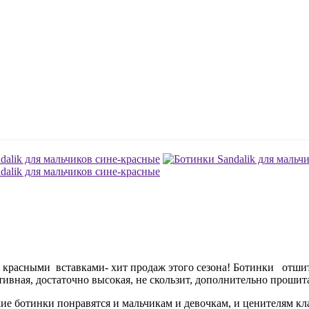
и красными вставками- хит продаж этого сезона! Ботинки отши
ивная, достаточно высокая, не скользит, дополнительно прошита
кие ботинки понравятся и мальчикам и девочкам, и ценителям к