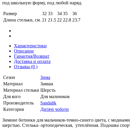
под школьную форму, под любой наряд.
Размер
32
33
34
35
36
Длина стельки, см.
21
21.5
22
22.8
23.7
Характеристики
Описание
Гарантия/Возврат
Доставка и оплата
Отзывы (0 )
Сезон
Зима
Материал
Замша
Материал стельки
Шерсть
Для кого
Для мальчиков
Производитель
Sandalik
Категория
Дитячі чоботи
Зимние ботинки для мальчиков-темно-синего цвета, с модным
шерстью. Стелька- ортопедическая, утеплённая. Подошва спорт