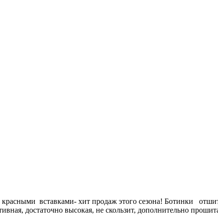
и красными вставками- хит продаж этого сезона! Ботинки отши
ивная, достаточно высокая, не скользит, дополнительно прошита