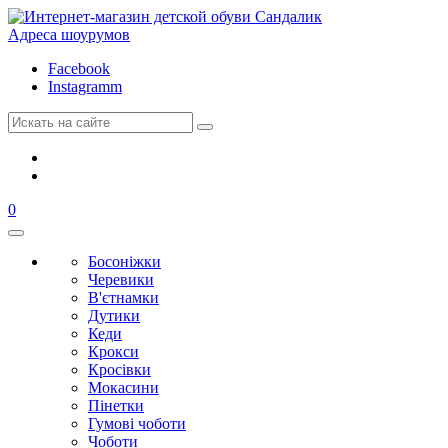
Адреса шоурумов
Facebook
Instagramm
0
Босоніжки
Черевики
В'єтнамки
Дутики
Кеди
Крокси
Кросівки
Мокасини
Пінетки
Гумові чоботи
Чоботи