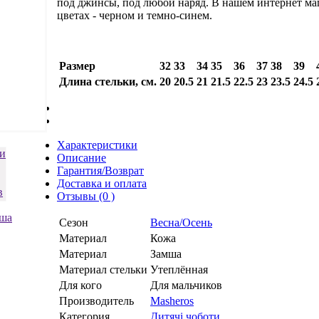
под джинсы, под любой наряд. В нашем интернет маг
цветах - черном и темно-синем.
Размер
32
33
34
35
36
37
38
39
Длина стельки, см.
20
20.5
21
21.5
22.5
23
23.5
24.5
Характеристики
Описание
Гарантия/Возврат
Доставка и оплата
Отзывы (0 )
Сезон
Весна/Осень
Материал
Кожа
Материал
Замша
Материал стельки
Утеплённая
Для кого
Для мальчиков
Производитель
Masheros
Категория
Дитячі чоботи