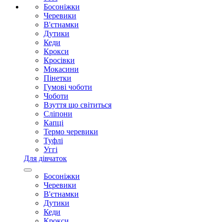
Босоніжки
Черевики
В'єтнамки
Дутики
Кеди
Крокси
Кросівки
Мокасини
Пінетки
Гумові чоботи
Чоботи
Взуття що світиться
Сліпони
Капці
Термо черевики
Туфлі
Уггі
Для дівчаток
Босоніжки
Черевики
В'єтнамки
Дутики
Кеди
Крокси