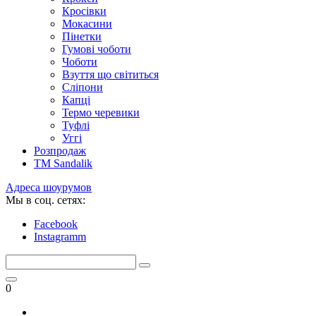
Кросівки
Мокасини
Пінетки
Гумові чоботи
Чоботи
Взуття що світиться
Сліпони
Капці
Термо черевики
Туфлі
Уггі
Розпродаж
TM Sandalik
Адреса шоурумов
Мы в соц. сетях:
Facebook
Instagramm
0