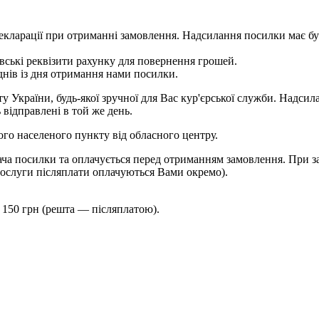
 у декларації при отриманні замовлення. Надсилання посилки м
ькі реквізити рахунку для повернення грошей.
ів із дня отримання нами посилки.
України, будь-якої зручної для Вас кур'єрської служби. Надсила
 відправлені в той же день.
шого населеного пункту від обласного центру.
ча посилки та оплачується перед отриманням замовлення. При за
ослуги післяплати оплачуються Вами окремо).
 150 грн (решта — післяплатою).