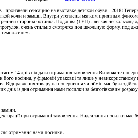
 - произвели сенсацию на выставке детской обуви - 2018! Тепер
мягкой кожи и замши. Внутри утеплены мягким приятным флисо
ренней стороны ботинка. Подошва (ТЕП) - легкая нескользящая
 прогулок, очень стильно смотрятся под школьную форму, под дж
и темно-синем.
тягом 14 днів від дати отримання замовлення Ви можете поверну
нак його носіння, у фірмовій упаковці та лише у невикористаному
. Відправлення товару на повернення чи обмін має бути здійснен
их днів із дня отримання нами посилки за безготівковим розрах
 заміни.
 у декларації при отриманні замовлення. Надсилання посилки м
сля отримання нами посилки.