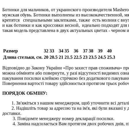
Ботинки для мальчиков, от украинского производителя Masheros
мужская обувь. Ботинки выполнены из высококачественной, 
крепятся специальными заклепками, также есть молния с внут
и как ботинки и как кроссовки весной, идеально подходят для
такая модель представлена в двух актуальных цветах - черном 
Размер
32
33
34
35
36
37
38
39
40
Длина стельки, см.
20
20.5
21
21.5
22.5
23
23.5
24.5
25.3
Відповідно до Закону України «Про захист прав споживача» про
можна обміняти або повернути, у разі відсутності видимих ​​оз
пакування посилки клейкою стрічкою без додаткового пакування
Повернення вартості товару здійснюється протягом трьох робоч
ПОРЯДОК ОБМІНУ:
1. Зв'яжіться з нашим менеджером, щоб уточнити всі деталі
2. Надішліть товар за адресою та на ім'я, які були вказані
доставки.
3. Повідомте менеджеру номер декларації посилки.
4. Заміна надсилається Вам протягом двох робочих днів, пі