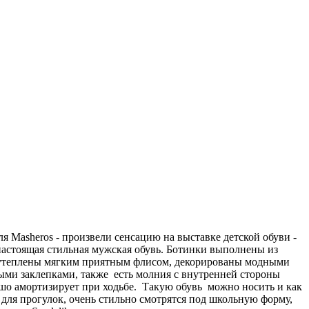
я Masheros - произвели сенсацию на выставке детской обуви -
 настоящая стильная мужская обувь. Ботинки выполнены из
 утеплены мягким приятным флисом, декорированы модными
ми заклепками, также есть молния с внутренней стороны
ошо амортизирует при ходьбе. Такую обувь можно носить и как
 для прогулок, очень стильно смотрятся под школьную форму,