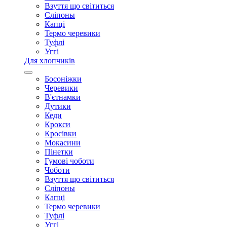
Взуття що світиться
Сліпоны
Капці
Термо черевики
Туфлі
Уггі
Для хлопчиків
Босоніжки
Черевики
В'єтнамки
Дутики
Кеди
Крокси
Кросівки
Мокасини
Пінетки
Гумові чоботи
Чоботи
Взуття що світиться
Сліпоны
Капці
Термо черевики
Туфлі
Уггі