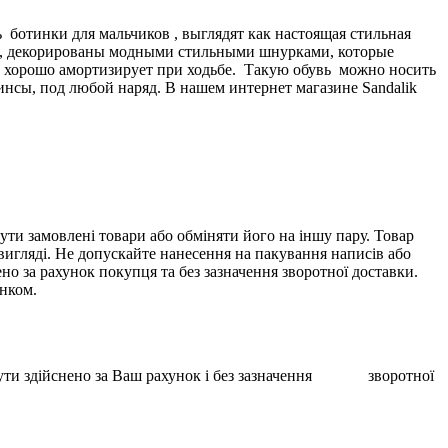
ь ботинки для мальчиков , выглядят как настоящая стильная
м, декорированы модными стильными шнурками, которые
, хорошо амортизирует при ходьбе. Такую обувь можно носить
инсы, под любой наряд. В нашем интернет магазине Sandalik
ти замовлені товари або обміняти його на іншу пару. Товар
 вигляді. Не допускайте нанесення на пакування написів або
о за рахунок покупця та без зазначення зворотної доставки.
унком.
ає бути здійснено за Ваш рахунок і без зазначення зворотної