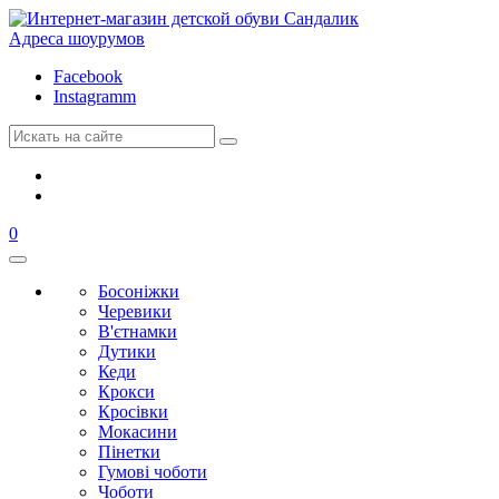
Адреса шоурумов
Facebook
Instagramm
0
Босоніжки
Черевики
В'єтнамки
Дутики
Кеди
Крокси
Кросівки
Мокасини
Пінетки
Гумові чоботи
Чоботи