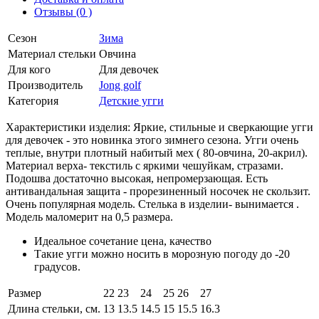
Отзывы (0 )
Сезон
Зима
Материал стельки
Овчина
Для кого
Для девочек
Производитель
Jong golf
Категория
Детские угги
Характеристики изделия: Яркие, стильные и сверкающие угги
для девочек - это новинка этого зимнего сезона. Угги очень
теплые, внутри плотный набитый мех ( 80-овчина, 20-акрил).
Материал верха- текстиль с яркими чешуйкам, стразами.
Подошва достаточно высокая, непромерзающая. Есть
антивандальная защита - прорезиненный носочек не скользит.
Очень популярная модель. Стелька в изделии- вынимается .
Модель маломерит на 0,5 размера.
Идеальное сочетание цена, качество
Такие угги можно носить в морозную погоду до -20
градусов.
Размер
22
23
24
25
26
27
Длина стельки, см.
13
13.5
14.5
15
15.5
16.3