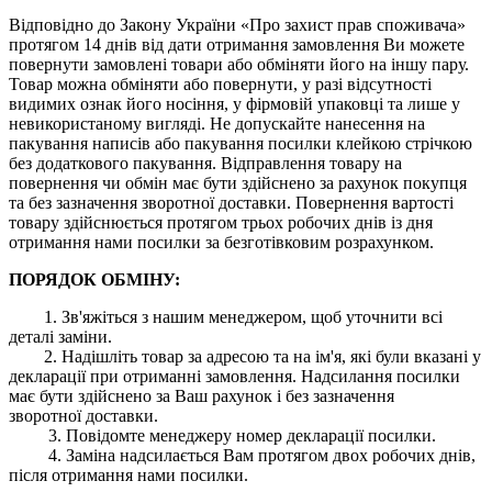
Відповідно до Закону України «Про захист прав споживача»
протягом 14 днів від дати отримання замовлення Ви можете
повернути замовлені товари або обміняти його на іншу пару.
Товар можна обміняти або повернути, у разі відсутності
видимих ​​ознак його носіння, у фірмовій упаковці та лише у
невикористаному вигляді. Не допускайте нанесення на
пакування написів або пакування посилки клейкою стрічкою
без додаткового пакування. Відправлення товару на
повернення чи обмін має бути здійснено за рахунок покупця
та без зазначення зворотної доставки. Повернення вартості
товару здійснюється протягом трьох робочих днів із дня
отримання нами посилки за безготівковим розрахунком.
ПОРЯДОК ОБМІНУ:
1. Зв'яжіться з нашим менеджером, щоб уточнити всі
деталі заміни.
2. Надішліть товар за адресою та на ім'я, які були вказані у
декларації при отриманні замовлення. Надсилання посилки
має бути здійснено за Ваш рахунок і без зазначення
зворотної доставки.
3. Повідомте менеджеру номер декларації посилки.
4. Заміна надсилається Вам протягом двох робочих днів,
після отримання нами посилки.