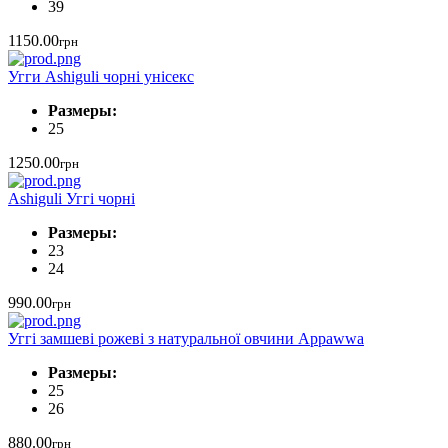
39
1150.00
грн
Угги Ashiguli чорні унісекс
Размеры:
25
1250.00
грн
Ashiguli Уггі чорні
Размеры:
23
24
990.00
грн
Уггі замшеві рожеві з натуральної овчини Appawwa
Размеры:
25
26
880.00
грн