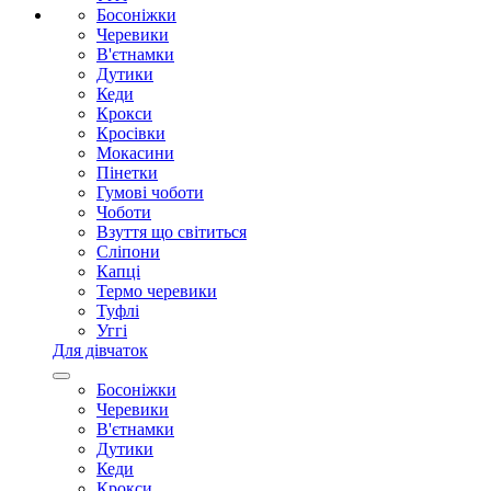
Босоніжки
Черевики
В'єтнамки
Дутики
Кеди
Крокси
Кросівки
Мокасини
Пінетки
Гумові чоботи
Чоботи
Взуття що світиться
Сліпони
Капці
Термо черевики
Туфлі
Уггі
Для дівчаток
Босоніжки
Черевики
В'єтнамки
Дутики
Кеди
Крокси