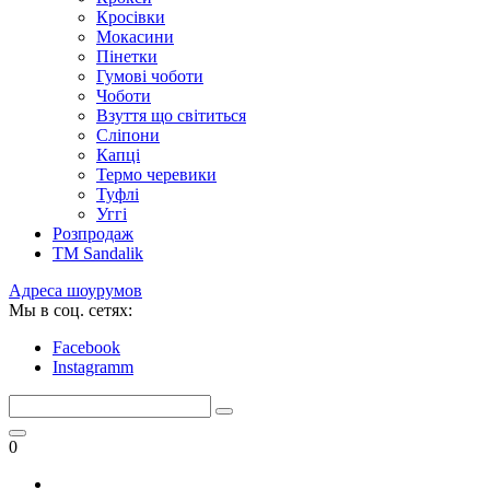
Кросівки
Мокасини
Пінетки
Гумові чоботи
Чоботи
Взуття що світиться
Сліпони
Капці
Термо черевики
Туфлі
Уггі
Розпродаж
TM Sandalik
Адреса шоурумов
Мы в соц. сетях:
Facebook
Instagramm
0