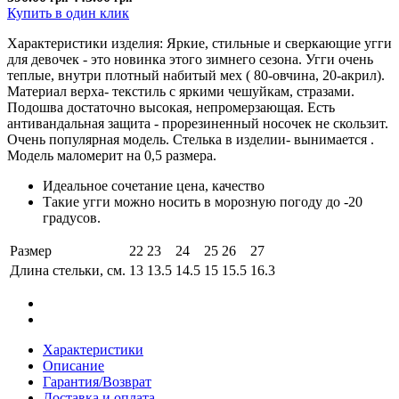
Купить в один клик
Характеристики изделия: Яркие, стильные и сверкающие угги
для девочек - это новинка этого зимнего сезона. Угги очень
теплые, внутри плотный набитый мех ( 80-овчина, 20-акрил).
Материал верха- текстиль с яркими чешуйкам, стразами.
Подошва достаточно высокая, непромерзающая. Есть
антивандальная защита - прорезиненный носочек не скользит.
Очень популярная модель. Стелька в изделии- вынимается .
Модель маломерит на 0,5 размера.
Идеальное сочетание цена, качество
Такие угги можно носить в морозную погоду до -20
градусов.
Размер
22
23
24
25
26
27
Длина стельки, см.
13
13.5
14.5
15
15.5
16.3
Характеристики
Описание
Гарантия/Возврат
Доставка и оплата