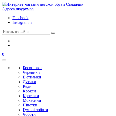
Адреса шоурумов
Facebook
Instagramm
0
Босоніжки
Черевики
В'єтнамки
Дутики
Кеди
Крокси
Кросівки
Мокасини
Пінетки
Гумові чоботи
Чоботи