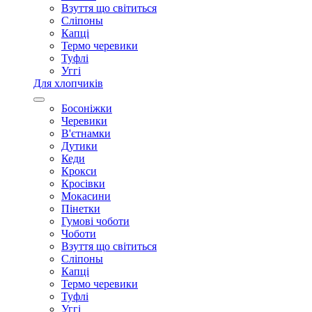
Взуття що світиться
Сліпоны
Капці
Термо черевики
Туфлі
Уггі
Для хлопчиків
Босоніжки
Черевики
В'єтнамки
Дутики
Кеди
Крокси
Кросівки
Мокасини
Пінетки
Гумові чоботи
Чоботи
Взуття що світиться
Сліпоны
Капці
Термо черевики
Туфлі
Уггі