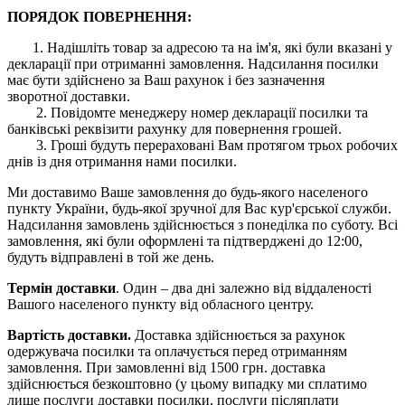
ПОРЯДОК ПОВЕРНЕННЯ:
1. Надішліть товар за адресою та на ім'я, які були вказані у
декларації при отриманні замовлення. Надсилання посилки
має бути здійснено за Ваш рахунок і без зазначення
зворотної доставки.
2. Повідомте менеджеру номер декларації посилки та
банківські реквізити рахунку для повернення грошей.
3. Гроші будуть перераховані Вам протягом трьох робочих
днів із дня отримання нами посилки.
Ми доставимо Ваше замовлення до будь-якого населеного
пункту України, будь-якої зручної для Вас кур'єрської служби.
Надсилання замовлень здійснюється з понеділка по суботу. Всі
замовлення, які були оформлені та підтверджені до 12:00,
будуть відправлені в той же день.
Термін доставки
. Один – два дні залежно від віддаленості
Вашого населеного пункту від обласного центру.
Вартість доставки.
Доставка здійснюється за рахунок
одержувача посилки та оплачується перед отриманням
замовлення. При замовленні від 1500 грн. доставка
здійснюється безкоштовно (у цьому випадку ми сплатимо
лише послуги доставки посилки, послуги післяплати