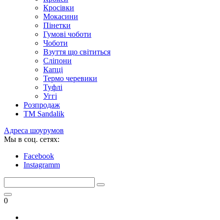
Кросівки
Мокасини
Пінетки
Гумові чоботи
Чоботи
Взуття що світиться
Сліпони
Капці
Термо черевики
Туфлі
Уггі
Розпродаж
TM Sandalik
Адреса шоурумов
Мы в соц. сетях:
Facebook
Instagramm
0