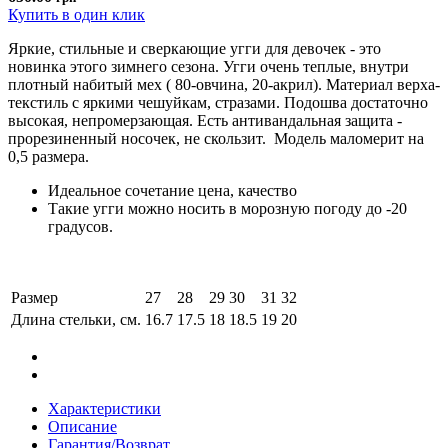
Купить в один клик
Яркие, стильные и сверкающие угги для девочек - это
новинка этого зимнего сезона. Угги очень теплые, внутри
плотный набитый мех ( 80-овчина, 20-акрил). Материал верха-
текстиль с яркими чешуйкам, стразами. Подошва достаточно
высокая, непромерзающая. Есть антивандальная защита -
прорезиненный носочек, не скользит. Модель маломерит на
0,5 размера.
Идеальное сочетание цена, качество
Такие угги можно носить в морозную погоду до -20
градусов.
Размер
27
28
29
30
31
32
Длина стельки, см.
16.7
17.5
18
18.5
19
20
Характеристики
Описание
Гарантия/Возврат