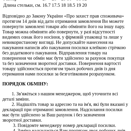
Длина стельки, см.
16.7
17.5
18
18.5
19
20
Відповідно до Закону України «Про захист прав споживача»
протягом 14 днів від дати отримання замовлення Ви можете
повернути замовлені товари або обміняти його на іншу пару.
Товар можна обміняти або повернути, у разі відсутності
видимих ​​ознак його носіння, у фірмовій упаковці та лише у
невикористаному вигляді. Не допускайте нанесення на
пакування написів або пакування посилки клейкою стрічкою
без додаткового пакування. Відправлення товару на
повернення чи обмін має бути здійснено за рахунок покупця
та без зазначення зворотної доставки. Повернення вартості
товару здійснюється протягом трьох робочих днів із дня
отримання нами посилки за безготівковим розрахунком.
ПОРЯДОК ОБМІНУ:
1. Зв'яжіться з нашим менеджером, щоб уточнити всі
деталі заміни.
2. Надішліть товар за адресою та на ім'я, які були вказані у
декларації при отриманні замовлення. Надсилання посилки
має бути здійснено за Ваш рахунок і без зазначення
зворотної доставки.
3. Повідомте менеджеру номер декларації посилки.
4. Заміна надсилається Вам протягом двох робочих днів,