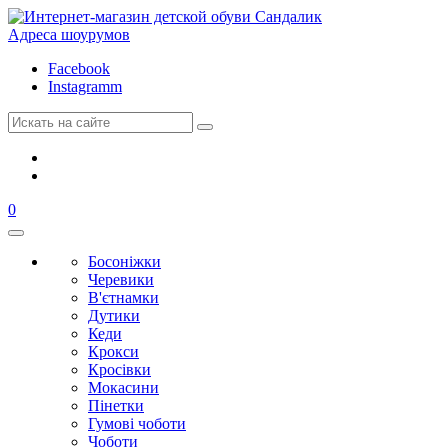
Адреса шоурумов
Facebook
Instagramm
0
Босоніжки
Черевики
В'єтнамки
Дутики
Кеди
Крокси
Кросівки
Мокасини
Пінетки
Гумові чоботи
Чоботи