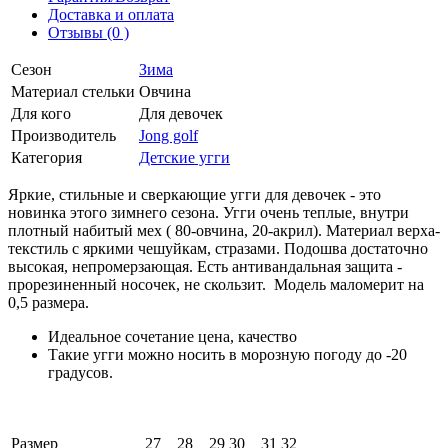
Доставка и оплата
Отзывы (0 )
Сезон
Зима
Материал стельки
Овчина
Для кого
Для девочек
Производитель
Jong golf
Категория
Детские угги
Яркие, стильные и сверкающие угги для девочек - это
новинка этого зимнего сезона. Угги очень теплые, внутри
плотный набитый мех ( 80-овчина, 20-акрил). Материал верха-
текстиль с яркими чешуйкам, стразами. Подошва достаточно
высокая, непромерзающая. Есть антивандальная защита -
прорезиненный носочек, не скользит. Модель маломерит на
0,5 размера.
Идеальное сочетание цена, качество
Такие угги можно носить в морозную погоду до -20
градусов.
Размер
27
28
29
30
31
32