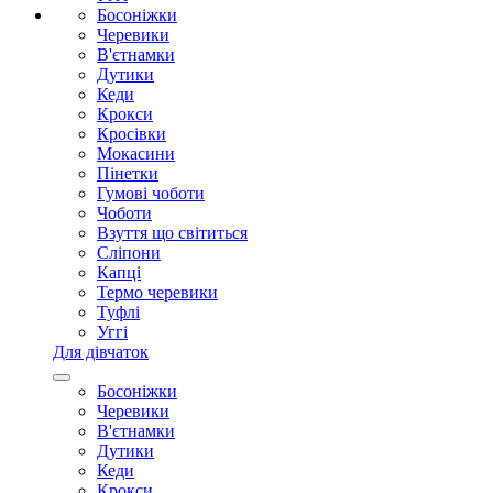
Босоніжки
Черевики
В'єтнамки
Дутики
Кеди
Крокси
Кросівки
Мокасини
Пінетки
Гумові чоботи
Чоботи
Взуття що світиться
Сліпони
Капці
Термо черевики
Туфлі
Уггі
Для дівчаток
Босоніжки
Черевики
В'єтнамки
Дутики
Кеди
Крокси