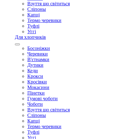
Взуття що світиться
Сліпоны
Капці
Термо черевики
Туфлі
Уггі
Для хлопчиків
Босоніжки
Черевики
В'єтнамки
Дутики
Кеди
Крокси
Кросівки
Мокасини
Пінетки
Гумові чоботи
Чоботи
Взуття що світиться
Сліпоны
Капці
Термо черевики
Туфлі
Уггі