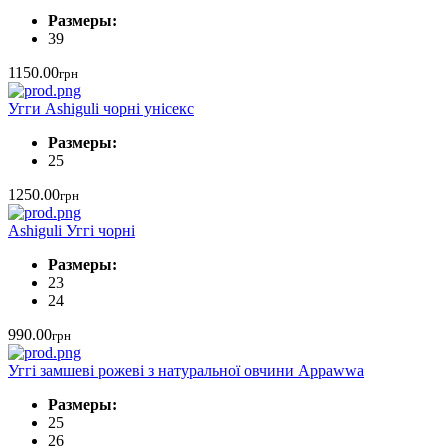
Размеры:
39
1150.00
грн
Угги Ashiguli чорні унісекс
Размеры:
25
1250.00
грн
Ashiguli Уггі чорні
Размеры:
23
24
990.00
грн
Уггі замшеві рожеві з натуральної овчини Appawwa
Размеры:
25
26