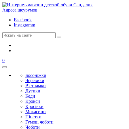
Адреса шоурумов
Facebook
Instagramm
0
Босоніжки
Черевики
В'єтнамки
Дутики
Кеди
Крокси
Кросівки
Мокасини
Пінетки
Гумові чоботи
Чоботи