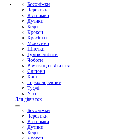
Босоніжки
Черевики
В'єтнамки
Дутики
Кеди
Крокси
Кросівки
Мокасини
Пінетки
Гумові чоботи
Чоботи
Взуття що світиться
Сліпони
Капці
Термо черевики
Туфлі
Уггі
Для дівчаток
Босоніжки
Черевики
В'єтнамки
Дутики
Кеди
Крокси