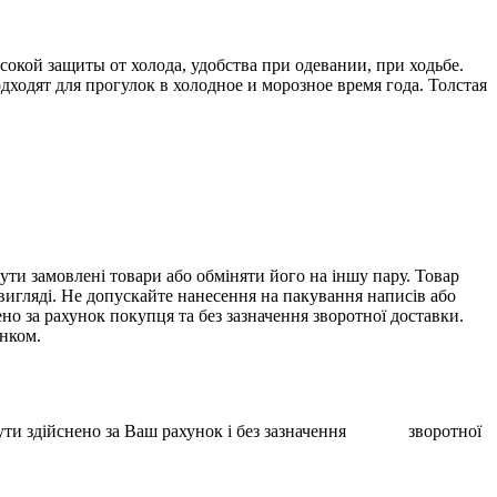
сокой защиты от холода, удобства при одевании, при ходьбе.
дходят для прогулок в холодное и морозное время года. Толстая
ти замовлені товари або обміняти його на іншу пару. Товар
 вигляді. Не допускайте нанесення на пакування написів або
о за рахунок покупця та без зазначення зворотної доставки.
унком.
ає бути здійснено за Ваш рахунок і без зазначення зворотної