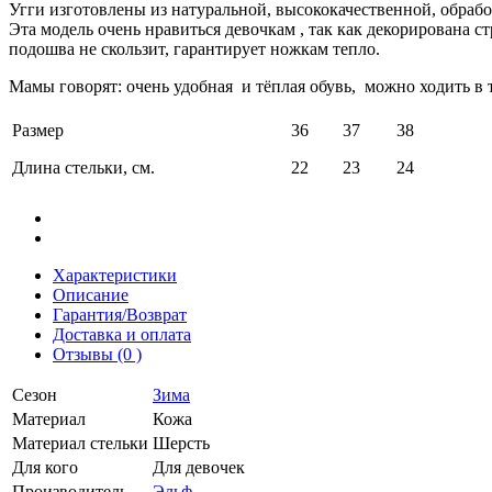
Угги изготовлены из натуральной, высококачественной, обработ
Эта модель очень нравиться девочкам , так как декорирована с
подошва не скользит, гарантирует ножкам тепло.
Мамы говорят: очень удобная и тёплая обувь, можно ходить в 
Размер
36
37
38
Длина стельки, см.
22
23
24
Характеристики
Описание
Гарантия/Возврат
Доставка и оплата
Отзывы (0 )
Сезон
Зима
Материал
Кожа
Материал стельки
Шерсть
Для кого
Для девочек
Производитель
Эльф