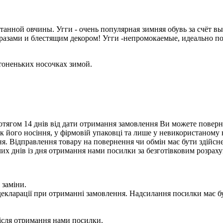
анной овчины. Угги - очень популярная зимняя обувь за счёт вы
тразами и блестящим декором! Угги -непромокаемые, идеально по
тоненьких носочках зимой.
тягом 14 днів від дати отримання замовлення Ви можете поверну
нак його носіння, у фірмовій упаковці та лише у невикористаному
. Відправлення товару на повернення чи обмін має бути здійснен
их днів із дня отримання нами посилки за безготівковим розрах
 заміни.
 у декларації при отриманні замовлення. Надсилання посилки м
сля отримання нами посилки.