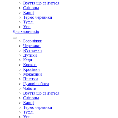
Взуття що світиться
Сліпоны
Капці
Термо черевики
Туфлі
Уггі
Для хлопчиків
Босоніжки
Черевики
В'єтнамки
Дутики
Кеди
Крокси
Кросівки
Мокасини
Пінетки
Гумові чоботи
Чоботи
Взуття що світиться
Сліпоны
Капці
Термо черевики
Туфлі
Уггі