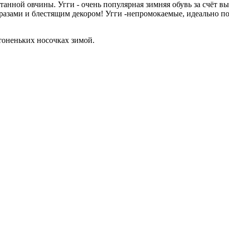
анной овчины. Угги - очень популярная зимняя обувь за счёт вы
тразами и блестящим декором! Угги -непромокаемые, идеально по
тоненьких носочках зимой.