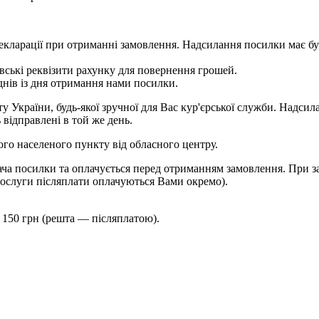
 у декларації при отриманні замовлення. Надсилання посилки м
ькі реквізити рахунку для повернення грошей.
ів із дня отримання нами посилки.
України, будь-якої зручної для Вас кур'єрської служби. Надсила
 відправлені в той же день.
шого населеного пункту від обласного центру.
ча посилки та оплачується перед отриманням замовлення. При за
ослуги післяплати оплачуються Вами окремо).
 150 грн (решта — післяплатою).