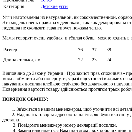
Категория
Детские угги
Угги изготовлены из натуральной, высококачественной, обработ
Эта модель очень нравиться девочкам , так как декорирована с
подошва не скользит, гарантирует ножкам тепло.
Мамы говорят: очень удобная и тёплая обувь, можно ходить в 
Размер
36
37
38
Длина стельки, см.
22
23
24
Відповідно до Закону України «Про захист прав споживача» про
можна обміняти або повернути, у разі відсутності видимих ​​оз
пакування посилки клейкою стрічкою без додаткового пакування
Повернення вартості товару здійснюється протягом трьох робоч
ПОРЯДОК ОБМІНУ:
1. Зв'яжіться з нашим менеджером, щоб уточнити всі деталі
2. Надішліть товар за адресою та на ім'я, які були вказані
доставки.
3. Повідомте менеджеру номер декларації посилки.
4. Заміна надсилається Вам протягом двох робочих днів, пі