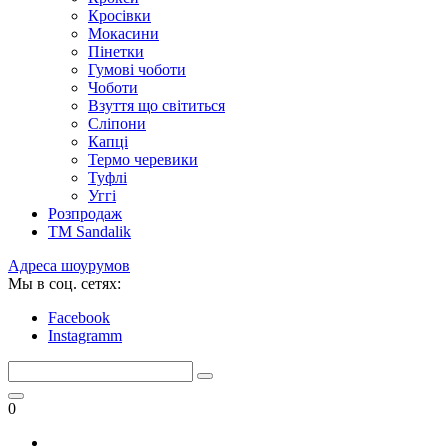
Кросівки
Мокасини
Пінетки
Гумові чоботи
Чоботи
Взуття що світиться
Сліпони
Капці
Термо черевики
Туфлі
Уггі
Розпродаж
TM Sandalik
Адреса шоурумов
Мы в соц. сетях:
Facebook
Instagramm
0