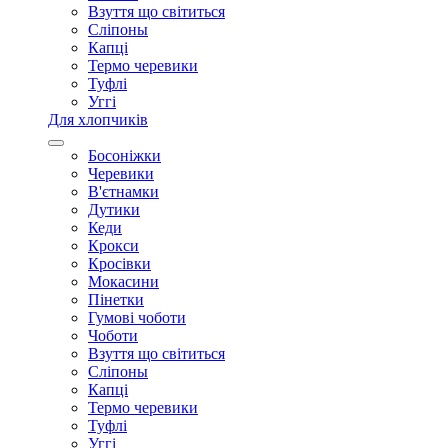
Взуття що світиться
Сліпоны
Капці
Термо черевики
Туфлі
Уггі
Для хлопчиків
Босоніжки
Черевики
В'єтнамки
Дутики
Кеди
Крокси
Кросівки
Мокасини
Пінетки
Гумові чоботи
Чоботи
Взуття що світиться
Сліпоны
Капці
Термо черевики
Туфлі
Уггі