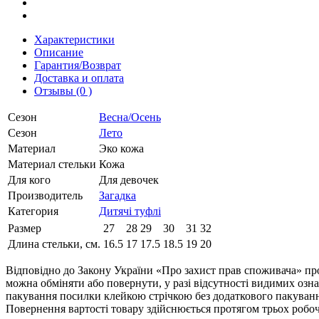
Характеристики
Описание
Гарантия/Возврат
Доставка и оплата
Отзывы (0 )
Сезон
Весна/Осень
Сезон
Лето
Материал
Эко кожа
Материал стельки
Кожа
Для кого
Для девочек
Производитель
Загадка
Категория
Дитячі туфлі
Размер
27
28
29
30
31
32
Длина стельки, см.
16.5
17
17.5
18.5
19
20
Відповідно до Закону України «Про захист прав споживача» про
можна обміняти або повернути, у разі відсутності видимих ​​оз
пакування посилки клейкою стрічкою без додаткового пакування
Повернення вартості товару здійснюється протягом трьох робоч