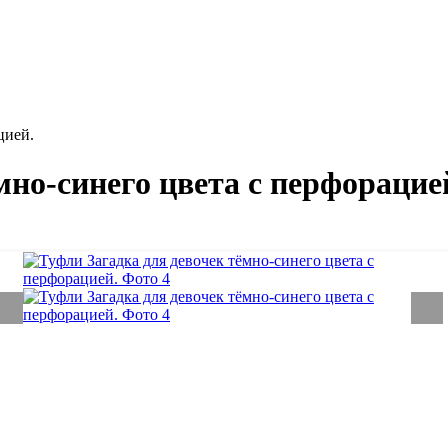
цией.
мно-синего цвета с перфорацие