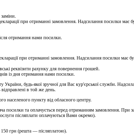
 заміни.
 у декларації при отриманні замовлення. Надсилання посилки м
сля отримання нами посилки.
 у декларації при отриманні замовлення. Надсилання посилки м
ькі реквізити рахунку для повернення грошей.
ів із дня отримання нами посилки.
України, будь-якої зручної для Вас кур'єрської служби. Надсила
 відправлені в той же день.
шого населеного пункту від обласного центру.
ча посилки та оплачується перед отриманням замовлення. При за
ослуги післяплати оплачуються Вами окремо).
 150 грн (решта — післяплатою).