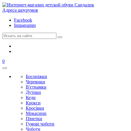
Адреса шоурумов
Facebook
Instagramm
0
Босоніжки
Черевики
В'єтнамки
Дутики
Кеди
Крокси
Кросівки
Мокасини
Пінетки
Гумові чоботи
Чоботи