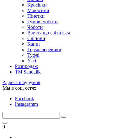
Кросівки
Мокасини
Пінетки
Гумові чоботи
Чоботи
Взуття що світиться
Сліпони
Капці
Термо черевики
Туфлі
Уггі
Розпродаж
TM Sandalik
Адреса шоурумов
Мы в соц. сетях:
Facebook
Instagramm
0