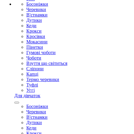
Босоніжки
Черевики
В'єтнамки
Дутики
Кеди
Крокси
Кросівки
Мокасини
Пінетки
Гумові чоботи
Чоботи
Взуття що світиться
Сліпони
Капці
Термо черевики
Туфлі
Уггі
Для дівчаток
Босоніжки
Черевики
В'єтнамки
Дутики
Кеди
Крокси