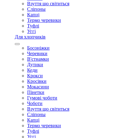
Взуття що світиться
Сліпоны
Капці
Термо черевики
Туфлі
Уггі
Для хлопчиків
Босоніжки
Черевики
В'єтнамки
Дутики
Кеди
Крокси
Кросівки
Мокасини
Пінетки
Гумові чоботи
Чоботи
Взуття що світиться
Сліпоны
Капці
Термо черевики
Туфлі
Уггі