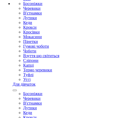
Босоніжки
Черевики
В'єтнамки
Дутики
Кеди
Крокси
Кросівки
Мокасини
Пінетки
Гумові чоботи
Чоботи
Взуття що світиться
Сліпони
Капці
Термо черевики
Туфлі
Уггі
Для дівчаток
Босоніжки
Черевики
В'єтнамки
Дутики
Кеди
Крокси