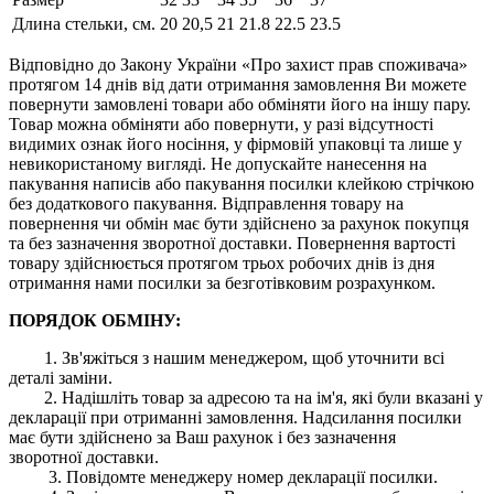
Длина стельки, см.
20
20,5
21
21.8
22.5
23.5
Відповідно до Закону України «Про захист прав споживача»
протягом 14 днів від дати отримання замовлення Ви можете
повернути замовлені товари або обміняти його на іншу пару.
Товар можна обміняти або повернути, у разі відсутності
видимих ​​ознак його носіння, у фірмовій упаковці та лише у
невикористаному вигляді. Не допускайте нанесення на
пакування написів або пакування посилки клейкою стрічкою
без додаткового пакування. Відправлення товару на
повернення чи обмін має бути здійснено за рахунок покупця
та без зазначення зворотної доставки. Повернення вартості
товару здійснюється протягом трьох робочих днів із дня
отримання нами посилки за безготівковим розрахунком.
ПОРЯДОК ОБМІНУ:
1. Зв'яжіться з нашим менеджером, щоб уточнити всі
деталі заміни.
2. Надішліть товар за адресою та на ім'я, які були вказані у
декларації при отриманні замовлення. Надсилання посилки
має бути здійснено за Ваш рахунок і без зазначення
зворотної доставки.
3. Повідомте менеджеру номер декларації посилки.