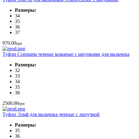
Размеры:
34
35
36
37
970.00
грн
Туфли Constanta черные кожаные с шнурками для мальчика
Размеры:
32
33
34
35
36
2500.00
грн
Туфли Эльф для мальчика черные с липучкой
Размеры:
35
36