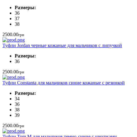
Размеры:
36
37
38
2500.00
грн
Туфли Jordan черные кожаные для мальчиков с липучкой
Размеры:
36
2500.00
грн
Туфли Constanta для мальчиков синие кожаные с резинкой
Размеры:
34
36
38
39
2500.00
грн
Туфли Tom M для мальчиков темно-синие с шнурками