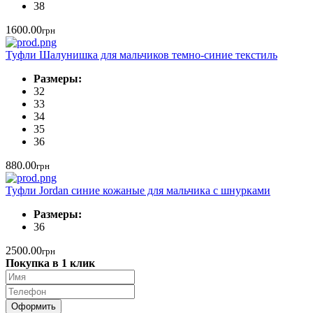
38
1600.00
грн
Туфли Шалунишка для мальчиков темно-синие текстиль
Размеры:
32
33
34
35
36
880.00
грн
Туфли Jordan синие кожаные для мальчика с шнурками
Размеры:
36
2500.00
грн
Покупка в 1 клик