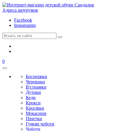
Адреса шоурумов
Facebook
Instagramm
0
Босоніжки
Черевики
В'єтнамки
Дутики
Кеди
Крокси
Кросівки
Мокасини
Пінетки
Гумові чоботи
Чоботи