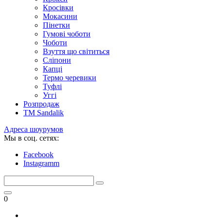
Кросівки
Мокасини
Пінетки
Гумові чоботи
Чоботи
Взуття що світиться
Сліпони
Капці
Термо черевики
Туфлі
Уггі
Розпродаж
TM Sandalik
Адреса шоурумов
Мы в соц. сетях:
Facebook
Instagramm
0