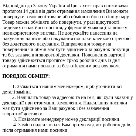
Відповідно до Закону України «Про захист прав споживача»
протягом 14 днів від дати отримання замовлення Ви можете
повернути замовлені товари або обміняти його на іншу пару.
Товар можна обміняти або повернути, у разі відсутності
видимих ​​ознак його носіння, у фірмовій упаковці та лише у
невикористаному вигляді. Не допускайте нанесення на
пакування написів або пакування посилки клейкою стрічкою
без додаткового пакування. Відправлення товару на
повернення чи обмін має бути здійснено за рахунок покупця
та без зазначення зворотної доставки. Повернення вартості
товару здійснюється протягом трьох робочих днів із дня
отримання нами посилки за безготівковим розрахунком.
ПОРЯДОК ОБМІНУ:
1. Зв'яжіться з нашим менеджером, щоб уточнити всі
деталі заміни.
2. Надішліть товар за адресою та на ім'я, які були вказані у
декларації при отриманні замовлення. Надсилання посилки
має бути здійснено за Ваш рахунок і без зазначення
зворотної доставки.
3. Повідомте менеджеру номер декларації посилки.
4. Заміна надсилається Вам протягом двох робочих днів,
після отримання нами посилки.