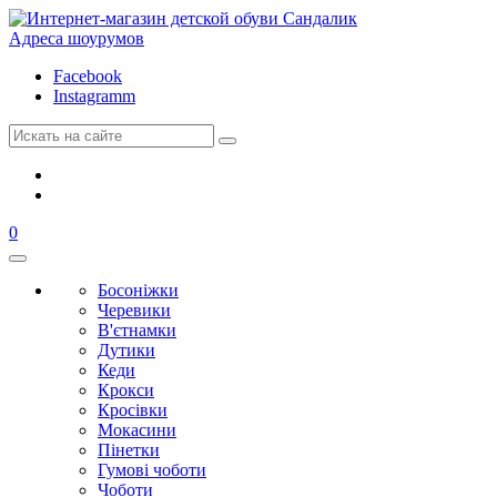
Адреса шоурумов
Facebook
Instagramm
0
Босоніжки
Черевики
В'єтнамки
Дутики
Кеди
Крокси
Кросівки
Мокасини
Пінетки
Гумові чоботи
Чоботи