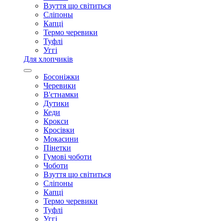
Взуття що світиться
Сліпоны
Капці
Термо черевики
Туфлі
Уггі
Для хлопчиків
Босоніжки
Черевики
В'єтнамки
Дутики
Кеди
Крокси
Кросівки
Мокасини
Пінетки
Гумові чоботи
Чоботи
Взуття що світиться
Сліпоны
Капці
Термо черевики
Туфлі
Уггі