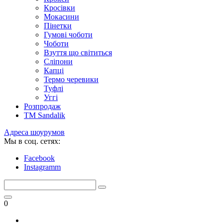
Кросівки
Мокасини
Пінетки
Гумові чоботи
Чоботи
Взуття що світиться
Сліпони
Капці
Термо черевики
Туфлі
Уггі
Розпродаж
TM Sandalik
Адреса шоурумов
Мы в соц. сетях:
Facebook
Instagramm
0