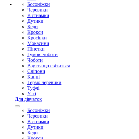
Босоніжки
Черевики
В'єтнамки
Дутики
Кеди
Крокси
Кросівки
Мокасини
Пінетки
Гумові чоботи
Чоботи
Взуття що світиться
Сліпони
Капці
Термо черевики
Туфлі
Уггі
Для дівчаток
Босоніжки
Черевики
В'єтнамки
Дутики
Кеди
Крокси