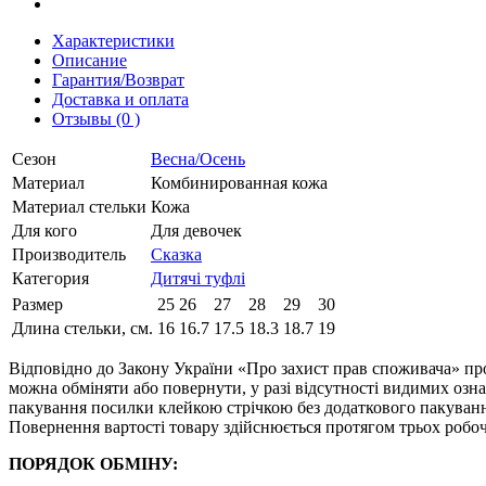
Характеристики
Описание
Гарантия/Возврат
Доставка и оплата
Отзывы (0 )
Сезон
Весна/Осень
Материал
Комбинированная кожа
Материал стельки
Кожа
Для кого
Для девочек
Производитель
Сказка
Категория
Дитячі туфлі
Размер
25
26
27
28
29
30
Длина стельки, см.
16
16.7
17.5
18.3
18.7
19
Відповідно до Закону України «Про захист прав споживача» про
можна обміняти або повернути, у разі відсутності видимих ​​оз
пакування посилки клейкою стрічкою без додаткового пакування
Повернення вартості товару здійснюється протягом трьох робоч
ПОРЯДОК ОБМІНУ: