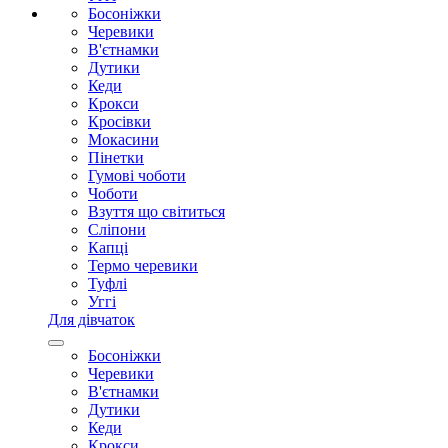
Босоніжки
Черевики
В'єтнамки
Дутики
Кеди
Крокси
Кросівки
Мокасини
Пінетки
Гумові чоботи
Чоботи
Взуття що світиться
Сліпони
Капці
Термо черевики
Туфлі
Уггі
Для дівчаток
Босоніжки
Черевики
В'єтнамки
Дутики
Кеди
Крокси