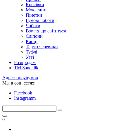
Кросівки
Мокасини
Пінетки
Гумові чоботи
Чоботи
Взуття що світиться
Сліпони
Капці
Термо черевики
Туфлі
Уггі
Розпродаж
TM Sandalik
Адреса шоурумов
Мы в соц. сетях:
Facebook
Instagramm
0