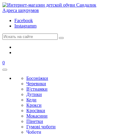
Адреса шоурумов
Facebook
Instagramm
0
Босоніжки
Черевики
В'єтнамки
Дутики
Кеди
Крокси
Кросівки
Мокасини
Пінетки
Гумові чоботи
Чоботи