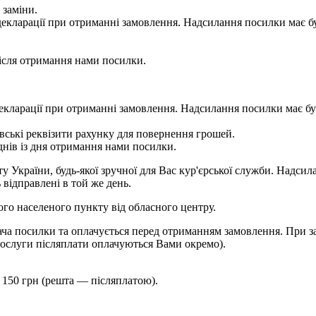
 заміни.
 у декларації при отриманні замовлення. Надсилання посилки м
сля отримання нами посилки.
 у декларації при отриманні замовлення. Надсилання посилки м
ькі реквізити рахунку для повернення грошей.
ів із дня отримання нами посилки.
України, будь-якої зручної для Вас кур'єрської служби. Надсила
 відправлені в той же день.
шого населеного пункту від обласного центру.
ча посилки та оплачується перед отриманням замовлення. При за
ослуги післяплати оплачуються Вами окремо).
 150 грн (решта — післяплатою).