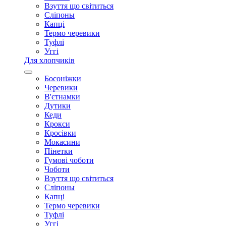
Взуття що світиться
Сліпоны
Капці
Термо черевики
Туфлі
Уггі
Для хлопчиків
Босоніжки
Черевики
В'єтнамки
Дутики
Кеди
Крокси
Кросівки
Мокасини
Пінетки
Гумові чоботи
Чоботи
Взуття що світиться
Сліпоны
Капці
Термо черевики
Туфлі
Уггі