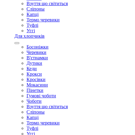
Взуття що світиться
Сліпоны
Капці
Термо черевики
Туфлі
Уггі
Для хлопчиків
Босоніжки
Черевики
В'єтнамки
Дутики
Кеди
Крокси
Кросівки
Мокасини
Пінетки
Гумові чоботи
Чоботи
Взуття що світиться
Сліпоны
Капці
Термо черевики
Туфлі
Уггі