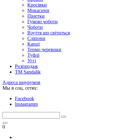
Кросівки
Мокасини
Пінетки
Гумові чоботи
Чоботи
Взуття що світиться
Сліпони
Капці
Термо черевики
Туфлі
Уггі
Розпродаж
TM Sandalik
Адреса шоурумов
Мы в соц. сетях:
Facebook
Instagramm
0