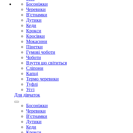
Босоніжки
Черевики
В'єтнамки
Дутики
Кеди
Крокси
Кросівки
Мокасини
Пінетки
Гумові чоботи
Чоботи
Взуття що світиться
Сліпони
Капці
Термо черевики
Туфлі
Уггі
Для дівчаток
Босоніжки
Черевики
В'єтнамки
Дутики
Кеди
Крокси