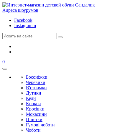
Адреса шоурумов
Facebook
Instagramm
0
Босоніжки
Черевики
В'єтнамки
Дутики
Кеди
Крокси
Кросівки
Мокасини
Пінетки
Гумові чоботи
Чоботи