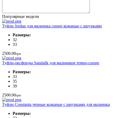
Популярные модели
Туфли Jordan для мальчика синие кожаные с шнурками
Размеры:
32
33
2500.00
грн
Туфли-оксфорды Sandalik для мальчиков темно-синие
Размеры:
33
35
39
2500.00
грн
Туфли Constanta черные кожаные с шнурками для мальчика
Размеры: