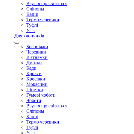
Взуття що світиться
Сліпоны
Капці
Термо черевики
Туфлі
Уггі
Для хлопчиків
Босоніжки
Черевики
В'єтнамки
Дутики
Кеди
Крокси
Кросівки
Мокасини
Пінетки
Гумові чоботи
Чоботи
Взуття що світиться
Сліпоны
Капці
Термо черевики
Туфлі
Уггі