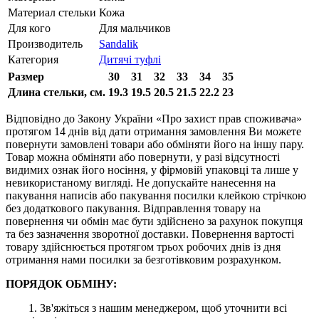
Материал стельки
Кожа
Для кого
Для мальчиков
Производитель
Sandalik
Категория
Дитячі туфлі
Размер
30
31
32
33
34
35
Длина стельки, см.
19.3
19.5
20.5
21.5
22.2
23
Відповідно до Закону України «Про захист прав споживача»
протягом 14 днів від дати отримання замовлення Ви можете
повернути замовлені товари або обміняти його на іншу пару.
Товар можна обміняти або повернути, у разі відсутності
видимих ​​ознак його носіння, у фірмовій упаковці та лише у
невикористаному вигляді. Не допускайте нанесення на
пакування написів або пакування посилки клейкою стрічкою
без додаткового пакування. Відправлення товару на
повернення чи обмін має бути здійснено за рахунок покупця
та без зазначення зворотної доставки. Повернення вартості
товару здійснюється протягом трьох робочих днів із дня
отримання нами посилки за безготівковим розрахунком.
ПОРЯДОК ОБМІНУ:
1. Зв'яжіться з нашим менеджером, щоб уточнити всі