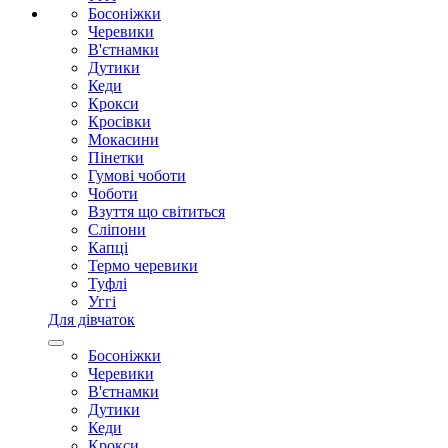
Босоніжки
Черевики
В'єтнамки
Дутики
Кеди
Крокси
Кросівки
Мокасини
Пінетки
Гумові чоботи
Чоботи
Взуття що світиться
Сліпони
Капці
Термо черевики
Туфлі
Уггі
Для дівчаток
Босоніжки
Черевики
В'єтнамки
Дутики
Кеди
Крокси