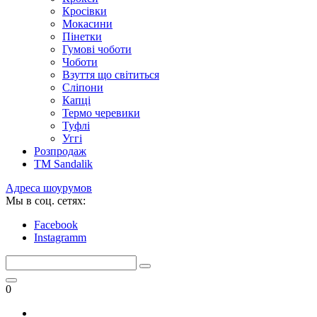
Кросівки
Мокасини
Пінетки
Гумові чоботи
Чоботи
Взуття що світиться
Сліпони
Капці
Термо черевики
Туфлі
Уггі
Розпродаж
TM Sandalik
Адреса шоурумов
Мы в соц. сетях:
Facebook
Instagramm
0