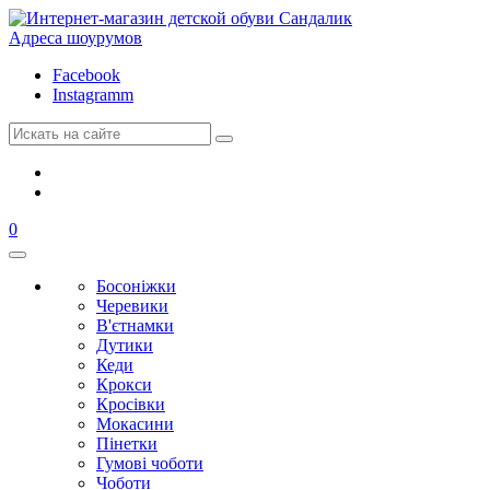
Адреса шоурумов
Facebook
Instagramm
0
Босоніжки
Черевики
В'єтнамки
Дутики
Кеди
Крокси
Кросівки
Мокасини
Пінетки
Гумові чоботи
Чоботи