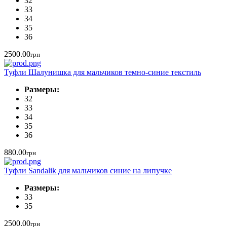
32
33
34
35
36
2500.00
грн
Туфли Шалунишка для мальчиков темно-синие текстиль
Размеры:
32
33
34
35
36
880.00
грн
Туфли Sandalik для мальчиков синие на липучке
Размеры:
33
35
2500.00
грн