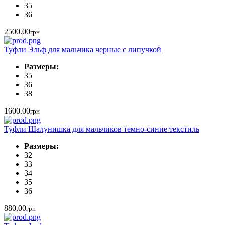
35
36
2500.00
грн
Туфли Эльф для мальчика черные с липучкой
Размеры:
35
36
38
1600.00
грн
Туфли Шалунишка для мальчиков темно-синие текстиль
Размеры:
32
33
34
35
36
880.00
грн