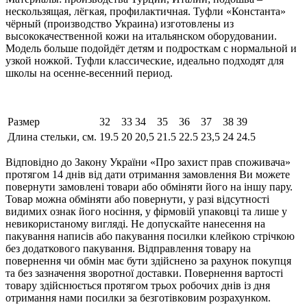
нескользящая, лёгкая, профилактичная. Туфли «Константа»
чёрный (производство Украина) изготовлены из
высококачественной кожи на итальянском оборудовании.
Модель больше подойдёт детям и подросткам с нормальной и
узкой ножкой. Туфли классические, идеально подходят для
школы на осенне-весенний период.
Размер
32
33
34
35
36
37
38
39
Длина стельки, см.
19.5
20
20,5
21.5
22.5
23,5
24
24.5
Відповідно до Закону України «Про захист прав споживача»
протягом 14 днів від дати отримання замовлення Ви можете
повернути замовлені товари або обміняти його на іншу пару.
Товар можна обміняти або повернути, у разі відсутності
видимих ​​ознак його носіння, у фірмовій упаковці та лише у
невикористаному вигляді. Не допускайте нанесення на
пакування написів або пакування посилки клейкою стрічкою
без додаткового пакування. Відправлення товару на
повернення чи обмін має бути здійснено за рахунок покупця
та без зазначення зворотної доставки. Повернення вартості
товару здійснюється протягом трьох робочих днів із дня
отримання нами посилки за безготівковим розрахунком.