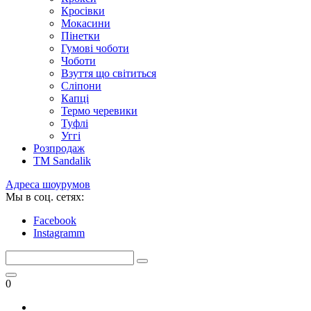
Кросівки
Мокасини
Пінетки
Гумові чоботи
Чоботи
Взуття що світиться
Сліпони
Капці
Термо черевики
Туфлі
Уггі
Розпродаж
TM Sandalik
Адреса шоурумов
Мы в соц. сетях:
Facebook
Instagramm
0