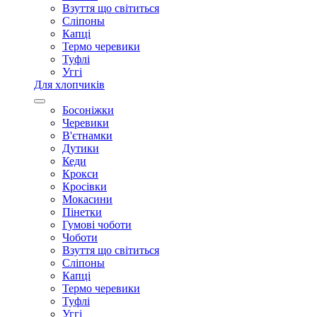
Взуття що світиться
Сліпоны
Капці
Термо черевики
Туфлі
Уггі
Для хлопчиків
Босоніжки
Черевики
В'єтнамки
Дутики
Кеди
Крокси
Кросівки
Мокасини
Пінетки
Гумові чоботи
Чоботи
Взуття що світиться
Сліпоны
Капці
Термо черевики
Туфлі
Уггі