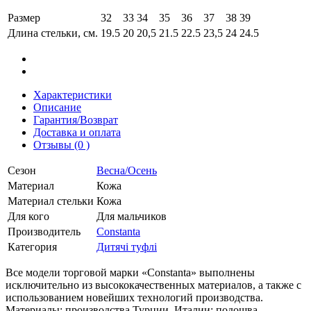
Размер
32
33
34
35
36
37
38
39
Длина стельки, см.
19.5
20
20,5
21.5
22.5
23,5
24
24.5
Характеристики
Описание
Гарантия/Возврат
Доставка и оплата
Отзывы (0 )
Сезон
Весна/Осень
Материал
Кожа
Материал стельки
Кожа
Для кого
Для мальчиков
Производитель
Constanta
Категория
Дитячі туфлі
Все модели торговой марки «Constanta» выполнены
исключительно из высококачественных материалов, а также с
использованием новейших технологий производства.
Материалы: производства Турции, Италии; подошва –