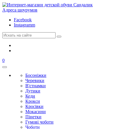
Адреса шоурумов
Facebook
Instagramm
0
Босоніжки
Черевики
В'єтнамки
Дутики
Кеди
Крокси
Кросівки
Мокасини
Пінетки
Гумові чоботи
Чоботи