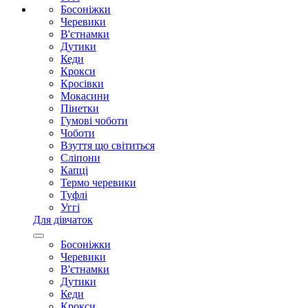
Босоніжки
Черевики
В'єтнамки
Дутики
Кеди
Крокси
Кросівки
Мокасини
Пінетки
Гумові чоботи
Чоботи
Взуття що світиться
Сліпони
Капці
Термо черевики
Туфлі
Уггі
Для дівчаток
Босоніжки
Черевики
В'єтнамки
Дутики
Кеди
Крокси