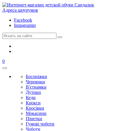
Адреса шоурумов
Facebook
Instagramm
0
Босоніжки
Черевики
В'єтнамки
Дутики
Кеди
Крокси
Кросівки
Мокасини
Пінетки
Гумові чоботи
Чоботи