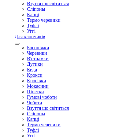
Взуття що світиться
Сліпоны
Капці
Термо черевики
Туфлі
Уггі
Для хлопчиків
Босоніжки
Черевики
В'єтнамки
Дутики
Кеди
Крокси
Кросівки
Мокасини
Пінетки
Гумові чоботи
Чоботи
Взуття що світиться
Сліпоны
Капці
Термо черевики
Туфлі
Уггі