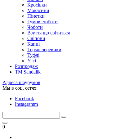
Кросівки
Мокасини
Пінетки
Гумові чоботи
Чоботи
Взуття що світиться
Сліпони
Капці
Термо черевики
Туфлі
Уггі
Розпродаж
TM Sandalik
Адреса шоурумов
Мы в соц. сетях:
Facebook
Instagramm
0