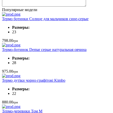
Популярные модели
Термо ботинки Солнце для мальчиков сине-серые
Размеры:
23
798.00
грн
Термо-ботинок Demar серые натуральная овчина
Размеры:
28
975.00
грн
Термо дутіки чорно-графітові Kimbo
Размеры:
22
880.00
грн
Термо-черевики Том М