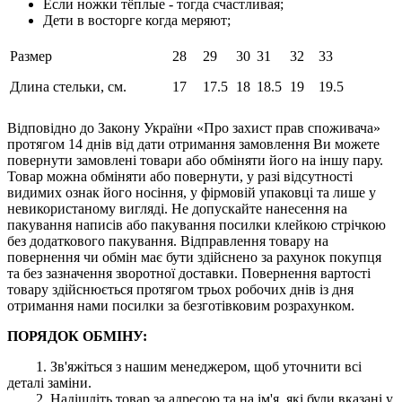
Если ножки тёплые - тогда счастливая;
Дети в восторге когда меряют;
Размер
28
29
30
31
32
33
Длина стельки, см.
17
17.5
18
18.5
19
19.5
Відповідно до Закону України «Про захист прав споживача»
протягом 14 днів від дати отримання замовлення Ви можете
повернути замовлені товари або обміняти його на іншу пару.
Товар можна обміняти або повернути, у разі відсутності
видимих ​​ознак його носіння, у фірмовій упаковці та лише у
невикористаному вигляді. Не допускайте нанесення на
пакування написів або пакування посилки клейкою стрічкою
без додаткового пакування. Відправлення товару на
повернення чи обмін має бути здійснено за рахунок покупця
та без зазначення зворотної доставки. Повернення вартості
товару здійснюється протягом трьох робочих днів із дня
отримання нами посилки за безготівковим розрахунком.
ПОРЯДОК ОБМІНУ:
1. Зв'яжіться з нашим менеджером, щоб уточнити всі
деталі заміни.
2. Надішліть товар за адресою та на ім'я, які були вказані у