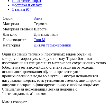
Гарантия/Возврат
Доставка и оплата
Отзывы (0 )
Сезон
Зима
Материал
Термоткань
Материал стельки
Шерсть
Для кого
Для мальчиков
Производитель
Tom M
Категория
Дитячі термочеревики
Одни из самых теплых и практичных видов обуви на
холодную, морозную, мокрую погоду. Термо-ботинки
изготовлены из специальных материалов сохраняющих тепло
(обеспечивает высочайшую степень защиты от холода,
исключают промокания обуви и препятствуют
проникновению в воды во внутрь). Внутри используется
натуральная шерсть, есть утепленная стелька, две широкие
липучки прекрасно фиксируют ножку с любым подъёмом.
Специальная нескользящая легкая подошва с
"антивандальным" носком.
Мамы говорят: