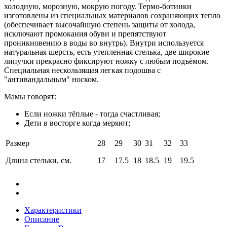
холодную, морозную, мокрую погоду. Термо-ботинки
изготовлены из специальных материалов сохраняющих тепло
(обеспечивает высочайшую степень защиты от холода,
исключают промокания обуви и препятствуют
проникновению в воды во внутрь). Внутри используется
натуральная шерсть, есть утепленная стелька, две широкие
липучки прекрасно фиксируют ножку с любым подъёмом.
Специальная нескользящая легкая подошва с
"антивандальным" носком.
Мамы говорят:
Если ножки тёплые - тогда счастливая;
Дети в восторге когда меряют;
Размер
28
29
30
31
32
33
Длина стельки, см.
17
17.5
18
18.5
19
19.5
Характеристики
Описание