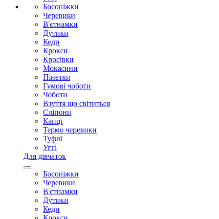
Босоніжки
Черевики
В'єтнамки
Дутики
Кеди
Крокси
Кросівки
Мокасини
Пінетки
Гумові чоботи
Чоботи
Взуття що світиться
Сліпони
Капці
Термо черевики
Туфлі
Уггі
Для дівчаток
Босоніжки
Черевики
В'єтнамки
Дутики
Кеди
Крокси