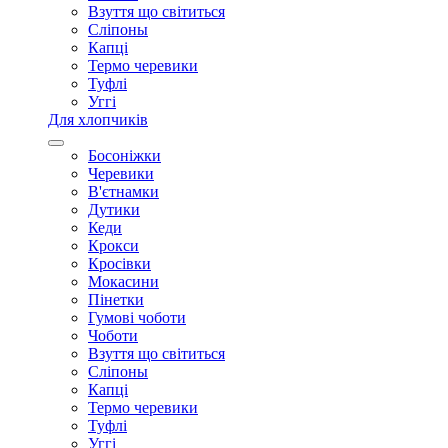
Взуття що світиться
Сліпоны
Капці
Термо черевики
Туфлі
Уггі
Для хлопчиків
Босоніжки
Черевики
В'єтнамки
Дутики
Кеди
Крокси
Кросівки
Мокасини
Пінетки
Гумові чоботи
Чоботи
Взуття що світиться
Сліпоны
Капці
Термо черевики
Туфлі
Уггі