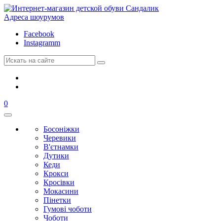
Адреса шоурумов
Facebook
Instagramm
0
Босоніжки
Черевики
В'єтнамки
Дутики
Кеди
Крокси
Кросівки
Мокасини
Пінетки
Гумові чоботи
Чоботи