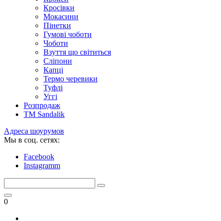
Кросівки
Мокасини
Пінетки
Гумові чоботи
Чоботи
Взуття що світиться
Сліпони
Капці
Термо черевики
Туфлі
Уггі
Розпродаж
TM Sandalik
Адреса шоурумов
Мы в соц. сетях:
Facebook
Instagramm
0