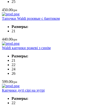
25
450.00
грн
Тапочки Waldi розовые с бантиком
Размеры:
21
440.00
грн
Waldi капчики рожеві з синім
Размеры:
21
22
24
26
599.00
грн
Капчики дуті сірі на хутрі
Размеры:
22