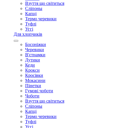
Взуття що світиться
Сліпоны
Капці
Термо черевики
Туфлі
Уггі
Для хлопчиків
Босоніжки
Черевики
В'єтнамки
Дутики
Кеди
Крокси
Кросівки
Мокасини
Пінетки
Гумові чоботи
Чоботи
Взуття що світиться
Сліпоны
Капці
Термо черевики
Туфлі
Уггі