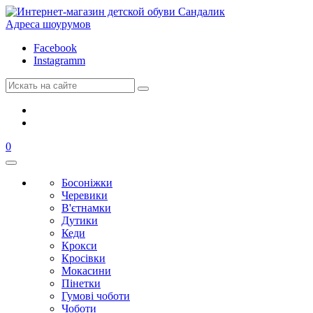
Адреса шоурумов
Facebook
Instagramm
0
Босоніжки
Черевики
В'єтнамки
Дутики
Кеди
Крокси
Кросівки
Мокасини
Пінетки
Гумові чоботи
Чоботи