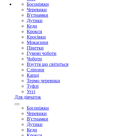
Босоніжки
Черевики
В'єтнамки
Дутики
Кеди
Крокси
Кросівки
Мокасини
Пінетки
Гумові чоботи
Чоботи
Взуття що світиться
Сліпони
Капці
Термо черевики
Туфлі
Уггі
Для дівчаток
Босоніжки
Черевики
В'єтнамки
Дутики
Кеди
Крокси