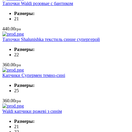
Тапочки Waldi розовые с бантиком
Размеры:
21
440.00
грн
Тапочки Shalunishka текстиль синие супергерой
Размеры:
22
360.00
грн
Капчики Cупермен темно-сині
Размеры:
25
360.00
грн
Waldi капчики рожеві з синім
Размеры:
21
22