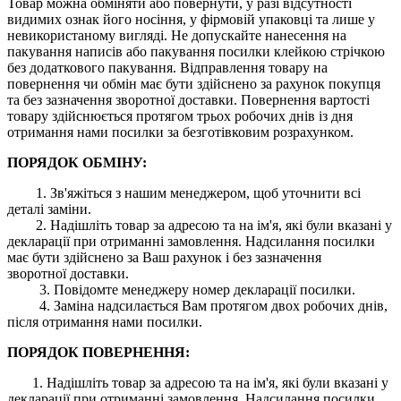
Товар можна обміняти або повернути, у разі відсутності
видимих ​​ознак його носіння, у фірмовій упаковці та лише у
невикористаному вигляді. Не допускайте нанесення на
пакування написів або пакування посилки клейкою стрічкою
без додаткового пакування. Відправлення товару на
повернення чи обмін має бути здійснено за рахунок покупця
та без зазначення зворотної доставки. Повернення вартості
товару здійснюється протягом трьох робочих днів із дня
отримання нами посилки за безготівковим розрахунком.
ПОРЯДОК ОБМІНУ:
1. Зв'яжіться з нашим менеджером, щоб уточнити всі
деталі заміни.
2. Надішліть товар за адресою та на ім'я, які були вказані у
декларації при отриманні замовлення. Надсилання посилки
має бути здійснено за Ваш рахунок і без зазначення
зворотної доставки.
3. Повідомте менеджеру номер декларації посилки.
4. Заміна надсилається Вам протягом двох робочих днів,
після отримання нами посилки.
ПОРЯДОК ПОВЕРНЕННЯ:
1. Надішліть товар за адресою та на ім'я, які були вказані у
декларації при отриманні замовлення. Надсилання посилки