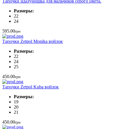
Тапочки Шалунишка для мальчиков серого цвета.
Размеры:
22
24
595.00
грн
Тапочки Zetpol Monika войлок
Размеры:
22
24
25
450.00
грн
Тапочки Zetpol Kuba войлок
Размеры:
19
20
21
450.00
грн