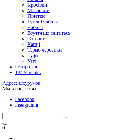
Кросівки
Мокасини
Пінетки
Гумові чоботи
Чоботи
Взуття що світиться
Сліпони
Капці
Термо черевики
Туфлі
Уггі
Розпродаж
TM Sandalik
Адреса шоурумов
Мы в соц. сетях:
Facebook
Instagramm
0