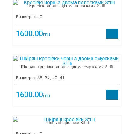
Кросівкі чорні з двома полосками Stilli
ПРОИЗВОДИТЕЛЬ
Размеры:
40
Stilli
×
1600.00
ГРН
Sandalik
108
No Name
87
Sandalik Baby
81
Clibee
69
Weestep
58
Шкіряні кросівки чорні з двома смужками Stilli
Waldi
48
Tom M
47
Размеры:
38
39
40
41
Jong golf
41
BBT
34
1600.00
ЦЕНА
Minissa
31
ГРН
Сказка
26
От
До
Apawwa
21
Kimbo
21
Jose Amorales
20
Шкіряні кросівки Stilli
Fashion
20