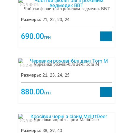
новинка
Чобітки фіолетові з рожевим ведмедик BBT
Размеры:
21
22
23
24
690.00
ГРН
новинка
Черевики рожеві-білі демі Tom M
Размеры:
21
23
24
25
880.00
ГРН
новинка
Кросівки чорні з сірим MelittDeer
Размеры:
38
39
40