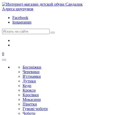
Адреса шоурумов
Facebook
Instagramm
0
Босоніжки
Черевики
В'єтнамки
Дутики
Кеди
Крокси
Кросівки
Мокасини
Пінетки
Гумові чоботи
Чоботи