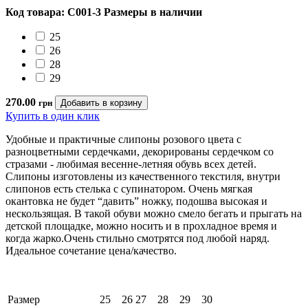
Код товара: C001-3
Размеры в наличии
25
26
28
29
270.00
грн
Купить в один клик
Удобные и практичные слипоны розового цвета с
разноцветными сердечками, декорированы сердечком со
стразами - любимая весенне-летняя обувь всех детей.
Слипоны изготовлены из качественного текстиля, внутри
слипонов есть стелька с супинатором. Очень мягкая
окантовка не будет “давить” ножку, подошва высокая и
нескользящая. В такой обуви можно смело бегать и прыгать на
детской площадке, можно носить и в прохладное время и
когда жарко.Очень стильно смотрятся под любой наряд.
Идеальное сочетание цена/качество.
Размер
25
26
27
28
29
30