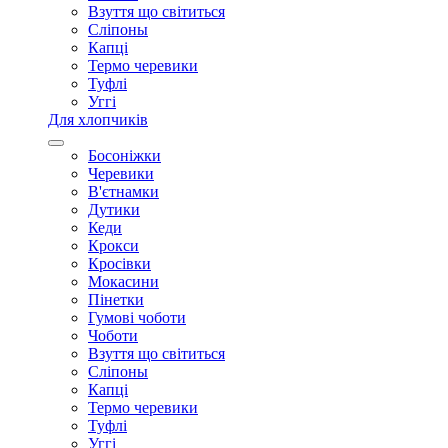
Взуття що світиться
Сліпоны
Капці
Термо черевики
Туфлі
Уггі
Для хлопчиків
Босоніжки
Черевики
В'єтнамки
Дутики
Кеди
Крокси
Кросівки
Мокасини
Пінетки
Гумові чоботи
Чоботи
Взуття що світиться
Сліпоны
Капці
Термо черевики
Туфлі
Уггі