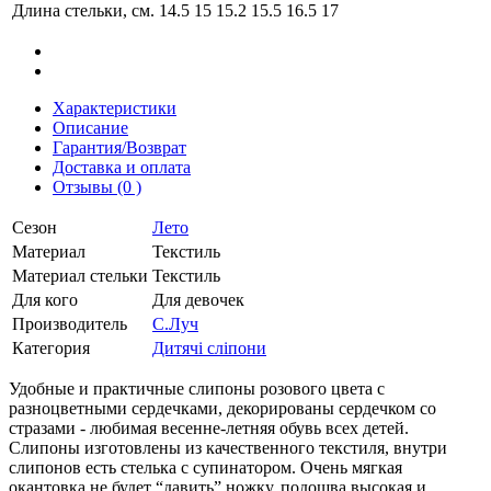
Длина стельки, см.
14.5
15
15.2
15.5
16.5
17
Характеристики
Описание
Гарантия/Возврат
Доставка и оплата
Отзывы (0 )
Сезон
Лето
Материал
Текстиль
Материал стельки
Текстиль
Для кого
Для девочек
Производитель
С.Луч
Категория
Дитячі сліпони
Удобные и практичные слипоны розового цвета с
разноцветными сердечками, декорированы сердечком со
стразами - любимая весенне-летняя обувь всех детей.
Слипоны изготовлены из качественного текстиля, внутри
слипонов есть стелька с супинатором. Очень мягкая
окантовка не будет “давить” ножку, подошва высокая и