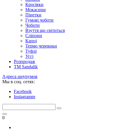
Кросівки
Мокасини
Пінетки
Гумові чоботи
Чоботи
Взуття що світиться
Сліпони
Капці
Термо черевики
Туфлі
Уггі
Розпродаж
TM Sandalik
Адреса шоурумов
Мы в соц. сетях:
Facebook
Instagramm
0