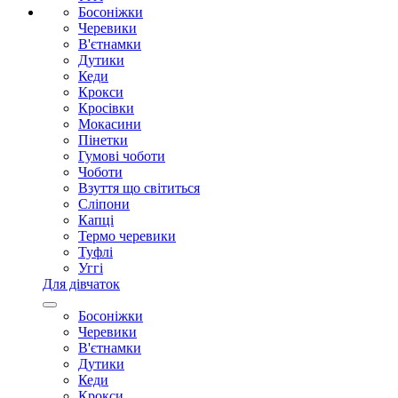
Босоніжки
Черевики
В'єтнамки
Дутики
Кеди
Крокси
Кросівки
Мокасини
Пінетки
Гумові чоботи
Чоботи
Взуття що світиться
Сліпони
Капці
Термо черевики
Туфлі
Уггі
Для дівчаток
Босоніжки
Черевики
В'єтнамки
Дутики
Кеди
Крокси