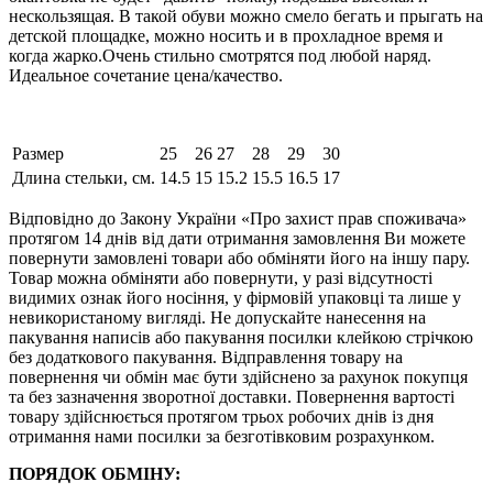
нескользящая. В такой обуви можно смело бегать и прыгать на
детской площадке, можно носить и в прохладное время и
когда жарко.Очень стильно смотрятся под любой наряд.
Идеальное сочетание цена/качество.
Размер
25
26
27
28
29
30
Длина стельки, см.
14.5
15
15.2
15.5
16.5
17
Відповідно до Закону України «Про захист прав споживача»
протягом 14 днів від дати отримання замовлення Ви можете
повернути замовлені товари або обміняти його на іншу пару.
Товар можна обміняти або повернути, у разі відсутності
видимих ​​ознак його носіння, у фірмовій упаковці та лише у
невикористаному вигляді. Не допускайте нанесення на
пакування написів або пакування посилки клейкою стрічкою
без додаткового пакування. Відправлення товару на
повернення чи обмін має бути здійснено за рахунок покупця
та без зазначення зворотної доставки. Повернення вартості
товару здійснюється протягом трьох робочих днів із дня
отримання нами посилки за безготівковим розрахунком.
ПОРЯДОК ОБМІНУ: